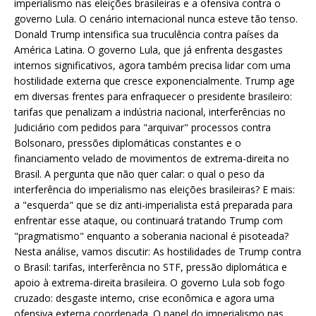
imperialismo nas eleições brasileiras e a ofensiva contra o
governo Lula. O cenário internacional nunca esteve tão tenso.
Donald Trump intensifica sua truculência contra países da
América Latina. O governo Lula, que já enfrenta desgastes
internos significativos, agora também precisa lidar com uma
hostilidade externa que cresce exponencialmente. Trump age
em diversas frentes para enfraquecer o presidente brasileiro:
tarifas que penalizam a indústria nacional, interferências no
Judiciário com pedidos para "arquivar" processos contra
Bolsonaro, pressões diplomáticas constantes e o
financiamento velado de movimentos de extrema-direita no
Brasil. A pergunta que não quer calar: o qual o peso da
interferência do imperialismo nas eleições brasileiras? E mais:
a "esquerda" que se diz anti-imperialista está preparada para
enfrentar esse ataque, ou continuará tratando Trump com
"pragmatismo" enquanto a soberania nacional é pisoteada?
Nesta análise, vamos discutir: As hostilidades de Trump contra
o Brasil: tarifas, interferência no STF, pressão diplomática e
apoio à extrema-direita brasileira. O governo Lula sob fogo
cruzado: desgaste interno, crise econômica e agora uma
ofensiva externa coordenada. O papel do imperialismo nas