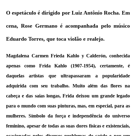
a
w
m
h
c
it
ai
at
O espetáculo é dirigido por Luiz Antônio Rocha.
Em
e
te
l
s
cena, Rose Germano é acompanhada pelo músico
b
r
A
o
p
Eduardo Torres, que toca violão e realejo.
o
p
Magdalena Carmen Frieda Kahlo y Calderón, conhecida
k
apenas como Frida Kahlo (1907-1954), certamente, é
daquelas artistas que ultrapassaram a popularidade
adquirida com seu trabalho. Muito além das flores na
cabeça e das saias longas, Frida deixou um grande legado
para o mundo com suas pinturas, mas, em especial, para as
mulheres. Símbolo da força e independência do universo
feminino, apesar de todas as suas dores físicas e existenciais,
ocasionadas pelos diversos problemas de saúde e por um