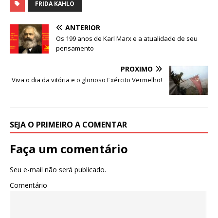
c
it
ai
at
FRIDA KAHLO
e
te
l
s
ANTERIOR
b
r
A
Os 199 anos de Karl Marx e a atualidade de seu
pensamento
o
p
o
p
PRÓXIMO
Viva o dia da vitória e o glorioso Exército Vermelho!
k
SEJA O PRIMEIRO A COMENTAR
Faça um comentário
Seu e-mail não será publicado.
Comentário