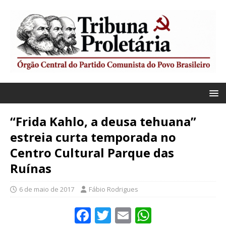
“Frida Kahlo, a deusa tehuana”
estreia curta temporada no
Centro Cultural Parque das
Ruínas
6 de maio de 2017
Fábio Rodrigues
F
T
E
W