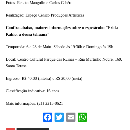
Fotos: Renato Mangolin e Carlos Cabéra
Realização: Espaço Cênico Produções Artísticas
Confira abaixo, maiores informações sobre o espetáculo: “Frida
Kahlo, a deusa tehuana”
Temporada: 6 a 28 de Maio. Sábado às 19:30h e Domingo às 19h
Local: Centro Cultural Parque das Ruínas – Rua Murtinho Nobre, 169,
Santa Teresa
Ingresso: R$ 40,00 (inteira) e R$ 20,00 (meia)
Classificação indicativa: 16 anos
Mais informações: (21) 2215-0621
F
T
E
W
a
w
m
h