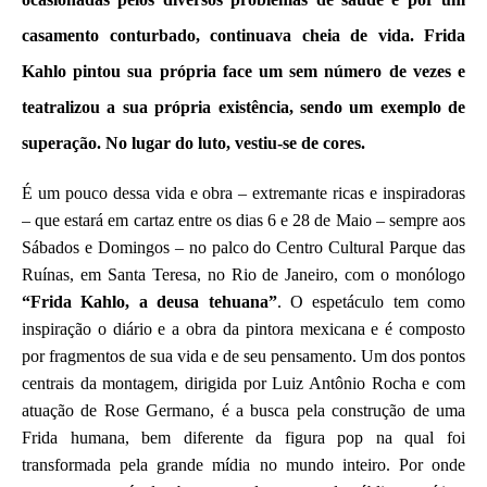
casamento conturbado, continuava cheia de vida. Frida
Kahlo pintou sua própria face um sem número de vezes e
teatralizou a sua própria existência, sendo um exemplo de
superação. No lugar do luto, vestiu-se de cores.
É um pouco dessa vida e obra
–
extremante ricas e inspiradoras
–
que estará em cartaz entre os dias
6
e
28 de
M
aio
–
sempre aos
Sábados e Domingos
–
n
o palco do
Centro Cultural Parque das
Ruínas, em Santa Teresa, no Rio de Janeiro, com
o monólogo
“
Frida Kahlo, a deusa tehuana”
.
O espetáculo tem como
inspiração
o diário e a obra da pintora mexicana
e é
composto
por
fragmentos de
sua vida e de seu
pensamento.
Um dos pontos
centrais da montagem
,
dirigida por
Luiz Ant
ô
nio Rocha e
com
atuação de Rose Germano,
é a busca pela
constru
ção de
uma
Frida humana, bem diferente da figura pop na qual foi
transformada pela grande mídia no mundo inteiro. Por onde