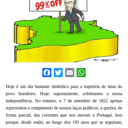
F
T
E
W
a
w
m
h
Hoje é um dia bastante simbólico para a trajetória de lutas do
c
it
ai
at
povo brasileiro. Hoje, supostamente, celebramos a nossa
e
te
l
s
independência. No entanto, o 7 de setembro de 1822 apenas
b
r
A
representou o rompimento de nossos laços políticos, a quebra, de
o
p
forma parcial, das correntes que nos atavam a Portugal. Isso
porque, desde então, ao longo dos 195 anos que se seguiram,
o
p