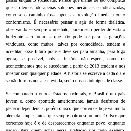
passar enquanto sociedade. Parece que diante de tão complexa
questão temos tido apenas soluções mecânicas e radicalizadas,
como se o caminho fosse apenas a revolução imediata ou o
conformismo. É necessário pensar e agir de forma dialética,
observando-se sempre o imediato, porém sem perder de vista o
horizonte – o futuro – que não pode ser para as gerações
vindouras, como muitos, talvez por comodidade, tendem a
acreditar. Esse futuro pode e deve ser para amanhã, para logo
agora, se possível, pois a história não espera, como os
acontecimentos que se sucederam a partir de 2013 tendem a nos
mostrar sem qualquer piedade. A história se escreve a cada dia e
se não formos nós a escrevê-la, serão nossos inimigos de classe.
Se comparado a outros Estados nacionais, o Brasil é um país
jovem e, como apontado anteriormente, jamais desfrutou de
plena independência, porém o risco que corremos hoje vai muito
além da simples tutela que sempre pairou sobre nós. O risco que
corremos hoje é o de desparecermos enquanto povo, enquanto
nação. Para quem achar nessa avaliação um certo exagero,