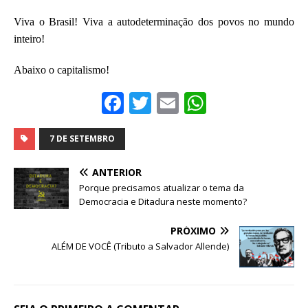
Viva o Brasil! Viva a autodeterminação dos povos no mundo
inteiro!
Abaixo o capitalismo!
F
T
E
W
a
w
m
h
c
it
ai
at
7 DE SETEMBRO
e
te
l
s
ANTERIOR
b
r
A
Porque precisamos atualizar o tema da
Democracia e Ditadura neste momento?
o
p
o
p
PRÓXIMO
ALÉM DE VOCÊ (Tributo a Salvador Allende)
k