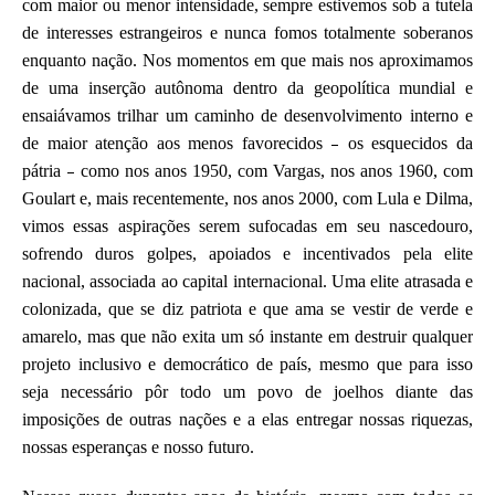
com maior ou menor intensidade, sempre estivemos sob a tutela
k
de interesses estrangeiros e nunca fomos totalmente soberanos
enquanto nação. Nos momentos em que mais nos aproximamos
de uma inserção autônoma dentro da geopolítica mundial e
ensaiávamos trilhar um caminho de desenvolvimento interno e
–
de maior atenção aos menos favorecidos
os esquecidos da
–
pátria
como nos anos 1950, com Vargas, nos anos 1960, com
Goulart e, mais recentemente, nos anos 2000, com Lula e Dilma,
vimos essas aspirações serem sufocadas em seu nascedouro,
sofrendo duros golpes, apoiados e incentivados pela elite
nacional, associada ao capital internacional. Uma elite atrasada e
colonizada, que se diz patriota e que ama se vestir de verde e
amarelo, mas que não exita um só instante em destruir qualquer
projeto inclusivo e democrático de país, mesmo que para isso
seja necessário pôr todo um povo de joelhos diante das
imposições de outras nações e a elas entregar nossas riquezas,
nossas esperanças e nosso futuro.