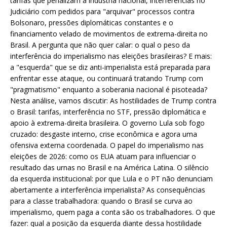
tarifas que penalizam a indústria nacional, interferências no
Judiciário com pedidos para "arquivar" processos contra
Bolsonaro, pressões diplomáticas constantes e o
financiamento velado de movimentos de extrema-direita no
Brasil. A pergunta que não quer calar: o qual o peso da
interferência do imperialismo nas eleições brasileiras? E mais:
a "esquerda" que se diz anti-imperialista está preparada para
enfrentar esse ataque, ou continuará tratando Trump com
"pragmatismo" enquanto a soberania nacional é pisoteada?
Nesta análise, vamos discutir: As hostilidades de Trump contra
o Brasil: tarifas, interferência no STF, pressão diplomática e
apoio à extrema-direita brasileira. O governo Lula sob fogo
cruzado: desgaste interno, crise econômica e agora uma
ofensiva externa coordenada. O papel do imperialismo nas
eleições de 2026: como os EUA atuam para influenciar o
resultado das urnas no Brasil e na América Latina. O silêncio
da esquerda institucional: por que Lula e o PT não denunciam
abertamente a interferência imperialista? As consequências
para a classe trabalhadora: quando o Brasil se curva ao
imperialismo, quem paga a conta são os trabalhadores. O que
fazer: qual a posição da esquerda diante dessa hostilidade