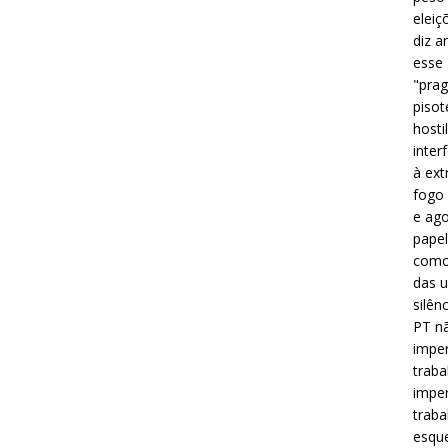
eleiç
diz a
esse
"prag
pisot
hosti
inter
à ext
fogo 
e ago
papel
como 
das u
silên
PT nã
imper
traba
imper
traba
esque