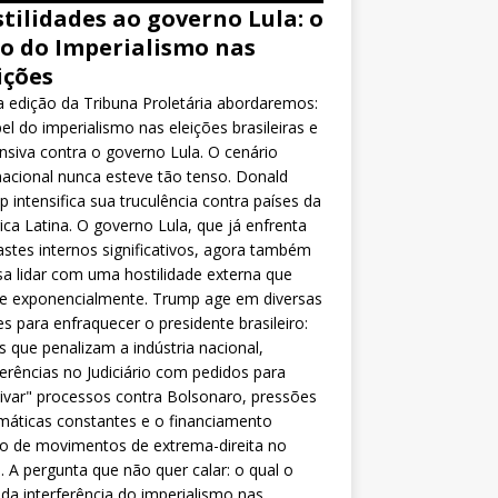
tilidades ao governo Lula: o
o do Imperialismo nas
ições
 edição da Tribuna Proletária abordaremos:
el do imperialismo nas eleições brasileiras e
nsiva contra o governo Lula. O cenário
nacional nunca esteve tão tenso. Donald
 intensifica sua truculência contra países da
ca Latina. O governo Lula, que já enfrenta
stes internos significativos, agora também
sa lidar com uma hostilidade externa que
ce exponencialmente. Trump age em diversas
es para enfraquecer o presidente brasileiro:
as que penalizam a indústria nacional,
ferências no Judiciário com pedidos para
ivar" processos contra Bolsonaro, pressões
máticas constantes e o financiamento
o de movimentos de extrema-direita no
l. A pergunta que não quer calar: o qual o
da interferência do imperialismo nas