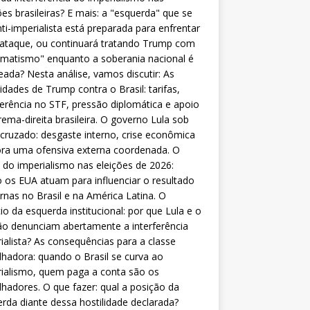
ões brasileiras? E mais: a "esquerda" que se
nti-imperialista está preparada para enfrentar
 ataque, ou continuará tratando Trump com
matismo" enquanto a soberania nacional é
eada? Nesta análise, vamos discutir: As
lidades de Trump contra o Brasil: tarifas,
ferência no STF, pressão diplomática e apoio
rema-direita brasileira. O governo Lula sob
cruzado: desgaste interno, crise econômica
ra uma ofensiva externa coordenada. O
 do imperialismo nas eleições de 2026:
os EUA atuam para influenciar o resultado
rnas no Brasil e na América Latina. O
cio da esquerda institucional: por que Lula e o
o denunciam abertamente a interferência
ialista? As consequências para a classe
lhadora: quando o Brasil se curva ao
ialismo, quem paga a conta são os
lhadores. O que fazer: qual a posição da
rda diante dessa hostilidade declarada?