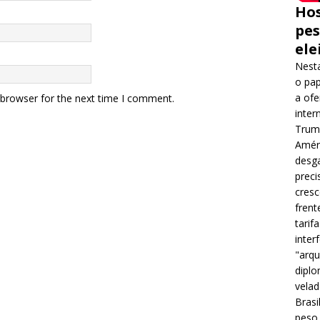
Hos
pes
ele
Nesta
o pap
a ofe
 browser for the next time I comment.
inter
Trump
Améri
desga
preci
cres
frent
tarif
inter
"arqu
diplo
velad
Brasi
peso 