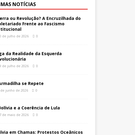
IMAS NOTÍCIAS
erra ou Revolução? A Encruzilhada do
oletariado Frente ao Fascismo
stitucional
0 de julho de 2026
0
ga da Realidade da Esquerda
volucionária
9 de julho de 2026
0
Armadilha se Repete
 de junho de 2026
0
Bolívia e a Coerência de Lula
7 de maio de 2026
0
lívia em Chamas: Protestos Oceânicos