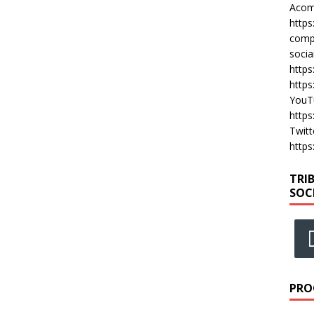
Acomp
https
compa
socia
https
https
YouT
https
Twitt
https
TRI
SOC
PRO