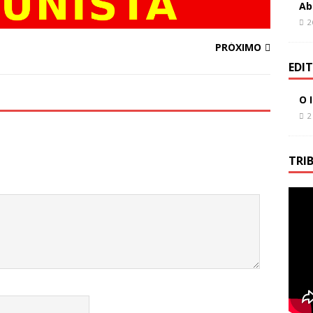
Ab
2
PRÓXIMO
EDI
O 
2
TRI