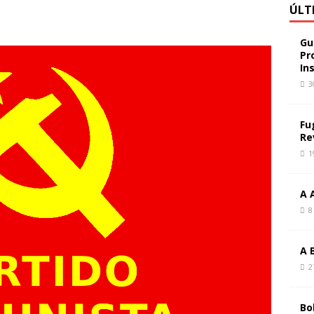
ÚLT
Gu
Pr
In
3
Fu
Re
1
A 
8
A 
2
Bo