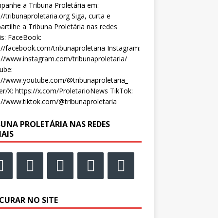
anhe a Tribuna Proletária em:
://tribunaproletaria.org Siga, curta e
rtilhe a Tribuna Proletária nas redes
is: FaceBook:
://facebook.com/tribunaproletaria Instagram:
://www.instagram.com/tribunaproletaria/
ube:
://www.youtube.com/@tribunaproletaria_
er/X: https://x.com/ProletarioNews TikTok:
://www.tiktok.com/@tribunaproletaria
BUNA PROLETÁRIA NAS REDES
IAIS
CURAR NO SITE