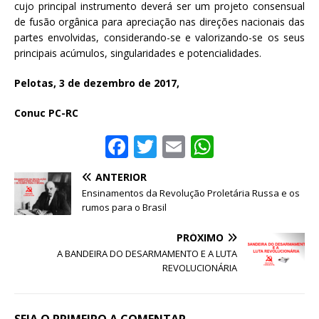
cujo principal instrumento deverá ser um projeto consensual
de fusão orgânica para apreciação nas direções nacionais das
partes envolvidas, considerando-se e valorizando-se os seus
principais acúmulos, singularidades e potencialidades.
Pelotas, 3 de dezembro de 2017,
Conuc PC-RC
F
T
E
W
a
w
m
h
ANTERIOR
c
it
ai
at
Ensinamentos da Revolução Proletária Russa e os
e
te
l
s
rumos para o Brasil
b
r
A
PRÓXIMO
o
p
A BANDEIRA DO DESARMAMENTO E A LUTA
REVOLUCIONÁRIA
o
p
k
SEJA O PRIMEIRO A COMENTAR