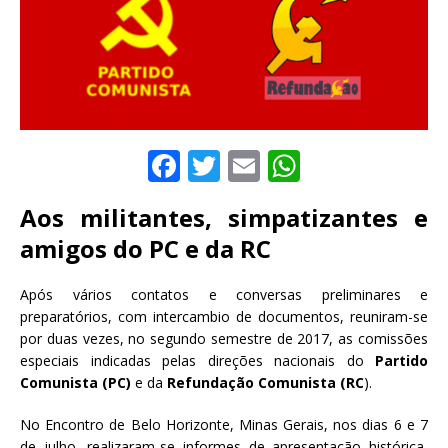
F
T
E
W
a
w
m
h
Aos militantes, simpatizantes e
c
it
ai
at
amigos do PC e da RC
e
te
l
s
b
r
A
Após vários contatos e conversas preliminares e
o
p
preparatórios, com intercambio de documentos, reuniram-se
por duas vezes, no segundo semestre de 2017, as comissões
o
p
especiais indicadas pelas direções nacionais do
Partido
k
Comunista (PC)
e da
Refundação Comunista (RC
).
No Encontro de Belo Horizonte, Minas Gerais, nos dias 6 e 7
de julho, realizaram-se informes de apresentação histórica,