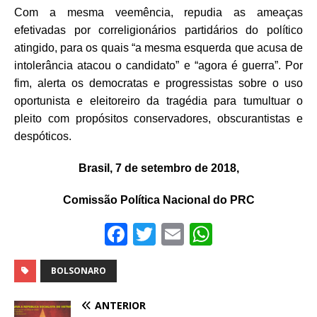
Com a mesma veemência, repudia as ameaças
efetivadas por correligionários partidários do político
atingido, para os quais “a mesma esquerda que acusa de
intolerância atacou o candidato” e “agora é guerra”. Por
fim, alerta os democratas e progressistas sobre o uso
oportunista e eleitoreiro da tragédia para tumultuar o
pleito com propósitos conservadores, obscurantistas e
despóticos.
Brasil, 7 de setembro de 2018,
Comissão Política Nacional do PRC
F
T
E
W
a
w
m
h
c
it
ai
at
BOLSONARO
e
te
l
s
ANTERIOR