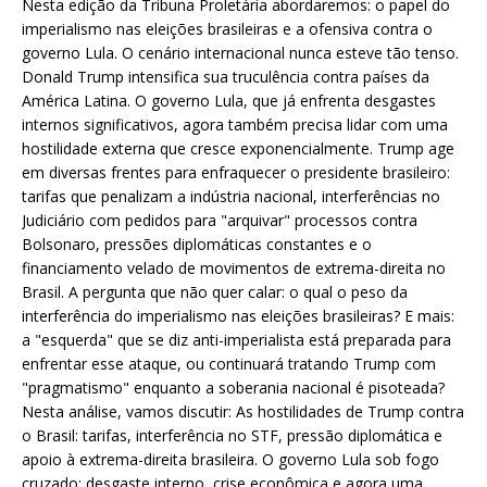
Nesta edição da Tribuna Proletária abordaremos: o papel do
imperialismo nas eleições brasileiras e a ofensiva contra o
governo Lula. O cenário internacional nunca esteve tão tenso.
Donald Trump intensifica sua truculência contra países da
América Latina. O governo Lula, que já enfrenta desgastes
internos significativos, agora também precisa lidar com uma
hostilidade externa que cresce exponencialmente. Trump age
em diversas frentes para enfraquecer o presidente brasileiro:
tarifas que penalizam a indústria nacional, interferências no
Judiciário com pedidos para "arquivar" processos contra
Bolsonaro, pressões diplomáticas constantes e o
financiamento velado de movimentos de extrema-direita no
Brasil. A pergunta que não quer calar: o qual o peso da
interferência do imperialismo nas eleições brasileiras? E mais:
a "esquerda" que se diz anti-imperialista está preparada para
enfrentar esse ataque, ou continuará tratando Trump com
"pragmatismo" enquanto a soberania nacional é pisoteada?
Nesta análise, vamos discutir: As hostilidades de Trump contra
o Brasil: tarifas, interferência no STF, pressão diplomática e
apoio à extrema-direita brasileira. O governo Lula sob fogo
cruzado: desgaste interno, crise econômica e agora uma