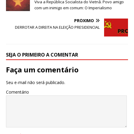
b
r
A
Viva a República Socialista do Vietnã. Povo amigo
com um inimigo em comum: O Imperialismo
o
p
o
p
PRÓXIMO
DERROTAR A DIREITA NA ELEIÇÃO PRESIDENCIAL
k
SEJA O PRIMEIRO A COMENTAR
Faça um comentário
Seu e-mail não será publicado.
Comentário