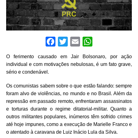
F
T
E
W
a
w
m
h
O ferimento causado em Jair Bolsonaro, por ação
c
it
ai
at
individual e com motivações nebulosas, é um fato grave,
e
te
l
s
sério e condenável.
b
r
A
Os comunistas sabem sobre o que estão falando: sempre
o
p
foram alvo de violências, no mundo e no Brasil. Além da
o
p
repressão em passado remoto, enfrentaram assassinatos
k
e torturas durante o regime ditatorial-militar. Quanto a
outros militantes populares, inúmeros têm sofrido crimes
até hoje impunes, como a execução de Marielle Franco e
o atentado à caravana de Luiz Inácio Lula da Silva.