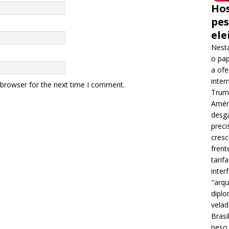
Hos
pes
ele
Nesta
o pap
a ofe
inter
 browser for the next time I comment.
Trump
Améri
desga
preci
cres
frent
tarif
inter
"arqu
diplo
velad
Brasi
peso 