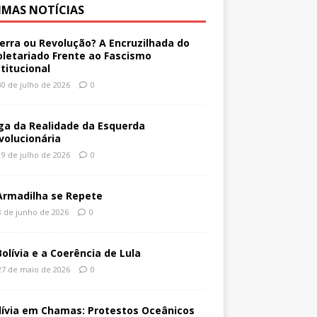
IMAS NOTÍCIAS
erra ou Revolução? A Encruzilhada do
oletariado Frente ao Fascismo
stitucional
30 de julho de 2026
0
ga da Realidade da Esquerda
volucionária
19 de julho de 2026
0
Armadilha se Repete
8 de junho de 2026
0
Bolívia e a Coerência de Lula
27 de maio de 2026
0
lívia em Chamas: Protestos Oceânicos