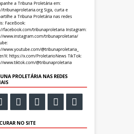
anhe a Tribuna Proletária em:
://tribunaproletaria.org Siga, curta e
rtilhe a Tribuna Proletária nas redes
is: FaceBook:
://facebook.com/tribunaproletaria Instagram:
://www.instagram.com/tribunaproletaria/
ube:
://www.youtube.com/@tribunaproletaria_
er/X: https://x.com/ProletarioNews TikTok:
://www.tiktok.com/@tribunaproletaria
BUNA PROLETÁRIA NAS REDES
IAIS
CURAR NO SITE