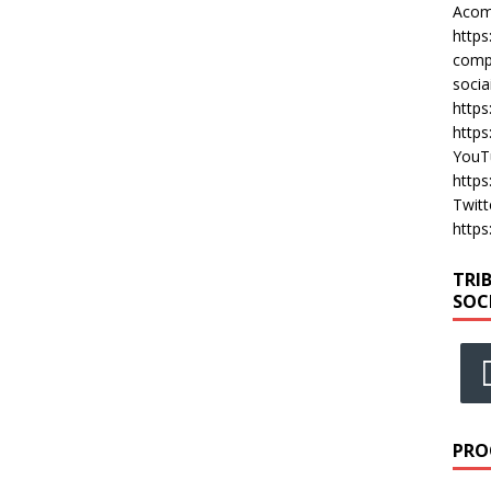
Acomp
https
compa
socia
https
https
YouT
https
Twitt
https
TRI
SOC
PRO