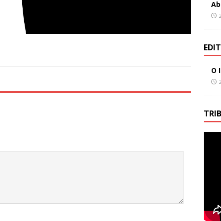
Ab
EDI
O 
TRI