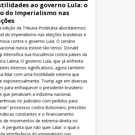
tilidades ao governo Lula: o
o do Imperialismo nas
ições
 edição da Tribuna Proletária abordaremos:
el do imperialismo nas eleições brasileiras e
nsiva contra o governo Lula. O cenário
nacional nunca esteve tão tenso. Donald
 intensifica sua truculência contra países da
ca Latina. O governo Lula, que já enfrenta
stes internos significativos, agora também
sa lidar com uma hostilidade externa que
ce exponencialmente. Trump age em diversas
es para enfraquecer o presidente brasileiro:
as que penalizam a indústria nacional,
ferências no Judiciário com pedidos para
ivar" processos contra Bolsonaro, pressões
máticas constantes e o financiamento
o de movimentos de extrema-direita no
l. A pergunta que não quer calar: o qual o
da interferência do imperialismo nas