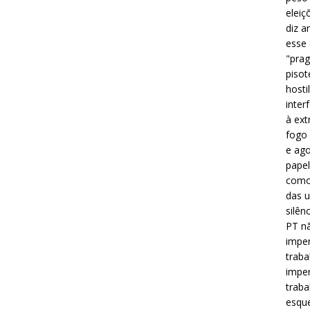
eleiç
diz a
esse
"prag
pisot
hosti
inter
à ext
fogo 
e ago
papel
como 
das u
silên
PT nã
imper
traba
imper
traba
esque