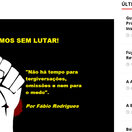
ÚLT
Gu
Pr
In
Fu
Re
A 
A 
Bo