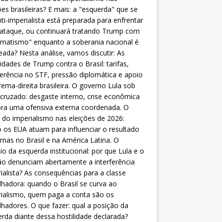
ões brasileiras? E mais: a "esquerda" que se
nti-imperialista está preparada para enfrentar
 ataque, ou continuará tratando Trump com
matismo" enquanto a soberania nacional é
eada? Nesta análise, vamos discutir: As
lidades de Trump contra o Brasil: tarifas,
ferência no STF, pressão diplomática e apoio
rema-direita brasileira. O governo Lula sob
cruzado: desgaste interno, crise econômica
ra uma ofensiva externa coordenada. O
 do imperialismo nas eleições de 2026:
os EUA atuam para influenciar o resultado
rnas no Brasil e na América Latina. O
cio da esquerda institucional: por que Lula e o
o denunciam abertamente a interferência
ialista? As consequências para a classe
lhadora: quando o Brasil se curva ao
ialismo, quem paga a conta são os
lhadores. O que fazer: qual a posição da
rda diante dessa hostilidade declarada?