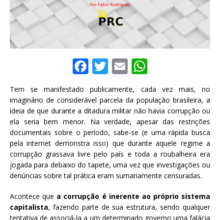
F
T
E
W
a
w
m
h
Tem se manifestado publicamente, cada vez mais, no
c
it
ai
at
imaginário de considerável parcela da população brasileira, a
e
te
l
s
ideia de que durante a ditadura militar não havia corrupção ou
ela seria bem menor. Na verdade, apesar das restrições
b
r
A
documentais sobre o período, sabe-se (e uma rápida busca
o
p
pela internet demonstra isso) que durante aquele regime a
corrupção grassava livre pelo país e toda a roubalheira era
o
p
jogada para debaixo do tapete, uma vez que investigações ou
k
denúncias sobre tal prática eram sumariamente censuradas.
Acontece que
a corrupção é inerente ao próprio sistema
capitalista
, fazendo parte de sua estrutura, sendo qualquer
tentativa de associá-la a um determinado governo uma falácia