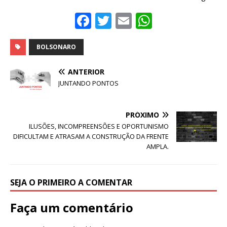
F
T
E
W
a
w
m
h
c
it
ai
at
BOLSONARO
e
te
l
s
ANTERIOR
b
r
A
JUNTANDO PONTOS
o
p
o
p
PRÓXIMO
ILUSÕES, INCOMPREENSÕES E OPORTUNISMO
k
DIFICULTAM E ATRASAM A CONSTRUÇÃO DA FRENTE
AMPLA.
SEJA O PRIMEIRO A COMENTAR
Faça um comentário