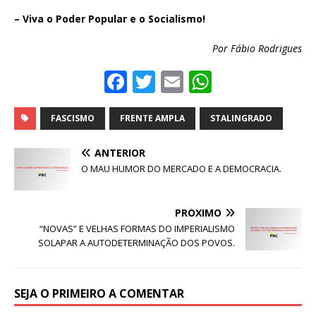
– Viva o Poder Popular e o Socialismo!
Por Fábio Rodrigues
F
T
E
W
a
w
m
h
c
it
ai
at
FASCISMO
FRENTE AMPLA
STALINGRADO
e
te
l
s
ANTERIOR
b
r
A
O MAU HUMOR DO MERCADO E A DEMOCRACIA.
o
p
o
p
PRÓXIMO
“NOVAS” E VELHAS FORMAS DO IMPERIALISMO
k
SOLAPAR A AUTODETERMINAÇÃO DOS POVOS.
SEJA O PRIMEIRO A COMENTAR