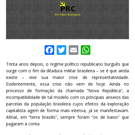
F
T
E
W
a
w
m
h
Trinta anos depois, o regime político republicano burguês que
c
it
ai
at
surge com o fim da ditadura militar brasileira – se é que ainda
e
te
l
s
existe – vive sua maior crise de representatividade.
Evidentemente, essa crise não vem de hoje. Ainda no
b
r
A
processo de formação da chamada “Nova República”, a
o
p
incompatibilidade de tal modelo com os principais anseios das
parcelas da população brasileira cujos efeitos da exploração
o
p
capitalista agem de forma mais intensa, já se manifestavam.
k
Afinal, em “terra brasilis”, sempre foram “os de baixo” que
pagaram a conta.