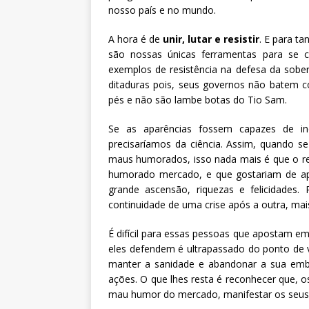
nosso país e no mundo.
A hora é de
unir, lutar e resistir
. E para ta
são nossas únicas ferramentas para se c
exemplos de resistência na defesa da sob
ditaduras pois, seus governos não batem c
pés e não são lambe botas do Tio Sam.
Se as aparências fossem capazes de i
precisaríamos da ciência. Assim, quando se
maus humorados, isso nada mais é que o re
humorado mercado, e que gostariam de ap
grande ascensão, riquezas e felicidades
continuidade de uma crise após a outra, mai
É difícil para essas pessoas que apostam e
eles defendem é ultrapassado do ponto de vi
manter a sanidade e abandonar a sua embri
ações. O que lhes resta é reconhecer que, 
mau humor do mercado, manifestar os seus