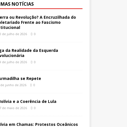
IMAS NOTÍCIAS
erra ou Revolução? A Encruzilhada do
oletariado Frente ao Fascismo
stitucional
0 de julho de 2026
0
ga da Realidade da Esquerda
volucionária
9 de julho de 2026
0
Armadilha se Repete
 de junho de 2026
0
Bolívia e a Coerência de Lula
7 de maio de 2026
0
lívia em Chamas: Protestos Oceânicos