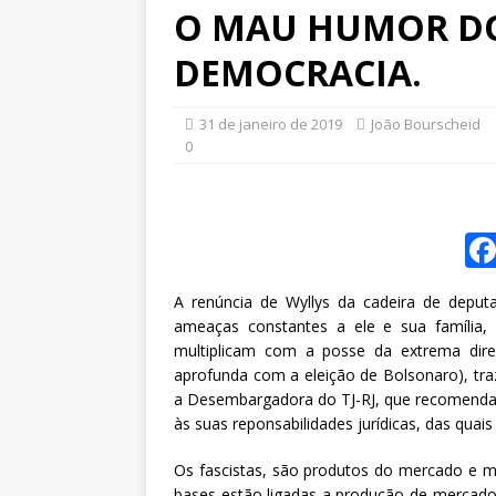
O MAU HUMOR DO
DEMOCRACIA.
31 de janeiro de 2019
João Bourscheid
0
A renúncia de Wyllys da cadeira de deputa
ameaças constantes a ele e sua família
multiplicam com a posse da extrema dire
aprofunda com a eleição de Bolsonaro), traz
a Desembargadora do TJ-RJ, que recomenda 
às suas reponsabilidades jurídicas, das quais
Os fascistas, são produtos do mercado e 
bases estão ligadas a produção de mercador