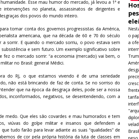
 a humanidade. Esse mau humor do mercado, já levou a 1ª e
Hos
 intervenções no planeta, assassinatos de dirigentes e
pes
e desgraças dos povos do mundo inteiro.
ele
Nesta
ara tomar conta dos governos progressistas da América,
o pap
perialista americana, que na década de 60 e 70 do século
a ofe
r a sorrir. E quando o mercado sorriu, o povo estava sem
inter
ubsistência e sem futuro. Um exemplo significativo sobre
Trump
e fez o mercado sorrir: “a economia (mercado) vai bem, o
Améri
ilitar no Brasil: general Médici.
desga
dora do RJ, o que estamos vivendo é de uma seriedade
preci
, não está brincando de faz de conta. Se no sorriso do
cres
ntender que na época da desgraça deles, pode ser a nossa
frent
ados, inconformados, negativos, se desentendendo, com a
tarif
inter
"arqu
o de medo. Que eles são covardes e mau humorados e tem
diplo
os, viúvas do golpe militar e insanos que defendem a
velad
 que tudo farão para levar adiante as suas “qualidades” de
Brasi
sabemos de cor pela própria história da luta de classes em
peso 