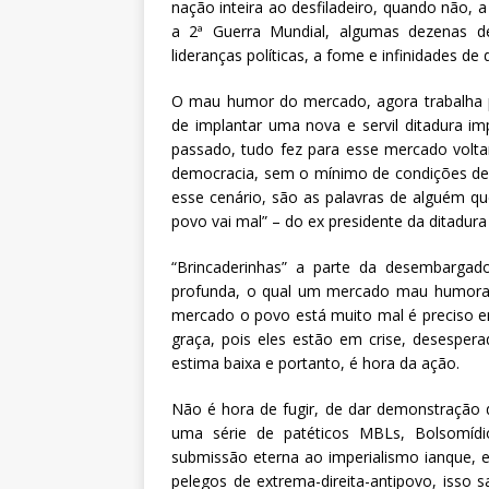
nação inteira ao desfiladeiro, quando não,
a 2ª Guerra Mundial, algumas dezenas de
lideranças políticas, a fome e infinidades d
O mau humor do mercado, agora trabalha p
de implantar uma nova e servil ditadura im
passado, tudo fez para esse mercado volta
democracia, sem o mínimo de condições de s
esse cenário, são as palavras de alguém qu
povo vai mal” – do ex presidente da ditadura m
“Brincaderinhas” a parte da desembarga
profunda, o qual um mercado mau humorado
mercado o povo está muito mal é preciso e
graça, pois eles estão em crise, desesper
estima baixa e portanto, é hora da ação.
Não é hora de fugir, de dar demonstraçã
uma série de patéticos MBLs, Bolsomídi
submissão eterna ao imperialismo ianque, e
pelegos de extrema-direita-antipovo, isso 