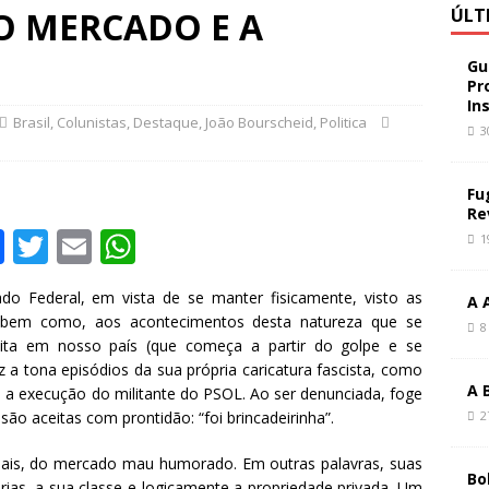
 MERCADO E A
ÚLT
Gu
Pr
In
Brasil
,
Colunistas
,
Destaque
,
João Bourscheid
,
Politica
3
Fu
Re
F
T
E
W
1
a
w
m
h
do Federal, em vista de se manter fisicamente, visto as
A 
c
it
ai
at
, bem como, aos acontecimentos desta natureza que se
8
e
te
l
s
ita em nosso país (que começa a partir do golpe e se
 a tona episódios da sua própria caricatura fascista, como
b
r
A
A 
a execução do militante do PSOL. Ao ser denunciada, foge
o
p
 são aceitas com prontidão: “foi brincadeirinha”.
2
o
p
mais, do mercado mau humorado. Em outras palavras, suas
Bo
ias, a sua classe e logicamente a propriedade privada. Um