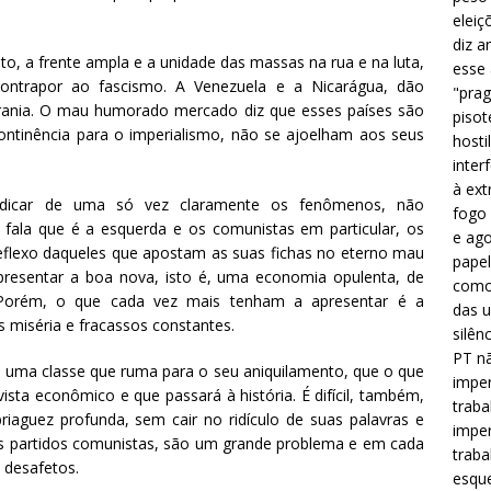
eleiç
diz a
nto, a frente ampla e a unidade das massas na rua e na luta,
esse
ontrapor ao fascismo. A Venezuela e a Nicarágua, dão
"prag
erania. O mau humorado mercado diz que esses países são
pisot
ontinência para o imperialismo, não se ajoelham aos seus
hosti
inter
à ext
ndicar de uma só vez claramente os fenômenos, não
fogo 
 fala que é a esquerda e os comunistas em particular, os
e ago
flexo daqueles que apostam as suas fichas no eterno mau
papel
resentar a boa nova, isto é, uma economia opulenta, de
como 
. Porém, o que cada vez mais tenham a apresentar é a
das u
s miséria e fracassos constantes.
silên
PT nã
m uma classe que ruma para o seu aniquilamento, que o que
imper
sta econômico e que passará à história. É difícil, também,
traba
aguez profunda, sem cair no ridículo de suas palavras e
imper
os partidos comunistas, são um grande problema e em cada
traba
 desafetos.
esque