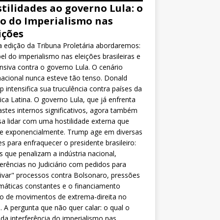
tilidades ao governo Lula: o
o do Imperialismo nas
ições
 edição da Tribuna Proletária abordaremos:
el do imperialismo nas eleições brasileiras e
nsiva contra o governo Lula. O cenário
nacional nunca esteve tão tenso. Donald
 intensifica sua truculência contra países da
ca Latina. O governo Lula, que já enfrenta
stes internos significativos, agora também
sa lidar com uma hostilidade externa que
ce exponencialmente. Trump age em diversas
es para enfraquecer o presidente brasileiro:
as que penalizam a indústria nacional,
ferências no Judiciário com pedidos para
ivar" processos contra Bolsonaro, pressões
máticas constantes e o financiamento
o de movimentos de extrema-direita no
l. A pergunta que não quer calar: o qual o
da interferência do imperialismo nas