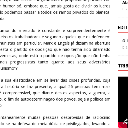
k
Ab
humor só, embora que, jamais gosta de dividir os lucros
2
o podemos passar a todos os ramos privados do planeta,
da.
EDI
humor do mercado é constante e surpreendentemente é
meiro os trabalhadores e segundo aqueles que os defendem
O 
unistas em particular. Marx e Engels já diziam na abertura
2
 está o partido de oposição que não tenha sido difamado
ernistas, onde está o partido de oposição que não tenha
ais progressistas tanto quanto aos seus adversários
TRI
munismo”?
a sua elasticidade em se livrar das crises profundas, cuja
a história se faz presente, a qual 26 pessoas tem mais
 compreensível, que diante destes aspectos, a guerra, a
o, o fim da autodeterminação dos povos, seja a política em
o.
taneamente muitas pessoas desprovidas de raciocínio
o-se na defesa de meia dúzia de privilegiados, levando a