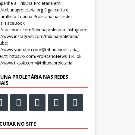
anhe a Tribuna Proletária em:
://tribunaproletaria.org Siga, curta e
rtilhe a Tribuna Proletária nas redes
is: FaceBook:
://facebook.com/tribunaproletaria Instagram:
://www.instagram.com/tribunaproletaria/
ube:
://www.youtube.com/@tribunaproletaria_
er/X: https://x.com/ProletarioNews TikTok:
://www.tiktok.com/@tribunaproletaria
BUNA PROLETÁRIA NAS REDES
IAIS
CURAR NO SITE