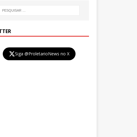
TTER
Siga @ProletarioNews no X