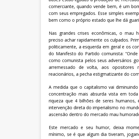
comerciante, quando vende bem, é um bom 
com seus empregados. Esse simples exempl
bem como o próprio estado que lhe dá guari
Nas grandes crises econômicas, o mau 
preciso achar rapidamente os culpados. Pri
politicamente, a esquerda em geral e os com
do Manifesto do Partido comunista: “Onde
como comunista pelos seus adversários gov
arremessado de volta, aos opositores m
reacionários, a pecha estigmatizante do co
A medida que o capitalismo vai diminuindo 
concentração mais absurda vista em toda 
riqueza que 4 bilhões de seres humanos, é
intervenção direta do imperialismo no mund
ascensão dentro do mercado mau humorad
Este mercado e seu humor, deixa momen
mínimo, se é que algum dia tiveram, jogand