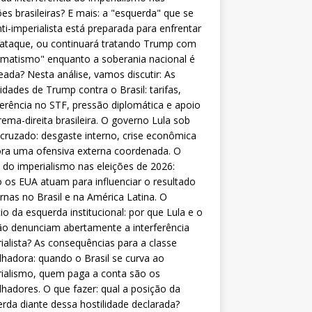
ões brasileiras? E mais: a "esquerda" que se
nti-imperialista está preparada para enfrentar
 ataque, ou continuará tratando Trump com
matismo" enquanto a soberania nacional é
eada? Nesta análise, vamos discutir: As
lidades de Trump contra o Brasil: tarifas,
ferência no STF, pressão diplomática e apoio
rema-direita brasileira. O governo Lula sob
cruzado: desgaste interno, crise econômica
ra uma ofensiva externa coordenada. O
 do imperialismo nas eleições de 2026:
os EUA atuam para influenciar o resultado
rnas no Brasil e na América Latina. O
cio da esquerda institucional: por que Lula e o
o denunciam abertamente a interferência
ialista? As consequências para a classe
lhadora: quando o Brasil se curva ao
ialismo, quem paga a conta são os
lhadores. O que fazer: qual a posição da
rda diante dessa hostilidade declarada?