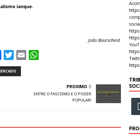
Acomp
alismo ianque.
https
compa
socia
https
https
João Bourscheid.
YouT
F
T
E
W
https
Twitt
a
w
m
h
https
c
it
ai
at
ERCADO
TRI
e
te
l
s
SOC
PRÓXIMO
b
r
A
ENTRE O FASCISMO E O PODER
POPULAR!
o
p
o
p
k
PRO