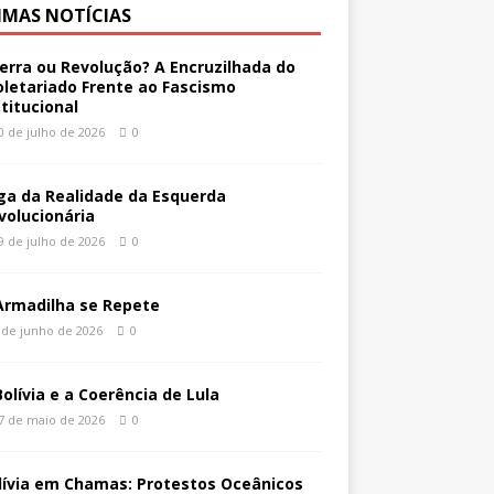
IMAS NOTÍCIAS
erra ou Revolução? A Encruzilhada do
oletariado Frente ao Fascismo
stitucional
0 de julho de 2026
0
ga da Realidade da Esquerda
volucionária
9 de julho de 2026
0
Armadilha se Repete
 de junho de 2026
0
Bolívia e a Coerência de Lula
7 de maio de 2026
0
lívia em Chamas: Protestos Oceânicos