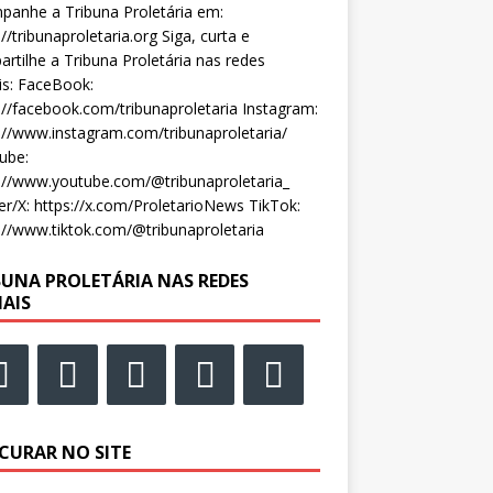
anhe a Tribuna Proletária em:
://tribunaproletaria.org Siga, curta e
rtilhe a Tribuna Proletária nas redes
is: FaceBook:
://facebook.com/tribunaproletaria Instagram:
://www.instagram.com/tribunaproletaria/
ube:
://www.youtube.com/@tribunaproletaria_
er/X: https://x.com/ProletarioNews TikTok:
://www.tiktok.com/@tribunaproletaria
BUNA PROLETÁRIA NAS REDES
IAIS
CURAR NO SITE