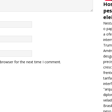
Hos
pes
ele
Nesta
o pap
a ofe
inter
Trump
Améri
desga
preci
 browser for the next time I comment.
cres
frent
tarif
inter
"arqu
diplo
velad
Brasi
peso 