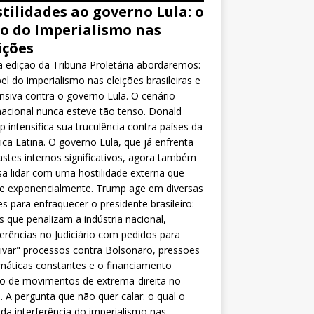
tilidades ao governo Lula: o
o do Imperialismo nas
ições
 edição da Tribuna Proletária abordaremos:
el do imperialismo nas eleições brasileiras e
nsiva contra o governo Lula. O cenário
nacional nunca esteve tão tenso. Donald
 intensifica sua truculência contra países da
ca Latina. O governo Lula, que já enfrenta
stes internos significativos, agora também
sa lidar com uma hostilidade externa que
ce exponencialmente. Trump age em diversas
es para enfraquecer o presidente brasileiro:
as que penalizam a indústria nacional,
ferências no Judiciário com pedidos para
ivar" processos contra Bolsonaro, pressões
máticas constantes e o financiamento
o de movimentos de extrema-direita no
l. A pergunta que não quer calar: o qual o
da interferência do imperialismo nas