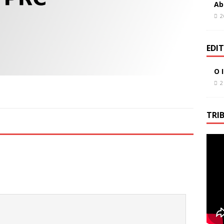
Ab
2
EDI
O 
2
TRI