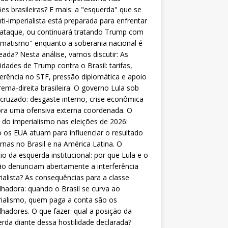
ões brasileiras? E mais: a "esquerda" que se
nti-imperialista está preparada para enfrentar
 ataque, ou continuará tratando Trump com
matismo" enquanto a soberania nacional é
eada? Nesta análise, vamos discutir: As
lidades de Trump contra o Brasil: tarifas,
ferência no STF, pressão diplomática e apoio
rema-direita brasileira. O governo Lula sob
cruzado: desgaste interno, crise econômica
ra uma ofensiva externa coordenada. O
 do imperialismo nas eleições de 2026:
os EUA atuam para influenciar o resultado
rnas no Brasil e na América Latina. O
cio da esquerda institucional: por que Lula e o
o denunciam abertamente a interferência
ialista? As consequências para a classe
lhadora: quando o Brasil se curva ao
ialismo, quem paga a conta são os
lhadores. O que fazer: qual a posição da
rda diante dessa hostilidade declarada?