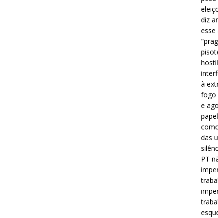
eleiç
diz a
esse
"prag
pisot
hosti
inter
à ext
fogo 
e ago
papel
como 
das u
silên
PT nã
imper
traba
imper
traba
esque