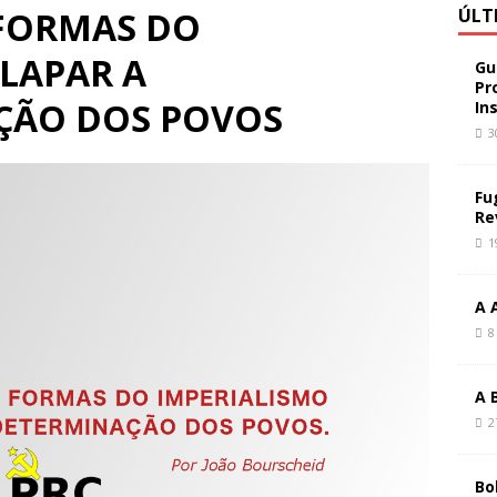
 FORMAS DO
ÚLT
LAPAR A
Gu
Pr
̧ÃO DOS POVOS
In
3
Fu
Re
1
A 
8
A 
2
Bo