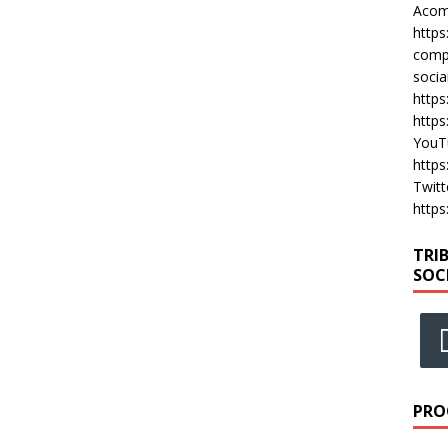
Acomp
https
compa
socia
https
https
YouT
https
Twitt
https
TRI
SOC
PRO