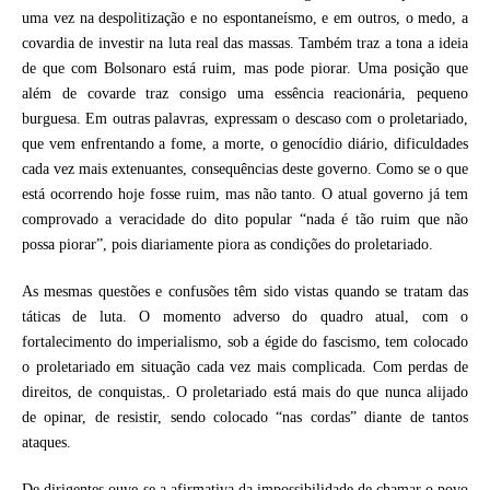
uma vez na despolitização e no espontaneísmo, e em outros, o medo, a
covardia de investir na luta real das massas. Também traz a tona a ideia
de que com Bolsonaro está ruim, mas pode piorar. Uma posição que
além de covarde traz consigo uma essência reacionária, pequeno
burguesa. Em outras palavras, expressam o descaso com o proletariado,
que vem enfrentando a fome, a morte, o genocídio diário, dificuldades
cada vez mais extenuantes, consequências deste governo. Como se o que
está ocorrendo hoje fosse ruim, mas não tanto. O atual governo já tem
comprovado a veracidade do dito popular “nada é tão ruim que não
possa piorar”, pois diariamente piora as condições do proletariado.
As mesmas questões e confusões têm sido vistas quando se tratam das
táticas de luta. O momento adverso do quadro atual, com o
fortalecimento do imperialismo, sob a égide do fascismo, tem colocado
o proletariado em situação cada vez mais complicada. Com perdas de
direitos, de conquistas,. O proletariado está mais do que nunca alijado
de opinar, de resistir, sendo colocado “nas cordas” diante de tantos
ataques.
De dirigentes ouve-se a afirmativa da impossibilidade de chamar o povo