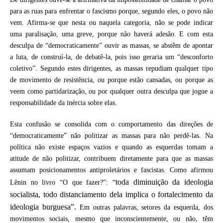
para as ruas para enfrentar o fascismo porque, segundo eles, o povo não
vem. Afirma-se que nesta ou naquela categoria, não se pode indicar
uma paralisação, uma greve, porque não haverá adesão. E com esta
desculpa de “democraticamente” ouvir as massas, se abstêm de apontar
a luta, de construí-la, de debatê-la, pois isso geraria um “desconforto
coletivo”. Segundo estes dirigentes, as massas repudiam qualquer tipo
de movimento de resistência, ou porque estão cansadas, ou porque as
veem como partidarização, ou por qualquer outra desculpa que jogue a
responsabilidade da inércia sobre elas.
Esta confusão se consolida com o comportamento das direções de
“democraticamente” não politizar as massas para não perdê-las. Na
política não existe espaços vazios e quando as esquerdas tomam a
atitude de não politizar, contribuem diretamente para que as massas
assumam posicionamentos antiproletários e fascistas. Como afirmou
toda diminuição da ideologia
Lênin no livro “
O que fazer?”: “
socialista, todo distanciamento dela implica o fortalecimento da
ideologia burguesa”.
Em outras palavras, setores da esquerda, dos
movimentos sociais, mesmo que inconscientemente, ou não, têm