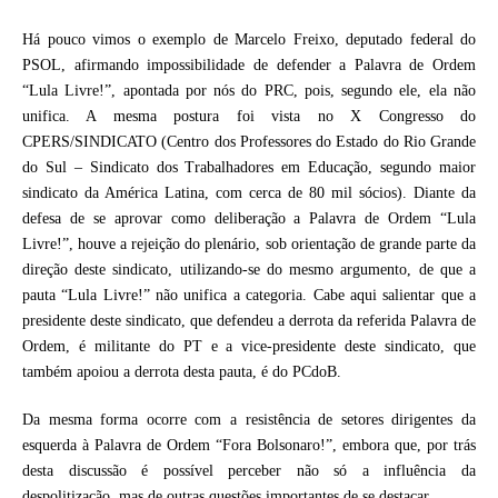
Há pouco vimos o exemplo de Marcelo Freixo, deputado federal do
PSOL, afirmando impossibilidade de defender a Palavra de Ordem
“Lula Livre!”, apontada por nós do PRC, pois, segundo ele, ela não
unifica. A mesma postura foi vista no X Congresso do
CPERS/SINDICATO (Centro dos Professores do Estado do Rio Grande
do Sul – Sindicato dos Trabalhadores em Educação, segundo maior
sindicato da América Latina, com cerca de 80 mil sócios). Diante da
defesa de se aprovar como deliberação a Palavra de Ordem “Lula
Livre!”, houve a rejeição do plenário, sob orientação de grande parte da
direção deste sindicato, utilizando-se do mesmo argumento, de que a
pauta “Lula Livre!” não unifica a categoria. Cabe aqui salientar que a
presidente deste sindicato, que defendeu a derrota da referida Palavra de
Ordem, é militante do PT e a vice-presidente deste sindicato, que
também apoiou a derrota desta pauta, é do PCdoB.
Da mesma forma ocorre com a resistência de setores dirigentes da
esquerda à Palavra de Ordem “Fora Bolsonaro!”, embora que, por trás
desta discussão é possível perceber não só a influência da
despolitização, mas de outras questões importantes de se destacar.