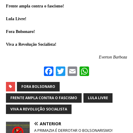
Frente ampla contra o fascismo!
Lula Livre!
Fora Bolsonaro!
Viva a Revolução Socialista!
Everton Barboza
F
T
E
W
a
w
m
h
c
it
ai
at
FORA BOLSONARO
e
te
l
s
FRENTE AMPLA CONTRA O FASCISMO
LULA LIVRE
b
r
A
VIVA A REVOLUÇÃO SOCIALISTA
o
p
ANTERIOR
o
p
A PRIMAZIA É DERROTAR O BOLSONARISMO!