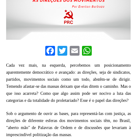
F
T
E
W
a
w
m
h
Cada vez mais, na esquerda, percebemos um posicionamento
c
it
ai
at
aparentemente democrático e avançado: as direções, seja de sindicatos,
e
te
l
s
partidos, movimentos sociais como um todo, abstêm-se de dirigir.
b
r
A
Temendo afastar-se das massas deixam que elas ditem o caminho. Mas o
que isso acarreta? Como que algo assim pode ser nocivo a luta das
o
p
categorias e da totalidade do proletariado? Esse é o papel das direções?
o
p
Sob o argumento de ouvir as bases, para representá-las com justiça, as
k
direções de diferente esferas dos movimentos sociais têm, no Brasil,
“aberto mão” de Palavras de Ordem e de discussões que levariam à
imprescindível politização das massas.