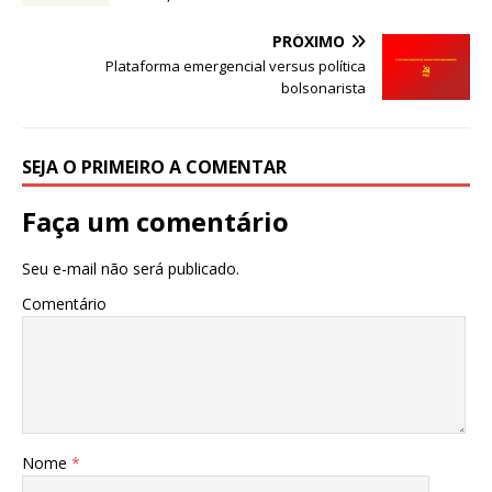
o
p
o
p
PRÓXIMO
Plataforma emergencial versus política
k
bolsonarista
SEJA O PRIMEIRO A COMENTAR
Faça um comentário
Seu e-mail não será publicado.
Comentário
Nome
*