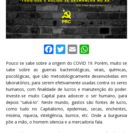
F
T
E
W
a
w
m
h
Pouco se sabe sobre a origem do COVID 19. Porém, muito se
c
it
ai
at
sabe sobre as guerras bacteriológicas, virais, químicas,
e
te
l
s
psicológicas, que são metodologicamente desenvolvidas em
laboratórios, para serem efetivamente usadas contra os seres
b
r
A
humanos, com finalidade de lucros e manutenção do poder.
o
p
Investe-se muito Capital para adoecer o ser humano, para
depois “salvá-lo”. Neste mundo, gastos são fontes de lucro,
o
p
como tudo no Capitalismo, epidemias, secas, enchentes,
k
miséria, riqueza, inteligência, burrice, etc. Onde a burguesia
põe a mão, o homem silencia e a mercadoria fala.