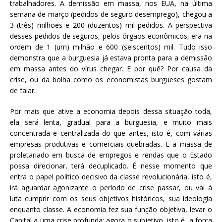
trabalhadores. A demissão em massa, nos EUA, na última
semana de março (pedidos de seguro desemprego), chegou a
3 (três) milhões e 200 (duzentos) mil pedidos. A perspectiva
desses pedidos de seguros, pelos órgãos econômicos, era na
ordem de 1 (um) milhão e 600 (seiscentos) mil. Tudo isso
demonstra que a burguesia já estava pronta para a demissão
em massa antes do vírus chegar. E por quê? Por causa da
crise, ou da bolha como os economistas burgueses gostam
de falar.
Por mais que ative a economia depois dessa situação toda,
ela será lenta, gradual para a burguesia, e muito mais
concentrada e centralizada do que antes, isto é, com várias
empresas produtivas e comerciais quebradas. E a massa de
proletariado em busca de empregos e rendas que o Estado
possa direcionar, terá decuplicado. É nesse momento que
entra o papel político decisivo da classe revolucionária, isto é,
irá aguardar agonizante o período de crise passar, ou vai à
luta cumprir com os seus objetivos históricos, sua ideologia
enquanto classe. A economia fez sua função objetiva, levar o
Capital a uma crise profunda; agora o subjetivo, isto é, a força