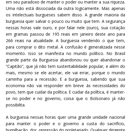
em seu paradoxo de manter o poder ou manter a sua riqueza.
Uma não está dissociada da outra logicamente. Mas apenas
os intelectuais burgueses sabem disso. A grande maioria da
burguesia quer salvar o pouco ou muito que tem. A segurança
nessas horas vale ouro, e por falar nele (ouro), sua cotação
em gramas passou de 195 reais em janeiro deste ano para
266 reais na atualidade. A burguesia vendendo o que tem,
para comprar o dito metal. A confusão é generalizada nesse
momento. Isso se manifesta no mundo político. No Brasil
grande parte da Burguesia abandonou ou quer abandonar o
“Capitão”, que já não tem sustentabilidade popular, e além do
mais, mesmo se ele acertar, ele vai errar, porque o mundo
caminha para a recessão. E a burguesia, sabendo que sua
economia não vai responder em breve às necessidades do
povo, tem que cuidar da política. E cuidar da política, é manter-
se no poder e no governo, coisa que o Bolsonaro já não
possibilita.
A burguesia nessas horas quer uma grande unidade nacional
para manter o poder e o governo a custa do sacrifício,
humilhação, dor, repressão do proletariado. Qualquer dirigente