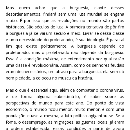
Mas quem achar que a burguesia, diante desses
desordenamentos, findará sem uma luta mundial se engana
muito. É por isso que as revoluções no mundo são partos
históricos. São séculos de luta. A primeira tentativa de pôr fim
à burguesia já se vai um século e meio. Livrar-se dessa classe
é uma necessidade do proletariado, é sua ideologia. É para tal
fim que existe politicamente. A burguesia depende do
proletariado, mas o proletariado não depende da burguesia.
Essa é a condição máxima, de entendimento por qual razão
uma classe é revolucionária. Assim, como os senhores feudais
eram desnecessários, um atraso para a burguesia, ela sem dó
nem piedade, a colocou no museu da história.
Mas o que é essencial aqui, além de combater o corona vírus,
e de forma alguma subestimá-lo, é saber sobre as
perspectivas do mundo para este ano. Do ponto de vista
econômico, o mundo ficou menor, muito menor, e com uma
população quase a mesma, a luta política agigantou-se. Se a
fome, o desemprego, as migrações, as guerras locais, já eram
a ordem estabelecida, essas condições a partir de agora