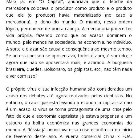
Marx já, em “O Capital”, anunciava que o fetiche da
mercadoria colocava o produtor como produto e o produto
que ele (o produtor) havia materializado (no caso a
mercadoria), o dono do mundo. O mundo, nessa ordem
lógica, permanece de ponta-cabeça. A mercadoria parece ter
vida própria, fazendo como que os acasos dominem o
mundo, pelo menos na sociedade, na economia, no indivíduo.
A sorte e o azar são causa e consequência ao mesmo tempo.
Se antes a pessoa se aposentava, todos diziam, é sortudo; e
agora que não se aposentará mais, é azarado. A burguesia
brasileira, Guedes, Bolsonaro, os golpistas, etc., não têm nada
a ver com isso?
O próprio vírus e sua infecção humana são considerados um
acaso nos debates até agora realizados pelos cientistas. No
entanto, o caos que está levando a economia capitalista não
é um acaso. O vírus se torna protagonista de uma crise pelo
fato de que a economia capitalista já estava propensa a um
estouro da bolha econômica nas grandes economias do
mundo. A Rússia já anunciava essa crise econômica no início
de fevereiro deste ano. A guerra comercial China x EUA,