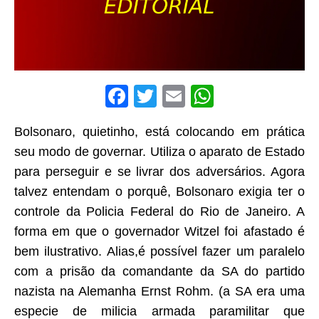
F
T
E
W
a
w
m
h
Bolsonaro, quietinho, está colocando em prática
c
it
ai
at
seu modo de governar. Utiliza o aparato de Estado
e
te
l
s
para perseguir e se livrar dos adversários. Agora
b
r
A
talvez entendam o porquê, Bolsonaro exigia ter o
o
p
controle da Policia Federal do Rio de Janeiro. A
o
p
forma em que o governador Witzel foi afastado é
k
bem ilustrativo. Alias,é possível fazer um paralelo
com a prisão da comandante da SA do partido
nazista na Alemanha Ernst Rohm. (a SA era uma
especie de milicia armada paramilitar que