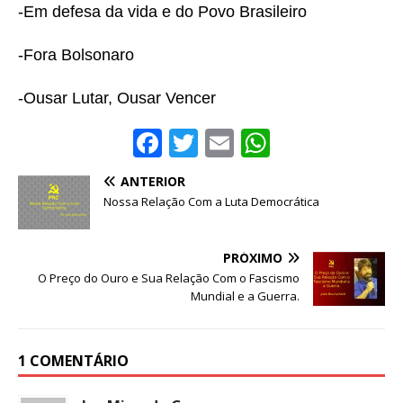
-Em defesa da vida e do Povo Brasileiro
-Fora Bolsonaro
-Ousar Lutar, Ousar Vencer
F
T
E
W
a
w
m
h
ANTERIOR
c
it
ai
at
Nossa Relação Com a Luta Democrática
e
te
l
s
b
r
A
PRÓXIMO
o
p
O Preço do Ouro e Sua Relação Com o Fascismo
Mundial e a Guerra.
o
p
k
1 COMENTÁRIO