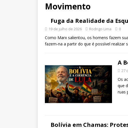
Movimento
Fuga da Realidade da Esq
19 de julho de 2026
Rodrigo Lima
0
Como Marx salientou, os homens fazem sua 
fazem-na a partir do que é possível realizar
A B
27 
Os ac
que d
ruas 
Bolívia em Chamas: Prote