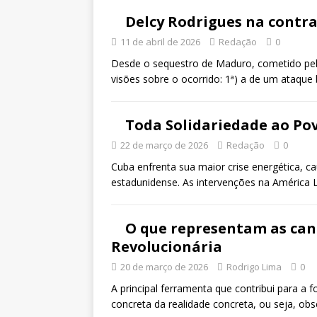
Delcy Rodrigues na contr
11 de abril de 2026
Redação
0
Desde o sequestro de Maduro, cometido pe
visões sobre o ocorrido: 1ª) a de um ataqu
Toda Solidariedade ao Po
22 de março de 2026
Redação
0
Cuba enfrenta sua maior crise energética, 
estadunidense. As intervenções na América 
O que representam as can
Revolucionária
20 de março de 2026
Rodrigo Lima
0
A principal ferramenta que contribui para a 
concreta da realidade concreta, ou seja, ob