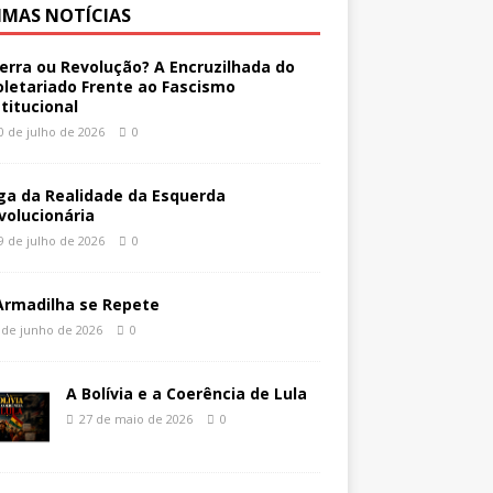
IMAS NOTÍCIAS
erra ou Revolução? A Encruzilhada do
oletariado Frente ao Fascismo
stitucional
0 de julho de 2026
0
ga da Realidade da Esquerda
volucionária
9 de julho de 2026
0
Armadilha se Repete
 de junho de 2026
0
A Bolívia e a Coerência de Lula
27 de maio de 2026
0