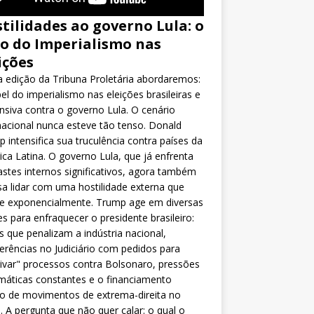
tilidades ao governo Lula: o
o do Imperialismo nas
ições
 edição da Tribuna Proletária abordaremos:
el do imperialismo nas eleições brasileiras e
nsiva contra o governo Lula. O cenário
nacional nunca esteve tão tenso. Donald
 intensifica sua truculência contra países da
ca Latina. O governo Lula, que já enfrenta
stes internos significativos, agora também
sa lidar com uma hostilidade externa que
ce exponencialmente. Trump age em diversas
es para enfraquecer o presidente brasileiro:
as que penalizam a indústria nacional,
ferências no Judiciário com pedidos para
ivar" processos contra Bolsonaro, pressões
máticas constantes e o financiamento
o de movimentos de extrema-direita no
l. A pergunta que não quer calar: o qual o