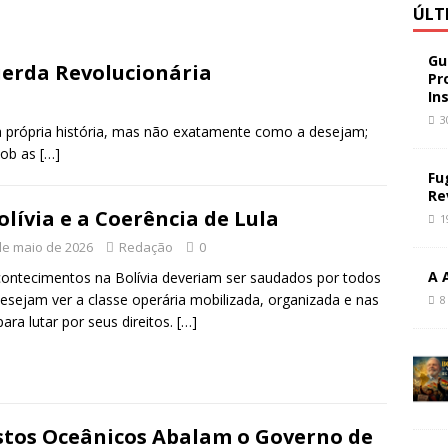
ÚLT
Gu
uerda Revolucionária
Pr
In
3
própria história, mas não exatamente como a desejam;
 sob as
[…]
Fu
Re
olívia e a Coerência de Lula
1
de maio de 2026
Redação
0
A 
ontecimentos na Bolívia deveriam ser saudados por todos
esejam ver a classe operária mobilizada, organizada e nas
8
para lutar por seus direitos.
[…]
stos Oceânicos Abalam o Governo de