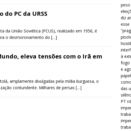
peso 
eleiç
o do PC da URSS
diz a
esse
"prag
 da União Soviética (PCUS), realizado em 1956, é
pisot
 para o desmoronamento do
[…]
hosti
inter
undo, eleva tensões com o Irã em
à ext
fogo 
e ago
papel
tolá, amplamente divulgadas pela mídia burguesa, o
como 
zação contundente. Milhares de persas
[…]
das u
silên
PT nã
imper
traba
imper
traba