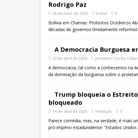
Rodrigo Paz
26 de maio de 2026
David
0
Bolívia em Chamas: Protestos Oceânicos Ab
décadas de governos tímidamente reformist
A Democracia Burguesa e
20 de abril de 2026
Jeronimo Corrêa Colla
A democracia, tal como a conhecemos na Amér
da dominação da burguesia sobre o proleta
Trump bloqueia o Estreito
bloqueado
14 de abril de 2026
Redação
0
Parece comédia, mas, na verdade, é mais um
pró-império estadunidense: “Estados Unidos 