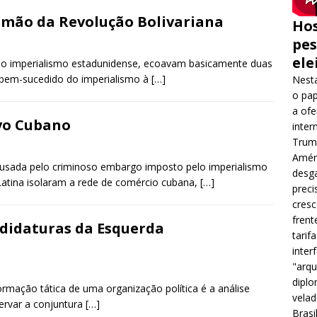
amão da Revolução Bolivariana
Hos
pes
ele
lo imperialismo estadunidense, ecoavam basicamente duas
e bem-sucedido do imperialismo à
[…]
Nesta
o pap
a ofe
vo Cubano
inter
Trump
Améri
causada pelo criminoso embargo imposto pelo imperialismo
desga
Latina isolaram a rede de comércio cubana,
[…]
preci
cres
frent
didaturas da Esquerda
tarif
inter
"arqu
diplo
formação tática de uma organização política é a análise
velad
servar a conjuntura
[…]
Brasi