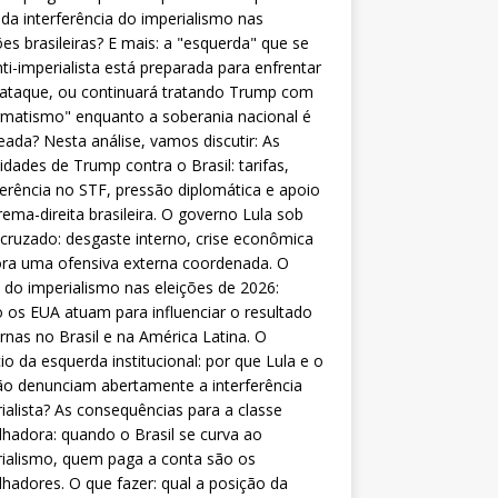
da interferência do imperialismo nas
ões brasileiras? E mais: a "esquerda" que se
nti-imperialista está preparada para enfrentar
 ataque, ou continuará tratando Trump com
matismo" enquanto a soberania nacional é
eada? Nesta análise, vamos discutir: As
lidades de Trump contra o Brasil: tarifas,
ferência no STF, pressão diplomática e apoio
rema-direita brasileira. O governo Lula sob
cruzado: desgaste interno, crise econômica
ra uma ofensiva externa coordenada. O
 do imperialismo nas eleições de 2026:
os EUA atuam para influenciar o resultado
rnas no Brasil e na América Latina. O
cio da esquerda institucional: por que Lula e o
o denunciam abertamente a interferência
ialista? As consequências para a classe
lhadora: quando o Brasil se curva ao
ialismo, quem paga a conta são os
lhadores. O que fazer: qual a posição da