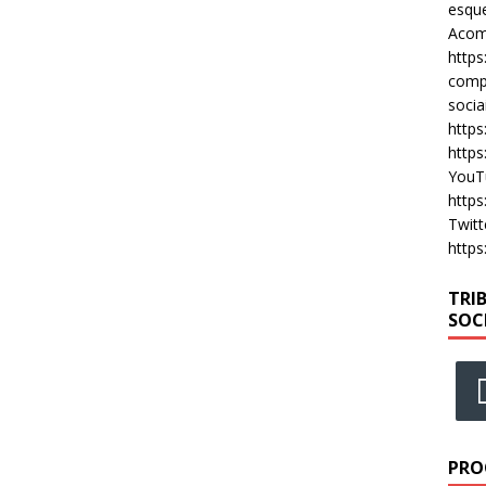
esque
Acomp
https
compa
socia
https
https
YouT
https
Twitt
https
TRI
SOC
PRO