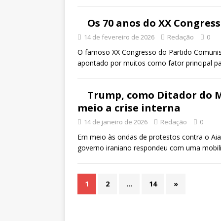
Os 70 anos do XX Congress
14 de fevereiro de 2026
Redação
0
O famoso XX Congresso do Partido Comunista
apontado por muitos como fator principal
Trump, como Ditador do M
meio a crise interna
14 de janeiro de 2026
Redação
0
Em meio às ondas de protestos contra o Aia
governo iraniano respondeu com uma mobili
1
2
…
14
»