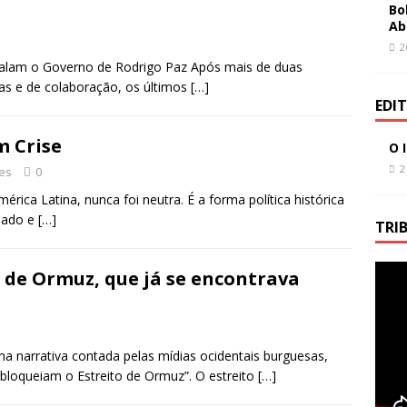
Bo
Ab
2
alam o Governo de Rodrigo Paz Após mais de duas
as e de colaboração, os últimos
[…]
EDI
m Crise
O 
2
res
0
ica Latina, nunca foi neutra. É a forma política histórica
riado e
[…]
TRI
 de Ormuz, que já se encontrava
a narrativa contada pelas mídias ocidentais burguesas,
bloqueiam o Estreito de Ormuz”. O estreito
[…]