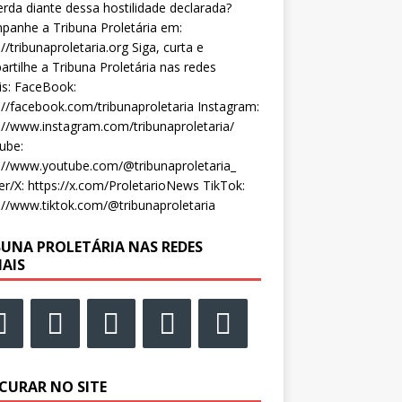
rda diante dessa hostilidade declarada?
anhe a Tribuna Proletária em:
://tribunaproletaria.org Siga, curta e
rtilhe a Tribuna Proletária nas redes
is: FaceBook:
://facebook.com/tribunaproletaria Instagram:
://www.instagram.com/tribunaproletaria/
ube:
://www.youtube.com/@tribunaproletaria_
er/X: https://x.com/ProletarioNews TikTok:
://www.tiktok.com/@tribunaproletaria
BUNA PROLETÁRIA NAS REDES
IAIS
CURAR NO SITE