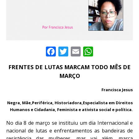
F
T
E
W
a
w
m
h
FRENTES DE LUTAS MARCAM TODO MÊS DE
c
it
ai
at
MARÇO
e
te
l
s
b
r
A
Francisca Jesus
o
p
Negra, Mãe,Periférica, Historiadora,Especialista em Direitos
o
p
Humanos e Cidadania, Feminista e ativista social e política.
k
No dia 8 de março se instituiu um dia Internacional e
nacional de lutas e enfrentamentos as bandeiras de
resistência das mulheres, mas vai além, marca