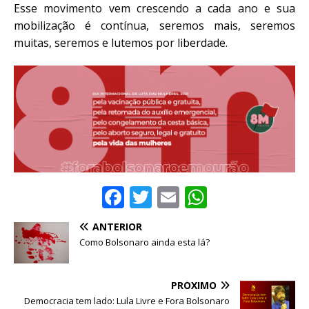
Esse movimento vem crescendo a cada ano e sua
mobilização é contínua, seremos mais, seremos
muitas, seremos e lutemos por liberdade.
F
T
E
W
a
w
m
h
ANTERIOR
c
it
ai
at
Como Bolsonaro ainda esta lá?
e
te
l
s
b
r
A
PRÓXIMO
o
p
Democracia tem lado: Lula Livre e Fora Bolsonaro