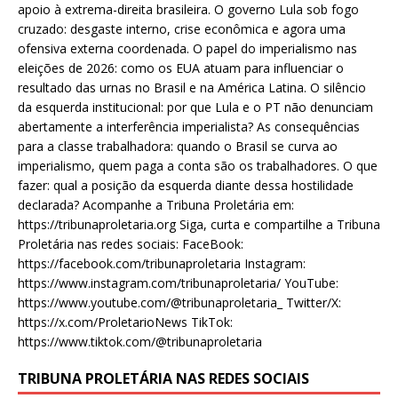
apoio à extrema-direita brasileira. O governo Lula sob fogo
cruzado: desgaste interno, crise econômica e agora uma
ofensiva externa coordenada. O papel do imperialismo nas
eleições de 2026: como os EUA atuam para influenciar o
resultado das urnas no Brasil e na América Latina. O silêncio
da esquerda institucional: por que Lula e o PT não denunciam
abertamente a interferência imperialista? As consequências
para a classe trabalhadora: quando o Brasil se curva ao
imperialismo, quem paga a conta são os trabalhadores. O que
fazer: qual a posição da esquerda diante dessa hostilidade
declarada? Acompanhe a Tribuna Proletária em:
https://tribunaproletaria.org Siga, curta e compartilhe a Tribuna
Proletária nas redes sociais: FaceBook:
https://facebook.com/tribunaproletaria Instagram:
https://www.instagram.com/tribunaproletaria/ YouTube:
https://www.youtube.com/@tribunaproletaria_ Twitter/X:
https://x.com/ProletarioNews TikTok:
https://www.tiktok.com/@tribunaproletaria
TRIBUNA PROLETÁRIA NAS REDES SOCIAIS