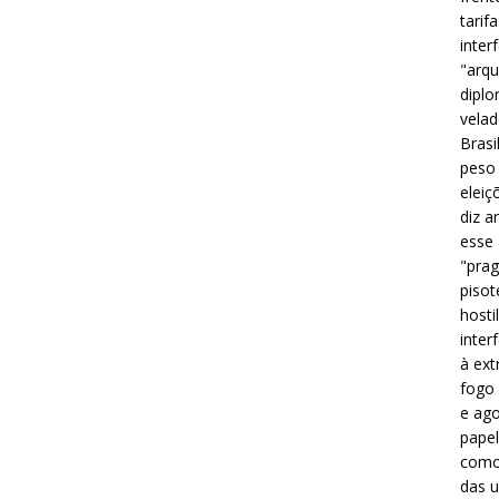
tarif
inter
"arqu
diplo
velad
Brasi
peso 
eleiç
diz a
esse
"prag
pisot
hosti
inter
à ext
fogo 
e ago
papel
como 
das u