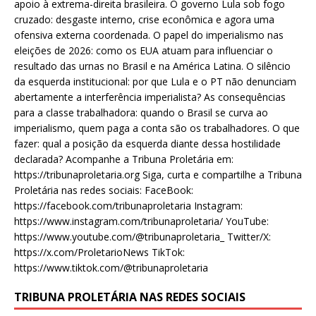
apoio à extrema-direita brasileira. O governo Lula sob fogo
cruzado: desgaste interno, crise econômica e agora uma
ofensiva externa coordenada. O papel do imperialismo nas
eleições de 2026: como os EUA atuam para influenciar o
resultado das urnas no Brasil e na América Latina. O silêncio
da esquerda institucional: por que Lula e o PT não denunciam
abertamente a interferência imperialista? As consequências
para a classe trabalhadora: quando o Brasil se curva ao
imperialismo, quem paga a conta são os trabalhadores. O que
fazer: qual a posição da esquerda diante dessa hostilidade
declarada? Acompanhe a Tribuna Proletária em:
https://tribunaproletaria.org Siga, curta e compartilhe a Tribuna
Proletária nas redes sociais: FaceBook:
https://facebook.com/tribunaproletaria Instagram:
https://www.instagram.com/tribunaproletaria/ YouTube:
https://www.youtube.com/@tribunaproletaria_ Twitter/X:
https://x.com/ProletarioNews TikTok:
https://www.tiktok.com/@tribunaproletaria
TRIBUNA PROLETÁRIA NAS REDES SOCIAIS