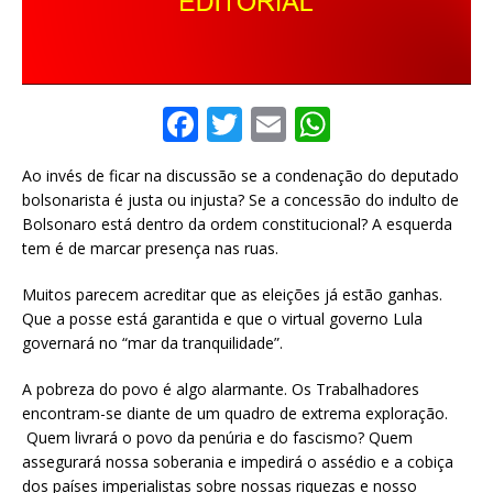
F
T
E
W
a
w
m
h
Ao invés de ficar na discussão se a condenação do deputado
c
it
ai
at
bolsonarista é justa ou injusta? Se a concessão do indulto de
e
te
l
s
Bolsonaro está dentro da ordem constitucional? A esquerda
tem é de marcar presença nas ruas.
b
r
A
o
p
Muitos parecem acreditar que as eleições já estão ganhas.
Que a posse está garantida e que o virtual governo Lula
o
p
governará no “mar da tranquilidade”.
k
A pobreza do povo é algo alarmante. Os Trabalhadores
encontram-se diante de um quadro de extrema exploração.
Quem livrará o povo da penúria e do fascismo? Quem
assegurará nossa soberania e impedirá o assédio e a cobiça
dos países imperialistas sobre nossas riquezas e nosso