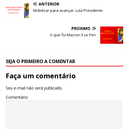
a
w
m
h
ANTERIOR
c
it
ai
at
Mobilizar para avançar: Lula Presidente
e
te
l
s
b
r
A
PRÓXIMO
o
p
O que foi Macron X Le Pen
o
p
k
SEJA O PRIMEIRO A COMENTAR
Faça um comentário
Seu e-mail não será publicado.
Comentário