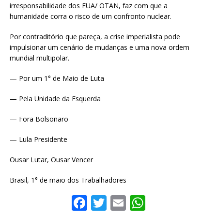
irresponsabilidade dos EUA/ OTAN, faz com que a
humanidade corra o risco de um confronto nuclear.
Por contraditório que pareça, a crise imperialista pode
impulsionar um cenário de mudanças e uma nova ordem
mundial multipolar.
— Por um 1° de Maio de Luta
— Pela Unidade da Esquerda
— Fora Bolsonaro
— Lula Presidente
Ousar Lutar, Ousar Vencer
Brasil, 1° de maio dos Trabalhadores
F
T
E
W