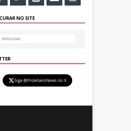
CURAR NO SITE
TTER
Siga @ProletarioNews no X