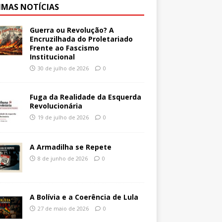
IMAS NOTÍCIAS
Guerra ou Revolução? A
Encruzilhada do Proletariado
Frente ao Fascismo
Institucional
30 de julho de 2026
0
Fuga da Realidade da Esquerda
Revolucionária
19 de julho de 2026
0
A Armadilha se Repete
8 de junho de 2026
0
A Bolívia e a Coerência de Lula
27 de maio de 2026
0