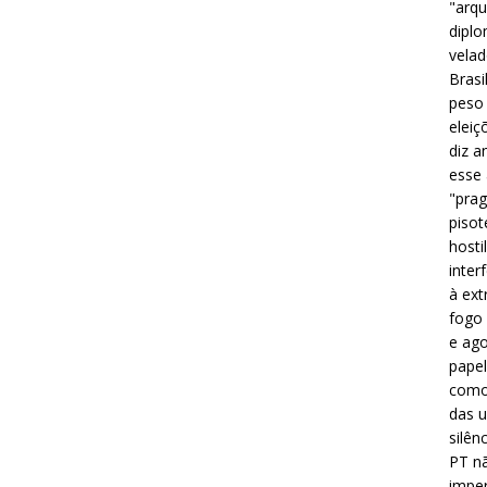
"arqu
diplo
velad
Brasi
peso 
eleiç
diz a
esse
"prag
pisot
hosti
inter
à ext
fogo 
e ago
papel
como 
das u
silên
PT nã
imper