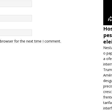
Hos
pes
ele
 browser for the next time I comment.
Nesta
o pap
a ofe
inter
Trump
Améri
desga
preci
cres
frent
tarif
inter