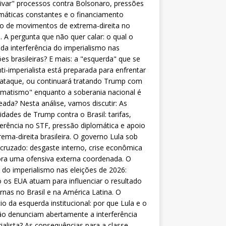
ivar" processos contra Bolsonaro, pressões
máticas constantes e o financiamento
o de movimentos de extrema-direita no
l. A pergunta que não quer calar: o qual o
da interferência do imperialismo nas
ões brasileiras? E mais: a "esquerda" que se
nti-imperialista está preparada para enfrentar
 ataque, ou continuará tratando Trump com
matismo" enquanto a soberania nacional é
eada? Nesta análise, vamos discutir: As
lidades de Trump contra o Brasil: tarifas,
ferência no STF, pressão diplomática e apoio
rema-direita brasileira. O governo Lula sob
cruzado: desgaste interno, crise econômica
ra uma ofensiva externa coordenada. O
 do imperialismo nas eleições de 2026:
os EUA atuam para influenciar o resultado
rnas no Brasil e na América Latina. O
cio da esquerda institucional: por que Lula e o
o denunciam abertamente a interferência
ialista? As consequências para a classe