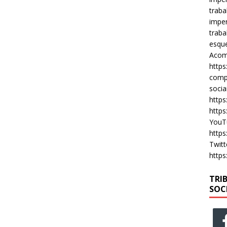
traba
imper
traba
esque
Acomp
https
compa
socia
https
https
YouT
https
Twitt
https
TRI
SOC