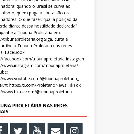
lhadora: quando o Brasil se curva ao
ialismo, quem paga a conta são os
lhadores. O que fazer: qual a posição da
rda diante dessa hostilidade declarada?
anhe a Tribuna Proletária em:
://tribunaproletaria.org Siga, curta e
rtilhe a Tribuna Proletária nas redes
is: FaceBook:
://facebook.com/tribunaproletaria Instagram:
://www.instagram.com/tribunaproletaria/
ube:
://www.youtube.com/@tribunaproletaria_
er/X: https://x.com/ProletarioNews TikTok:
://www.tiktok.com/@tribunaproletaria
BUNA PROLETÁRIA NAS REDES
IAIS