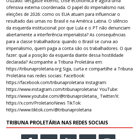
cruzado: desgaste interno, crise econômica e agora uma
ofensiva externa coordenada. O papel do imperialismo nas
eleições de 2026: como os EUA atuam para influenciar o
resultado das urnas no Brasil e na América Latina. O silêncio
da esquerda institucional: por que Lula e o PT não denunciam
abertamente a interferência imperialista? As consequências
para a classe trabalhadora: quando o Brasil se curva ao
imperialismo, quem paga a conta são os trabalhadores. O que
fazer: qual a posição da esquerda diante dessa hostilidade
declarada? Acompanhe a Tribuna Proletária em:
https://tribunaproletaria.org Siga, curta e compartilhe a Tribuna
Proletária nas redes sociais: FaceBook:
https://facebook.com/tribunaproletaria Instagram:
https://www.instagram.com/tribunaproletaria/ YouTube:
https://www.youtube.com/@tribunaproletaria_ Twitter/X:
https://x.com/ProletarioNews TikTok:
https://www.tiktok.com/@tribunaproletaria
TRIBUNA PROLETÁRIA NAS REDES SOCIAIS