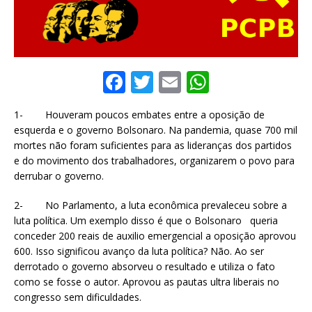
F
T
E
W
a
w
m
h
1- Houveram poucos embates entre a oposição de
c
it
ai
at
esquerda e o governo Bolsonaro. Na pandemia, quase 700 mil
e
te
l
s
mortes não foram suficientes para as lideranças dos partidos
e do movimento dos trabalhadores, organizarem o povo para
b
r
A
derrubar o governo.
o
p
2- No Parlamento, a luta econômica prevaleceu sobre a
o
p
luta política. Um exemplo disso é que o Bolsonaro queria
k
conceder 200 reais de auxilio emergencial a oposição aprovou
600. Isso significou avanço da luta política? Não. Ao ser
derrotado o governo absorveu o resultado e utiliza o fato
como se fosse o autor. Aprovou as pautas ultra liberais no
congresso sem dificuldades.