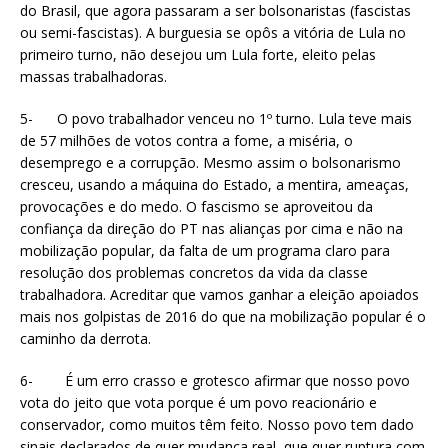
do Brasil, que agora passaram a ser bolsonaristas (fascistas
ou semi-fascistas). A burguesia se opôs a vitória de Lula no
primeiro turno, não desejou um Lula forte, eleito pelas
massas trabalhadoras.
5- O povo trabalhador venceu no 1º turno. Lula teve mais
de 57 milhões de votos contra a fome, a miséria, o
desemprego e a corrupção. Mesmo assim o bolsonarismo
cresceu, usando a máquina do Estado, a mentira, ameaças,
provocações e do medo. O fascismo se aproveitou da
confiança da direção do PT nas alianças por cima e não na
mobilização popular, da falta de um programa claro para
resolução dos problemas concretos da vida da classe
trabalhadora. Acreditar que vamos ganhar a eleição apoiados
mais nos golpistas de 2016 do que na mobilização popular é o
caminho da derrota.
6- É um erro crasso e grotesco afirmar que nosso povo
vota do jeito que vota porque é um povo reacionário e
conservador, como muitos têm feito. Nosso povo tem dado
sinais declarados de quer mudança real, que quer ruptura com