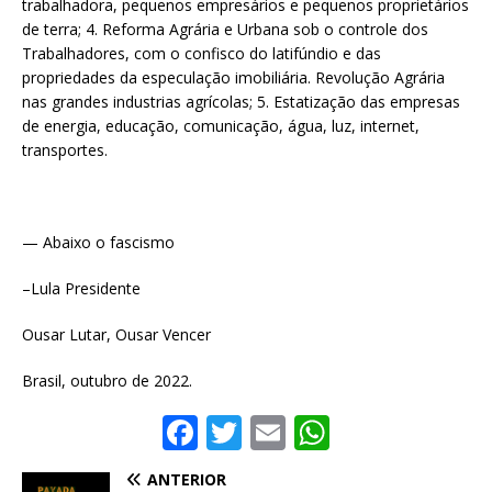
trabalhadora, pequenos empresários e pequenos proprietários
de terra; 4. Reforma Agrária e Urbana sob o controle dos
Trabalhadores, com o confisco do latifúndio e das
propriedades da especulação imobiliária. Revolução Agrária
nas grandes industrias agrícolas; 5. Estatização das empresas
de energia, educação, comunicação, água, luz, internet,
transportes.
— Abaixo o fascismo
–Lula Presidente
Ousar Lutar, Ousar Vencer
Brasil, outubro de 2022.
F
T
E
W
a
w
m
h
ANTERIOR