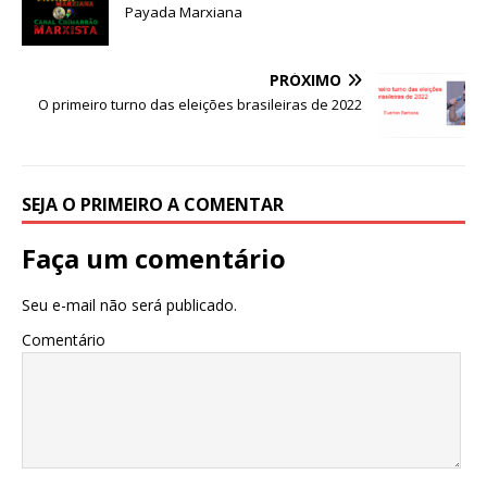
c
it
ai
at
Payada Marxiana
e
te
l
s
b
r
A
PRÓXIMO
o
p
O primeiro turno das eleições brasileiras de 2022
o
p
k
SEJA O PRIMEIRO A COMENTAR
Faça um comentário
Seu e-mail não será publicado.
Comentário