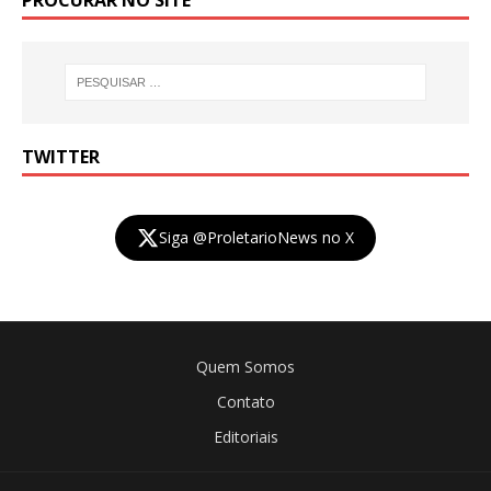
PROCURAR NO SITE
TWITTER
Siga @ProletarioNews no X
Quem Somos
Contato
Editoriais