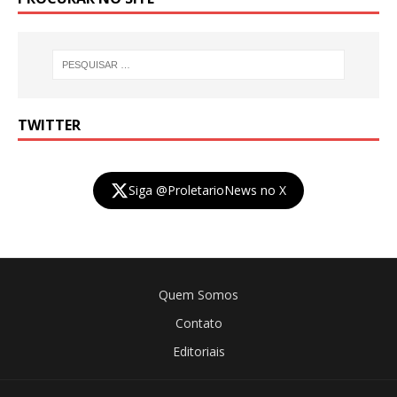
TWITTER
Siga @ProletarioNews no X
Quem Somos
Contato
Editoriais