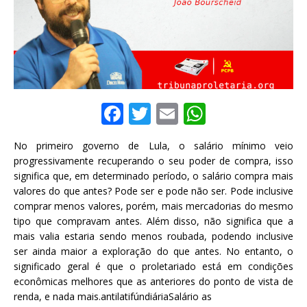
F
T
E
W
a
w
m
h
No primeiro governo de Lula, o salário mínimo veio
c
it
ai
at
progressivamente recuperando o seu poder de compra, isso
e
te
l
s
significa que, em determinado período, o salário compra mais
valores do que antes? Pode ser e pode não ser. Pode inclusive
b
r
A
comprar menos valores, porém, mais mercadorias do mesmo
o
p
tipo que compravam antes. Além disso, não significa que a
mais valia estaria sendo menos roubada, podendo inclusive
o
p
ser ainda maior a exploração do que antes. No entanto, o
k
significado geral é que o proletariado está em condições
econômicas melhores que as anteriores do ponto de vista de
renda, e nada mais.antilatifúndiáriaSalário as