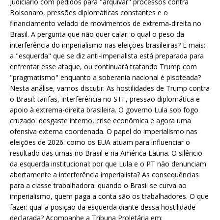
Judiciário com pedidos para "arquivar" processos contra
Bolsonaro, pressões diplomáticas constantes e o
financiamento velado de movimentos de extrema-direita no
Brasil. A pergunta que não quer calar: o qual o peso da
interferência do imperialismo nas eleições brasileiras? E mais:
a "esquerda" que se diz anti-imperialista está preparada para
enfrentar esse ataque, ou continuará tratando Trump com
"pragmatismo" enquanto a soberania nacional é pisoteada?
Nesta análise, vamos discutir: As hostilidades de Trump contra
o Brasil: tarifas, interferência no STF, pressão diplomática e
apoio à extrema-direita brasileira. O governo Lula sob fogo
cruzado: desgaste interno, crise econômica e agora uma
ofensiva externa coordenada. O papel do imperialismo nas
eleições de 2026: como os EUA atuam para influenciar o
resultado das urnas no Brasil e na América Latina. O silêncio
da esquerda institucional: por que Lula e o PT não denunciam
abertamente a interferência imperialista? As consequências
para a classe trabalhadora: quando o Brasil se curva ao
imperialismo, quem paga a conta são os trabalhadores. O que
fazer: qual a posição da esquerda diante dessa hostilidade
declarada? Acompanhe a Tribuna Proletária em: