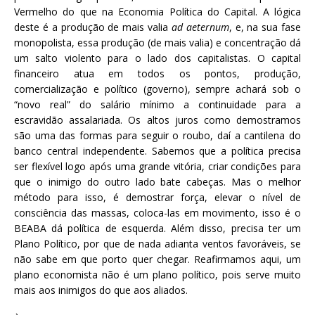
Vermelho do que na Economia Política do Capital. A lógica
deste é a produção de mais valia
ad aeternum
, e, na sua fase
monopolista, essa produção (de mais valia) e concentração dá
um salto violento para o lado dos capitalistas. O capital
financeiro atua em todos os pontos, produção,
comercialização e político (governo), sempre achará sob o
“novo real” do salário mínimo a continuidade para a
escravidão assalariada. Os altos juros como demostramos
são uma das formas para seguir o roubo, daí a cantilena do
banco central independente. Sabemos que a política precisa
ser flexível logo após uma grande vitória, criar condições para
que o inimigo do outro lado bate cabeças. Mas o melhor
método para isso, é demostrar força, elevar o nível de
consciência das massas, coloca-las em movimento, isso é o
BEABA dá política de esquerda. Além disso, precisa ter um
Plano Político, por que de nada adianta ventos favoráveis, se
não sabe em que porto quer chegar. Reafirmamos aqui, um
plano economista não é um plano político, pois serve muito
mais aos inimigos do que aos aliados.