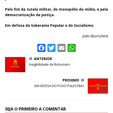
Pelo fim da tutela militar, do monopólio da mídia, e pela
democratização da justiça.
Em defesa da Soberania Popular e do Socialismo.
João Bourscheid
F
T
E
W
a
w
m
h
ANTERIOR
c
it
ai
at
Inegibilidade de Bolsonaro
e
te
l
s
b
r
A
PRÓXIMO
o
p
EM DEFESA DO POVO PALESTINO
o
p
k
SEJA O PRIMEIRO A COMENTAR