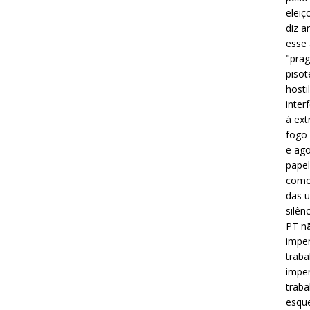
eleiç
diz a
esse
"prag
pisot
hosti
inter
à ext
fogo 
e ago
papel
como 
das u
silên
PT nã
imper
traba
imper
traba
esque