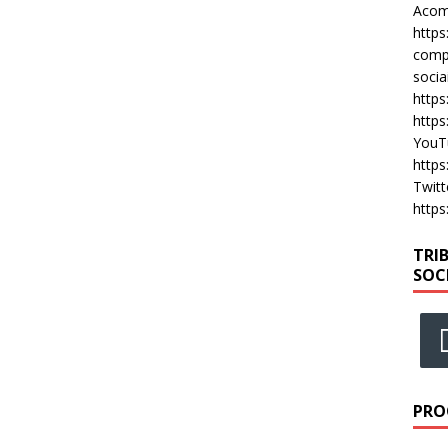
Acomp
https
compa
socia
https
https
YouT
https
Twitt
https
TRI
SOC
PRO