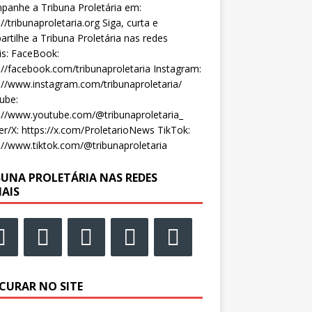
anhe a Tribuna Proletária em:
://tribunaproletaria.org Siga, curta e
rtilhe a Tribuna Proletária nas redes
is: FaceBook:
://facebook.com/tribunaproletaria Instagram:
://www.instagram.com/tribunaproletaria/
ube:
://www.youtube.com/@tribunaproletaria_
er/X: https://x.com/ProletarioNews TikTok:
://www.tiktok.com/@tribunaproletaria
BUNA PROLETÁRIA NAS REDES
IAIS
CURAR NO SITE