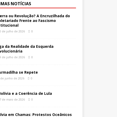
IMAS NOTÍCIAS
erra ou Revolução? A Encruzilhada do
oletariado Frente ao Fascismo
stitucional
0 de julho de 2026
0
ga da Realidade da Esquerda
volucionária
9 de julho de 2026
0
Armadilha se Repete
 de junho de 2026
0
Bolívia e a Coerência de Lula
7 de maio de 2026
0
lívia em Chamas: Protestos Oceânicos