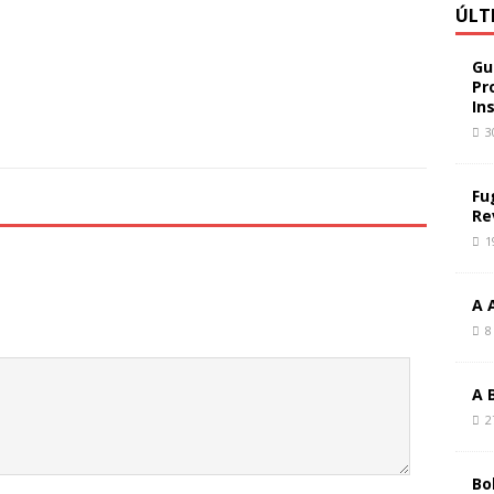
ÚLT
Gu
Pr
In
3
Fu
Re
1
A 
8
A 
2
Bo