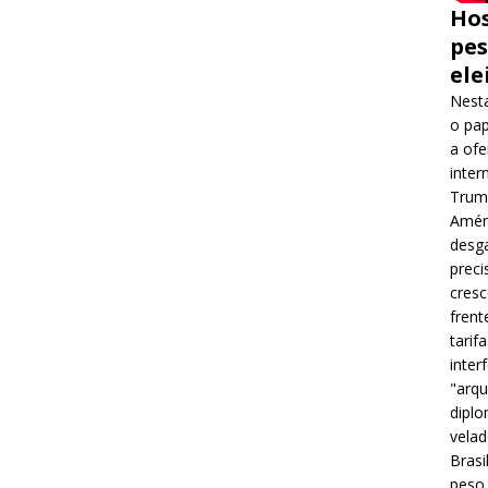
Hos
pes
ele
Nesta
o pap
a ofe
inter
Trump
Améri
desga
preci
cres
frent
tarif
inter
"arqu
diplo
velad
Brasi
peso 