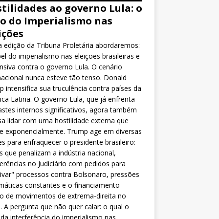
tilidades ao governo Lula: o
o do Imperialismo nas
ições
 edição da Tribuna Proletária abordaremos:
el do imperialismo nas eleições brasileiras e
nsiva contra o governo Lula. O cenário
nacional nunca esteve tão tenso. Donald
 intensifica sua truculência contra países da
ca Latina. O governo Lula, que já enfrenta
stes internos significativos, agora também
sa lidar com uma hostilidade externa que
ce exponencialmente. Trump age em diversas
es para enfraquecer o presidente brasileiro:
as que penalizam a indústria nacional,
ferências no Judiciário com pedidos para
ivar" processos contra Bolsonaro, pressões
máticas constantes e o financiamento
o de movimentos de extrema-direita no
l. A pergunta que não quer calar: o qual o
da interferência do imperialismo nas