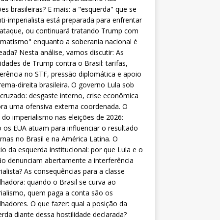
ões brasileiras? E mais: a "esquerda" que se
nti-imperialista está preparada para enfrentar
 ataque, ou continuará tratando Trump com
matismo" enquanto a soberania nacional é
eada? Nesta análise, vamos discutir: As
lidades de Trump contra o Brasil: tarifas,
ferência no STF, pressão diplomática e apoio
rema-direita brasileira. O governo Lula sob
cruzado: desgaste interno, crise econômica
ra uma ofensiva externa coordenada. O
 do imperialismo nas eleições de 2026:
os EUA atuam para influenciar o resultado
rnas no Brasil e na América Latina. O
cio da esquerda institucional: por que Lula e o
o denunciam abertamente a interferência
ialista? As consequências para a classe
lhadora: quando o Brasil se curva ao
ialismo, quem paga a conta são os
lhadores. O que fazer: qual a posição da
rda diante dessa hostilidade declarada?