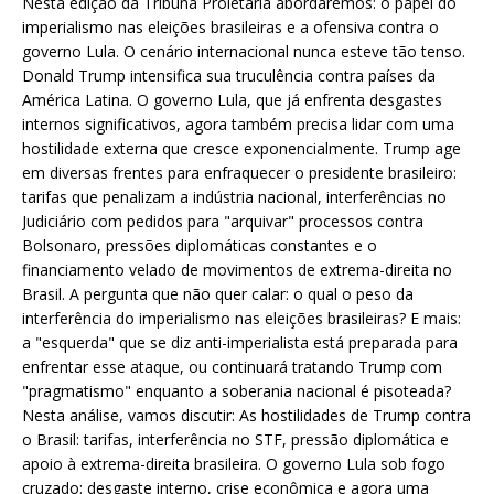
Nesta edição da Tribuna Proletária abordaremos: o papel do
imperialismo nas eleições brasileiras e a ofensiva contra o
governo Lula. O cenário internacional nunca esteve tão tenso.
Donald Trump intensifica sua truculência contra países da
América Latina. O governo Lula, que já enfrenta desgastes
internos significativos, agora também precisa lidar com uma
hostilidade externa que cresce exponencialmente. Trump age
em diversas frentes para enfraquecer o presidente brasileiro:
tarifas que penalizam a indústria nacional, interferências no
Judiciário com pedidos para "arquivar" processos contra
Bolsonaro, pressões diplomáticas constantes e o
financiamento velado de movimentos de extrema-direita no
Brasil. A pergunta que não quer calar: o qual o peso da
interferência do imperialismo nas eleições brasileiras? E mais:
a "esquerda" que se diz anti-imperialista está preparada para
enfrentar esse ataque, ou continuará tratando Trump com
"pragmatismo" enquanto a soberania nacional é pisoteada?
Nesta análise, vamos discutir: As hostilidades de Trump contra
o Brasil: tarifas, interferência no STF, pressão diplomática e
apoio à extrema-direita brasileira. O governo Lula sob fogo
cruzado: desgaste interno, crise econômica e agora uma