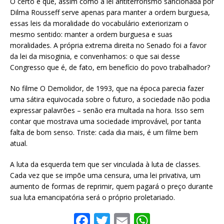
O certo é que, assim como a lei antiterrorismo sancionada por
Dilma Rousseff serve apenas para manter a ordem burguesa,
essas leis da moralidade do vocabulário exteriorizam o
mesmo sentido: manter a ordem burguesa e suas
moralidades. A própria extrema direita no Senado foi a favor
da lei da misoginia, e convenhamos: o que sai desse
Congresso que é, de fato, em benefício do povo trabalhador?
No filme O Demolidor, de 1993, que na época parecia fazer
uma sátira equivocada sobre o futuro, a sociedade não podia
expressar palavrões – senão era multada na hora. Isso sem
contar que mostrava uma sociedade improvável, por tanta
falta de bom senso. Triste: cada dia mais, é um filme bem
atual.
A luta da esquerda tem que ser vinculada à luta de classes.
Cada vez que se impõe uma censura, uma lei privativa, um
aumento de formas de reprimir, quem pagará o preço durante
sua luta emancipatória será o próprio proletariado.
F
T
E
W