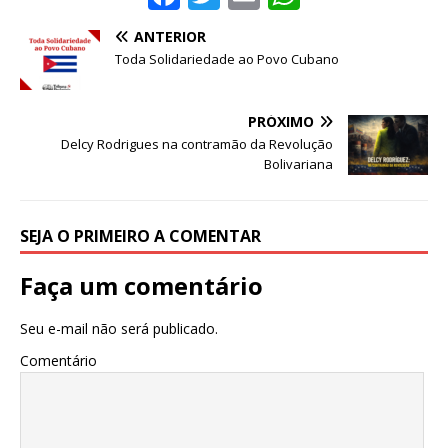
a
w
m
h
ANTERIOR
c
it
ai
at
Toda Solidariedade ao Povo Cubano
e
te
l
s
b
r
A
PRÓXIMO
o
p
Delcy Rodrigues na contramão da Revolução
Bolivariana
o
p
k
SEJA O PRIMEIRO A COMENTAR
Faça um comentário
Seu e-mail não será publicado.
Comentário