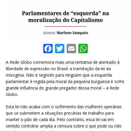
F
T
E
W
a
w
m
h
A Rede Globo comemora mais uma tentativa de atentado à
c
it
ai
at
liberdade de expressão no Brasil: a tramitação da lei da
e
te
l
s
misoginia. Não é segredo para ninguém que a esquerda
parlamentar é regida pela moral da pequena burguesia e sofre
b
r
A
grande influência do grande pregador dessa moral – a Rede
o
p
Globo.
o
p
Esta lei não acaba com o sofrimento das mulheres operárias
k
que se submetem a situações precárias de trabalho para
manter o pão de cada dia. Pelo contrário, essa lei vai em
sentido contrária: amplia a censura sobre o que pode ou não