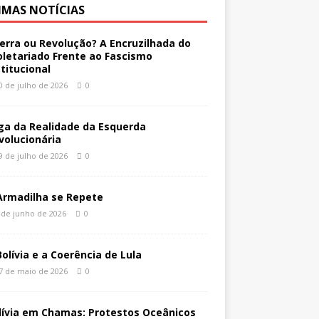
IMAS NOTÍCIAS
erra ou Revolução? A Encruzilhada do
oletariado Frente ao Fascismo
stitucional
0 de julho de 2026
0
ga da Realidade da Esquerda
volucionária
9 de julho de 2026
0
Armadilha se Repete
 de junho de 2026
0
Bolívia e a Coerência de Lula
7 de maio de 2026
0
lívia em Chamas: Protestos Oceânicos