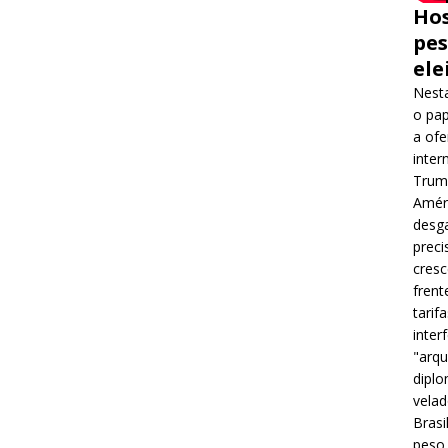
Hos
pes
ele
Nesta
o pap
a ofe
inter
Trump
Améri
desga
preci
cres
frent
tarif
inter
"arqu
diplo
velad
Brasi
peso 