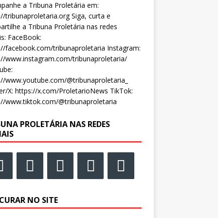
anhe a Tribuna Proletária em:
://tribunaproletaria.org Siga, curta e
rtilhe a Tribuna Proletária nas redes
is: FaceBook:
://facebook.com/tribunaproletaria Instagram:
://www.instagram.com/tribunaproletaria/
ube:
://www.youtube.com/@tribunaproletaria_
er/X: https://x.com/ProletarioNews TikTok:
://www.tiktok.com/@tribunaproletaria
BUNA PROLETÁRIA NAS REDES
IAIS
CURAR NO SITE