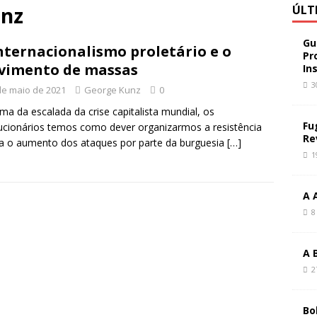
unz
ÚLT
Gu
nternacionalismo proletário e o
Pr
vimento de massas
In
3
de maio de 2021
George Kunz
0
ma da escalada da crise capitalista mundial, os
Fu
ucionários temos como dever organizarmos a resistência
Re
a o aumento dos ataques por parte da burguesia
[…]
1
A 
8
A 
2
Bo