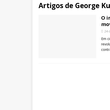
Artigos de
George K
O i
mo
24 
Em ci
revol
contr