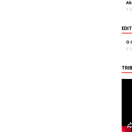
Ab
2
EDI
O 
2
TRI