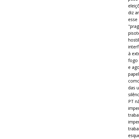
eleiç
diz a
esse
"prag
pisot
hosti
inter
à ext
fogo 
e ago
papel
como 
das u
silên
PT nã
imper
traba
imper
traba
esque