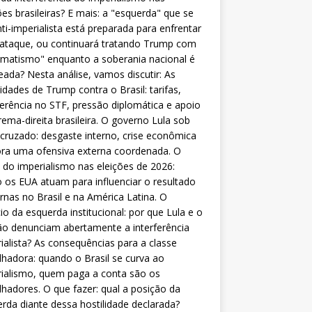
ões brasileiras? E mais: a "esquerda" que se
nti-imperialista está preparada para enfrentar
 ataque, ou continuará tratando Trump com
matismo" enquanto a soberania nacional é
eada? Nesta análise, vamos discutir: As
lidades de Trump contra o Brasil: tarifas,
ferência no STF, pressão diplomática e apoio
rema-direita brasileira. O governo Lula sob
cruzado: desgaste interno, crise econômica
ra uma ofensiva externa coordenada. O
 do imperialismo nas eleições de 2026:
os EUA atuam para influenciar o resultado
rnas no Brasil e na América Latina. O
cio da esquerda institucional: por que Lula e o
o denunciam abertamente a interferência
ialista? As consequências para a classe
lhadora: quando o Brasil se curva ao
ialismo, quem paga a conta são os
lhadores. O que fazer: qual a posição da
rda diante dessa hostilidade declarada?