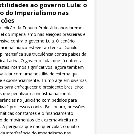
tilidades ao governo Lula: o
o do Imperialismo nas
ições
 edição da Tribuna Proletária abordaremos:
el do imperialismo nas eleições brasileiras e
nsiva contra o governo Lula. O cenário
nacional nunca esteve tão tenso. Donald
 intensifica sua truculência contra países da
ca Latina. O governo Lula, que já enfrenta
stes internos significativos, agora também
sa lidar com uma hostilidade externa que
ce exponencialmente. Trump age em diversas
es para enfraquecer o presidente brasileiro:
as que penalizam a indústria nacional,
ferências no Judiciário com pedidos para
ivar" processos contra Bolsonaro, pressões
máticas constantes e o financiamento
o de movimentos de extrema-direita no
l. A pergunta que não quer calar: o qual o
da interferência do imperialismo nas