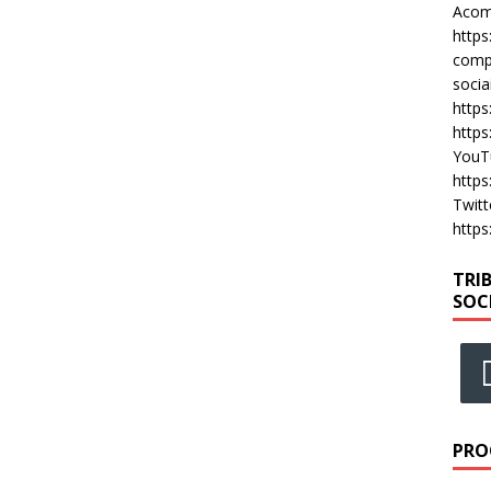
Acomp
https
compa
socia
https
https
YouT
https
Twitt
https
TRI
SOC
PRO