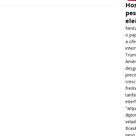
Hos
pes
ele
Nesta
o pap
a ofe
inter
Trump
Améri
desga
preci
cres
frent
tarif
inter
"arqu
diplo
velad
Brasi
peso 