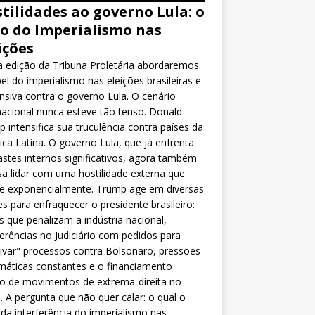
tilidades ao governo Lula: o
o do Imperialismo nas
ições
 edição da Tribuna Proletária abordaremos:
el do imperialismo nas eleições brasileiras e
nsiva contra o governo Lula. O cenário
nacional nunca esteve tão tenso. Donald
 intensifica sua truculência contra países da
ca Latina. O governo Lula, que já enfrenta
stes internos significativos, agora também
sa lidar com uma hostilidade externa que
ce exponencialmente. Trump age em diversas
es para enfraquecer o presidente brasileiro:
as que penalizam a indústria nacional,
ferências no Judiciário com pedidos para
ivar" processos contra Bolsonaro, pressões
máticas constantes e o financiamento
o de movimentos de extrema-direita no
l. A pergunta que não quer calar: o qual o
da interferência do imperialismo nas