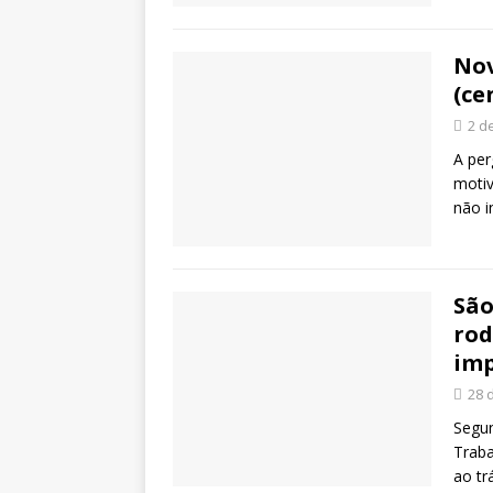
Nov
(ce
2 d
A per
motiv
não i
São
rod
im
28 
Segun
Trab
ao tr