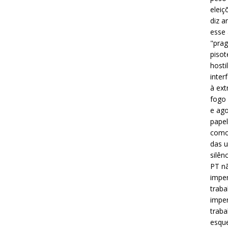
eleiç
diz a
esse
"prag
pisot
hosti
inter
à ext
fogo 
e ago
papel
como 
das u
silên
PT nã
imper
traba
imper
traba
esque