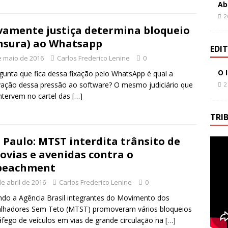
Ab
2
amente justiça determina bloqueio
nsura) ao Whatsapp
EDI
e maio de 2016
Carlos Frederico Lenine
0
O 
gunta que fica dessa fixação pelo WhatsApp é qual a
ação dessa pressão ao software? O mesmo judiciário que
2
ntervem no cartel das
[…]
TRI
 Paulo: MTST interdita trânsito de
ovias e avenidas contra o
peachment
de abril de 2016
Carlos Frederico Lenine
0
do a Agência Brasil integrantes do Movimento dos
alhadores Sem Teto (MTST) promoveram vários bloqueios
áfego de veículos em vias de grande circulação na
[…]