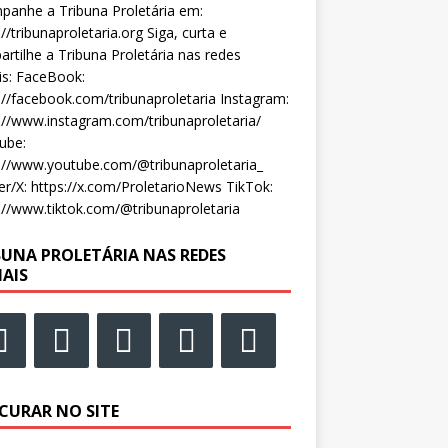
anhe a Tribuna Proletária em:
://tribunaproletaria.org Siga, curta e
rtilhe a Tribuna Proletária nas redes
is: FaceBook:
://facebook.com/tribunaproletaria Instagram:
://www.instagram.com/tribunaproletaria/
ube:
://www.youtube.com/@tribunaproletaria_
er/X: https://x.com/ProletarioNews TikTok:
://www.tiktok.com/@tribunaproletaria
BUNA PROLETÁRIA NAS REDES
IAIS
CURAR NO SITE