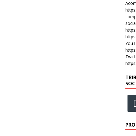
Acomp
https
compa
socia
https
https
YouT
https
Twitt
https
TRI
SOC
PRO