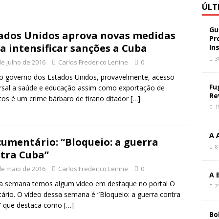
ÚLT
Gu
ados Unidos aprova novas medidas
Pr
a intensificar sanções a Cuba
In
3
de julho de 2016
Carlos Frederico Lenine
0
o governo dos Estados Unidos, provavelmente, acesso
Fu
rsal a saúde e educação assim como exportação de
Re
os é um crime bárbaro de tirano ditador
[…]
1
A 
umentário: “Bloqueio: a guerra
8
tra Cuba”
de maio de 2016
Carlos Frederico Lenine
0
A 
 semana temos algum vídeo em destaque no portal O
2
tário. O vídeo dessa semana é “Bloqueio: a guerra contra
” que destaca como
[…]
Bo