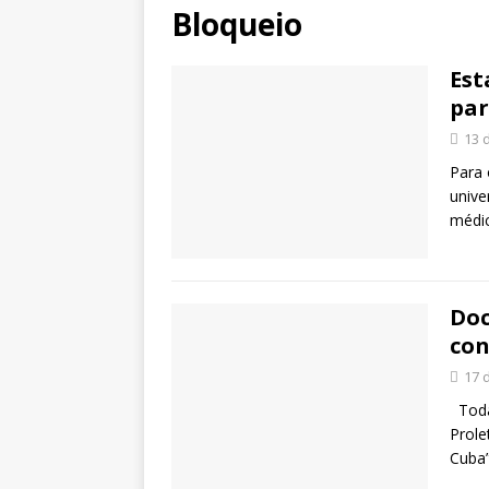
Bloqueio
Est
par
13 
Para 
unive
médic
Doc
con
17 
Toda
Prole
Cuba