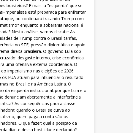
ões brasileiras? E mais: a "esquerda" que se
nti-imperialista está preparada para enfrentar
 ataque, ou continuará tratando Trump com
matismo" enquanto a soberania nacional é
eada? Nesta análise, vamos discutir: As
lidades de Trump contra o Brasil: tarifas,
ferência no STF, pressão diplomática e apoio
rema-direita brasileira. O governo Lula sob
cruzado: desgaste interno, crise econômica
ra uma ofensiva externa coordenada. O
 do imperialismo nas eleições de 2026:
os EUA atuam para influenciar o resultado
rnas no Brasil e na América Latina. O
cio da esquerda institucional: por que Lula e o
o denunciam abertamente a interferência
ialista? As consequências para a classe
lhadora: quando o Brasil se curva ao
ialismo, quem paga a conta são os
lhadores. O que fazer: qual a posição da
rda diante dessa hostilidade declarada?