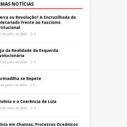
IMAS NOTÍCIAS
erra ou Revolução? A Encruzilhada do
oletariado Frente ao Fascismo
stitucional
0 de julho de 2026
0
ga da Realidade da Esquerda
volucionária
9 de julho de 2026
0
Armadilha se Repete
 de junho de 2026
0
Bolívia e a Coerência de Lula
7 de maio de 2026
0
lívia em Chamas: Protestos Oceânicos