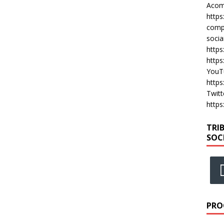
Acomp
https
compa
socia
https
https
YouT
https
Twitt
https
TRI
SOC
PRO