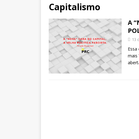
Capitalismo
A “
POL
13 
Essa 
mais 
abert