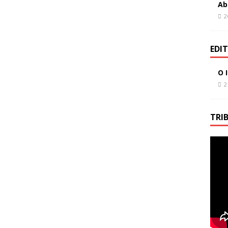
Ab
2
EDI
O 
2
TRI