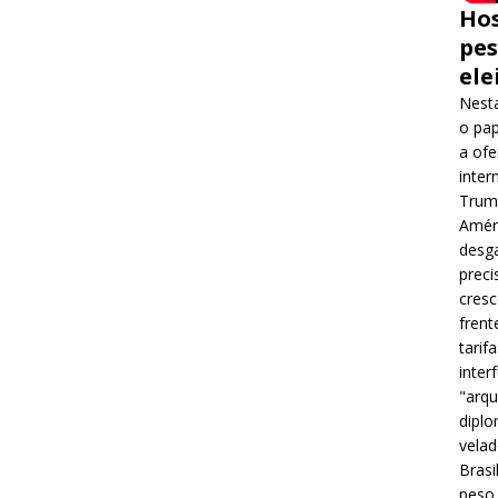
Hos
pes
ele
Nesta
o pap
a ofe
inter
Trump
Améri
desga
preci
cres
frent
tarif
inter
"arqu
diplo
velad
Brasi
peso 