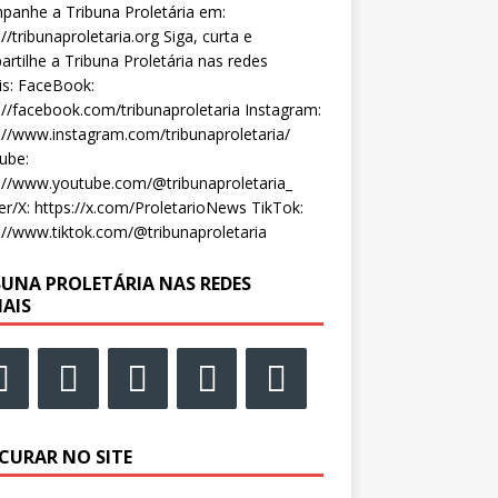
anhe a Tribuna Proletária em:
://tribunaproletaria.org Siga, curta e
rtilhe a Tribuna Proletária nas redes
is: FaceBook:
://facebook.com/tribunaproletaria Instagram:
://www.instagram.com/tribunaproletaria/
ube:
://www.youtube.com/@tribunaproletaria_
er/X: https://x.com/ProletarioNews TikTok:
://www.tiktok.com/@tribunaproletaria
BUNA PROLETÁRIA NAS REDES
IAIS
CURAR NO SITE