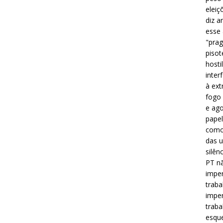
eleiç
diz a
esse
"prag
pisot
hosti
inter
à ext
fogo 
e ago
papel
como 
das u
silên
PT nã
imper
traba
imper
traba
esque