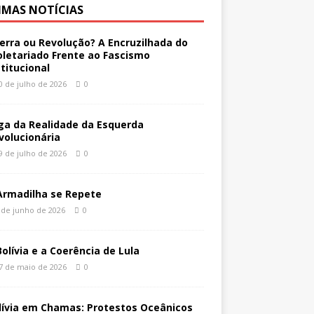
IMAS NOTÍCIAS
erra ou Revolução? A Encruzilhada do
oletariado Frente ao Fascismo
stitucional
0 de julho de 2026
0
ga da Realidade da Esquerda
volucionária
9 de julho de 2026
0
Armadilha se Repete
 de junho de 2026
0
Bolívia e a Coerência de Lula
7 de maio de 2026
0
lívia em Chamas: Protestos Oceânicos