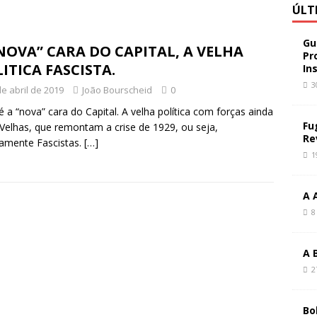
ÚLT
Gu
NOVA” CARA DO CAPITAL, A VELHA
Pr
ITICA FASCISTA.
In
3
de abril de 2019
João Bourscheid
0
é a “nova” cara do Capital. A velha política com forças ainda
Fu
Velhas, que remontam a crise de 1929, ou seja,
Re
amente Fascistas.
[…]
1
A 
8
A 
2
Bo