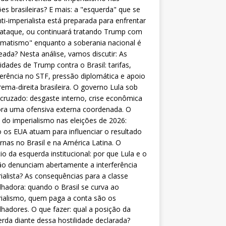
ões brasileiras? E mais: a "esquerda" que se
nti-imperialista está preparada para enfrentar
 ataque, ou continuará tratando Trump com
matismo" enquanto a soberania nacional é
eada? Nesta análise, vamos discutir: As
lidades de Trump contra o Brasil: tarifas,
ferência no STF, pressão diplomática e apoio
rema-direita brasileira. O governo Lula sob
cruzado: desgaste interno, crise econômica
ra uma ofensiva externa coordenada. O
 do imperialismo nas eleições de 2026:
os EUA atuam para influenciar o resultado
rnas no Brasil e na América Latina. O
cio da esquerda institucional: por que Lula e o
o denunciam abertamente a interferência
ialista? As consequências para a classe
lhadora: quando o Brasil se curva ao
ialismo, quem paga a conta são os
lhadores. O que fazer: qual a posição da
rda diante dessa hostilidade declarada?