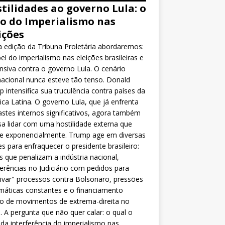
tilidades ao governo Lula: o
o do Imperialismo nas
ições
 edição da Tribuna Proletária abordaremos:
el do imperialismo nas eleições brasileiras e
nsiva contra o governo Lula. O cenário
nacional nunca esteve tão tenso. Donald
 intensifica sua truculência contra países da
ca Latina. O governo Lula, que já enfrenta
stes internos significativos, agora também
sa lidar com uma hostilidade externa que
ce exponencialmente. Trump age em diversas
es para enfraquecer o presidente brasileiro:
as que penalizam a indústria nacional,
ferências no Judiciário com pedidos para
ivar" processos contra Bolsonaro, pressões
máticas constantes e o financiamento
o de movimentos de extrema-direita no
l. A pergunta que não quer calar: o qual o
da interferência do imperialismo nas