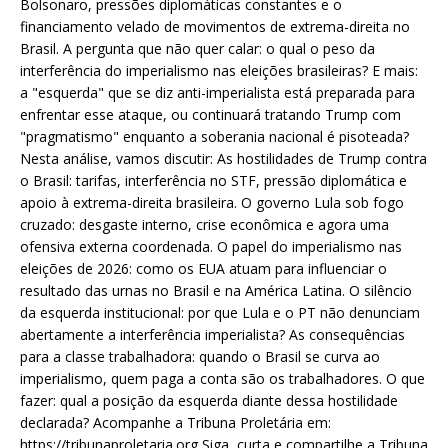
Bolsonaro, pressões diplomáticas constantes e o
financiamento velado de movimentos de extrema-direita no
Brasil. A pergunta que não quer calar: o qual o peso da
interferência do imperialismo nas eleições brasileiras? E mais:
a "esquerda" que se diz anti-imperialista está preparada para
enfrentar esse ataque, ou continuará tratando Trump com
"pragmatismo" enquanto a soberania nacional é pisoteada?
Nesta análise, vamos discutir: As hostilidades de Trump contra
o Brasil: tarifas, interferência no STF, pressão diplomática e
apoio à extrema-direita brasileira. O governo Lula sob fogo
cruzado: desgaste interno, crise econômica e agora uma
ofensiva externa coordenada. O papel do imperialismo nas
eleições de 2026: como os EUA atuam para influenciar o
resultado das urnas no Brasil e na América Latina. O silêncio
da esquerda institucional: por que Lula e o PT não denunciam
abertamente a interferência imperialista? As consequências
para a classe trabalhadora: quando o Brasil se curva ao
imperialismo, quem paga a conta são os trabalhadores. O que
fazer: qual a posição da esquerda diante dessa hostilidade
declarada? Acompanhe a Tribuna Proletária em:
https://tribunaproletaria.org Siga, curta e compartilhe a Tribuna