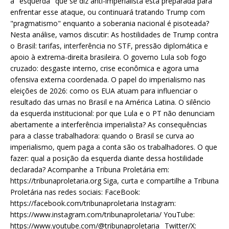
a "esquerda" que se diz anti-imperialista está preparada para
enfrentar esse ataque, ou continuará tratando Trump com
"pragmatismo" enquanto a soberania nacional é pisoteada?
Nesta análise, vamos discutir: As hostilidades de Trump contra
o Brasil: tarifas, interferência no STF, pressão diplomática e
apoio à extrema-direita brasileira. O governo Lula sob fogo
cruzado: desgaste interno, crise econômica e agora uma
ofensiva externa coordenada. O papel do imperialismo nas
eleições de 2026: como os EUA atuam para influenciar o
resultado das urnas no Brasil e na América Latina. O silêncio
da esquerda institucional: por que Lula e o PT não denunciam
abertamente a interferência imperialista? As consequências
para a classe trabalhadora: quando o Brasil se curva ao
imperialismo, quem paga a conta são os trabalhadores. O que
fazer: qual a posição da esquerda diante dessa hostilidade
declarada? Acompanhe a Tribuna Proletária em:
https://tribunaproletaria.org Siga, curta e compartilhe a Tribuna
Proletária nas redes sociais: FaceBook:
https://facebook.com/tribunaproletaria Instagram:
https://www.instagram.com/tribunaproletaria/ YouTube:
https://www.youtube.com/@tribunaproletaria_ Twitter/X: