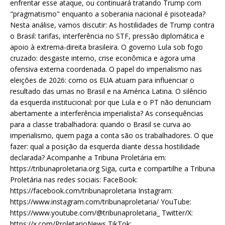
enfrentar esse ataque, ou continuará tratando Trump com
"pragmatismo" enquanto a soberania nacional é pisoteada?
Nesta análise, vamos discutir: As hostilidades de Trump contra
o Brasil: tarifas, interferência no STF, pressão diplomática e
apoio à extrema-direita brasileira. O governo Lula sob fogo
cruzado: desgaste interno, crise econômica e agora uma
ofensiva externa coordenada. O papel do imperialismo nas
eleições de 2026: como os EUA atuam para influenciar o
resultado das urnas no Brasil e na América Latina. O silêncio
da esquerda institucional: por que Lula e o PT não denunciam
abertamente a interferência imperialista? As consequências
para a classe trabalhadora: quando o Brasil se curva ao
imperialismo, quem paga a conta são os trabalhadores. O que
fazer: qual a posição da esquerda diante dessa hostilidade
declarada? Acompanhe a Tribuna Proletária em:
https://tribunaproletaria.org Siga, curta e compartilhe a Tribuna
Proletária nas redes sociais: FaceBook:
https://facebook.com/tribunaproletaria Instagram:
https://www.instagram.com/tribunaproletaria/ YouTube:
https://www.youtube.com/@tribunaproletaria_ Twitter/X:
https://x.com/ProletarioNews TikTok: