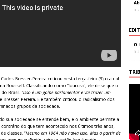
Ab
2
EDI
O 
2
TRI
rlos Bresser-Pereira criticou nesta terça-feira (3) o atual
 Rousseff. Classificando como “loucura”, ele disse que o
 do Brasil.
“Isso é um golpe parlamentar e vai trazer um
se Bresser-Pereira. Ele também criticou o radicalismo dos
rminados grupos da sociedade.
do sua sociedade se entende bem, e o ambiente permite a
 contrário do que tem acontecido nos últimos três anos,
de classes. “
Mesmo em 1964 não havia isso. Mas a partir de
rge uma nova direita, raivosa, então isso é muito