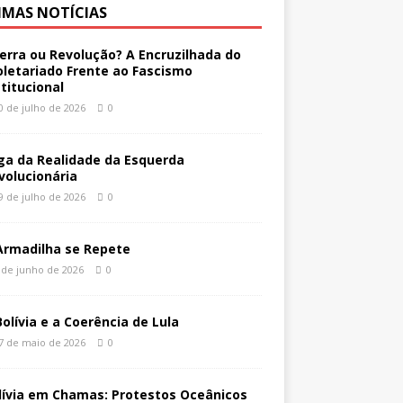
IMAS NOTÍCIAS
erra ou Revolução? A Encruzilhada do
oletariado Frente ao Fascismo
stitucional
0 de julho de 2026
0
ga da Realidade da Esquerda
volucionária
9 de julho de 2026
0
Armadilha se Repete
 de junho de 2026
0
Bolívia e a Coerência de Lula
7 de maio de 2026
0
lívia em Chamas: Protestos Oceânicos