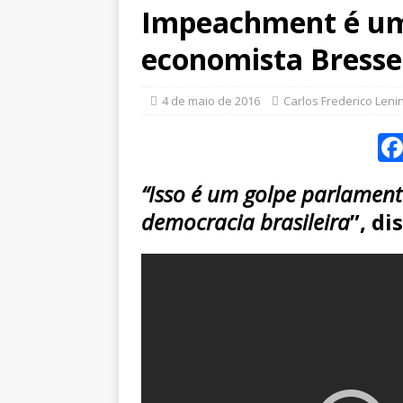
Impeachment é um 
economista Bresse
4 de maio de 2016
Carlos Frederico Leni
“Isso é um golpe parlament
democracia brasileira
”, di