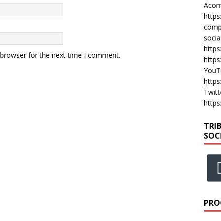
Acomp
https
compa
socia
https
 browser for the next time I comment.
https
YouT
https
Twitt
https
TRI
SOC
PRO