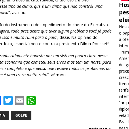
Hos
sse tipo de clima, que é um clima que não constrói uma
pes
volva
”, avaliou.
ele
ção do instrumento de impedimento do chefe do Executivo.
Nesta
Agora, todo presidente que tiver algum problema você já pode
o pap
 isso é muito ruim para o país
”, disse. Na opinião do
a ofe
r feita, especialmente contra a presidenta Dilma Rousseff.
inter
Trump
conhecidamente honesta por um sistema pouco claro nesse
Améri
na economia que cometeu seus erros mas tem um norte, para
desga
ico completo e que pensa que resolve todos os problemas do
preci
que é uma troca muito ruim
”, afirmou.
cres
frent
tarif
inter
F
T
E
W
"arqu
a
w
m
h
diplo
velad
c
it
ai
at
IA
GOLPE
Brasi
e
te
l
s
peso 