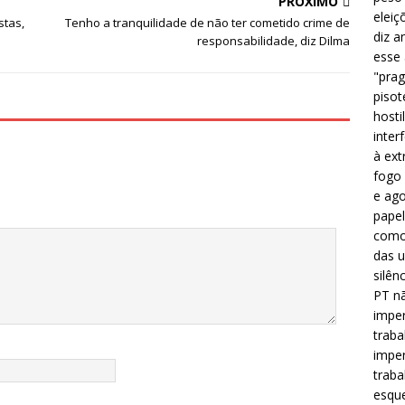
PRÓXIMO
b
r
A
eleiç
stas,
Tenho a tranquilidade de não ter cometido crime de
diz a
responsabilidade, diz Dilma
o
p
esse
o
p
"prag
pisot
k
hosti
inter
à ext
fogo 
e ago
papel
como 
das u
silên
PT nã
imper
traba
imper
traba
esque