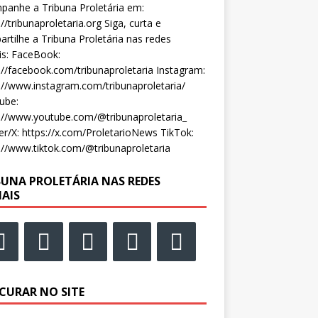
anhe a Tribuna Proletária em:
://tribunaproletaria.org Siga, curta e
rtilhe a Tribuna Proletária nas redes
is: FaceBook:
://facebook.com/tribunaproletaria Instagram:
://www.instagram.com/tribunaproletaria/
ube:
://www.youtube.com/@tribunaproletaria_
er/X: https://x.com/ProletarioNews TikTok:
://www.tiktok.com/@tribunaproletaria
BUNA PROLETÁRIA NAS REDES
IAIS
CURAR NO SITE