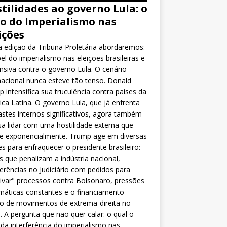
tilidades ao governo Lula: o
o do Imperialismo nas
ições
 edição da Tribuna Proletária abordaremos:
el do imperialismo nas eleições brasileiras e
nsiva contra o governo Lula. O cenário
nacional nunca esteve tão tenso. Donald
 intensifica sua truculência contra países da
ca Latina. O governo Lula, que já enfrenta
stes internos significativos, agora também
sa lidar com uma hostilidade externa que
ce exponencialmente. Trump age em diversas
es para enfraquecer o presidente brasileiro:
as que penalizam a indústria nacional,
ferências no Judiciário com pedidos para
ivar" processos contra Bolsonaro, pressões
máticas constantes e o financiamento
o de movimentos de extrema-direita no
l. A pergunta que não quer calar: o qual o
da interferência do imperialismo nas