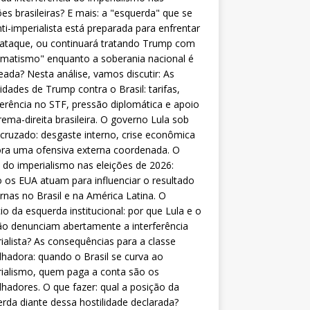
ões brasileiras? E mais: a "esquerda" que se
nti-imperialista está preparada para enfrentar
 ataque, ou continuará tratando Trump com
matismo" enquanto a soberania nacional é
eada? Nesta análise, vamos discutir: As
lidades de Trump contra o Brasil: tarifas,
ferência no STF, pressão diplomática e apoio
rema-direita brasileira. O governo Lula sob
cruzado: desgaste interno, crise econômica
ra uma ofensiva externa coordenada. O
 do imperialismo nas eleições de 2026:
os EUA atuam para influenciar o resultado
rnas no Brasil e na América Latina. O
cio da esquerda institucional: por que Lula e o
o denunciam abertamente a interferência
ialista? As consequências para a classe
lhadora: quando o Brasil se curva ao
ialismo, quem paga a conta são os
lhadores. O que fazer: qual a posição da
rda diante dessa hostilidade declarada?