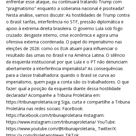
enfrentar esse ataque, ou continuará tratando Trump com
"pragmatismo" enquanto a soberania nacional é pisoteada?
Nesta análise, vamos discutir: As hostilidades de Trump contra
o Brasil: tarifas, interferência no STF, pressão diplomática e
apoio à extrema-direita brasileira. O governo Lula sob fogo
cruzado: desgaste interno, crise econômica e agora uma
ofensiva externa coordenada. O papel do imperialismo nas
eleições de 2026: como os EUA atuam para influenciar o
resultado das urnas no Brasil e na América Latina. O silêncio
da esquerda institucional: por que Lula e o PT não denunciam
abertamente a interferência imperialista? As consequências
para a classe trabalhadora: quando o Brasil se curva ao
imperialismo, quem paga a conta são os trabalhadores. O que
fazer: qual a posição da esquerda diante dessa hostilidade
declarada? Acompanhe a Tribuna Proletária em:
https://tribunaproletaria.org Siga, curta e compartilhe a Tribuna
Proletária nas redes sociais: FaceBook:
https://facebook.com/tribunaproletaria Instagram:
https://www.instagram.com/tribunaproletaria/ YouTube:
https://www.youtube.com/@tribunaproletaria_ Twitter/X:
https://x.com/ProletarioNews TikTok: