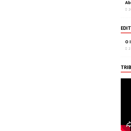
Ab
2
EDI
O 
2
TRI