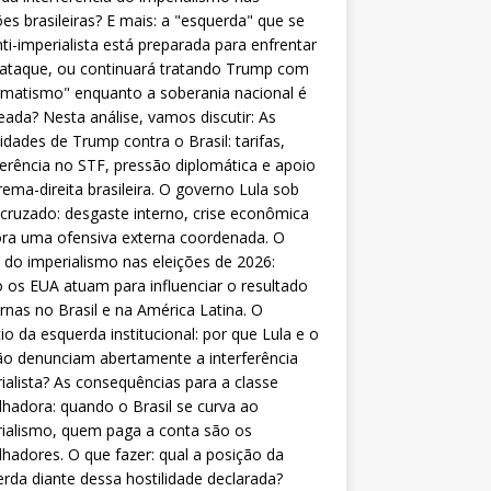
ões brasileiras? E mais: a "esquerda" que se
nti-imperialista está preparada para enfrentar
 ataque, ou continuará tratando Trump com
matismo" enquanto a soberania nacional é
eada? Nesta análise, vamos discutir: As
lidades de Trump contra o Brasil: tarifas,
ferência no STF, pressão diplomática e apoio
rema-direita brasileira. O governo Lula sob
cruzado: desgaste interno, crise econômica
ra uma ofensiva externa coordenada. O
 do imperialismo nas eleições de 2026:
os EUA atuam para influenciar o resultado
rnas no Brasil e na América Latina. O
cio da esquerda institucional: por que Lula e o
o denunciam abertamente a interferência
ialista? As consequências para a classe
lhadora: quando o Brasil se curva ao
ialismo, quem paga a conta são os
lhadores. O que fazer: qual a posição da
rda diante dessa hostilidade declarada?