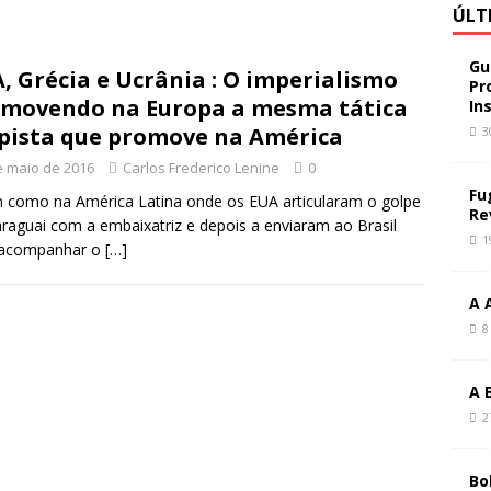
ÚLT
Gu
, Grécia e Ucrânia : O imperialismo
Pr
movendo na Europa a mesma tática
In
pista que promove na América
3
e maio de 2016
Carlos Frederico Lenine
0
Fu
 como na América Latina onde os EUA articularam o golpe
Re
raguai com a embaixatriz e depois a enviaram ao Brasil
1
 acompanhar o
[…]
A 
8
A 
2
Bo