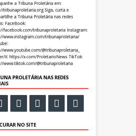
anhe a Tribuna Proletária em:
://tribunaproletaria.org Siga, curta e
rtilhe a Tribuna Proletária nas redes
is: FaceBook:
://facebook.com/tribunaproletaria Instagram:
://www.instagram.com/tribunaproletaria/
ube:
://www.youtube.com/@tribunaproletaria_
er/X: https://x.com/ProletarioNews TikTok:
://www.tiktok.com/@tribunaproletaria
BUNA PROLETÁRIA NAS REDES
IAIS
CURAR NO SITE