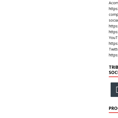
Acomp
https
compa
socia
https
https
YouT
https
Twitt
https
TRI
SOC
PRO