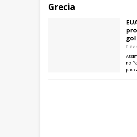
Grecia
EUA
pro
gol
8 d
Assim
no Pa
para