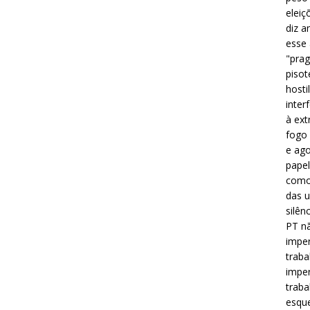
eleiç
diz a
esse
"prag
pisot
hosti
inter
à ext
fogo 
e ago
papel
como 
das u
silên
PT nã
imper
traba
imper
traba
esque