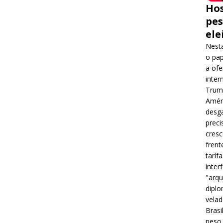
Hos
pes
ele
Nesta
o pap
a ofe
inter
Trump
Améri
desga
preci
cres
frent
tarif
inter
"arqu
diplo
velad
Brasi
peso 