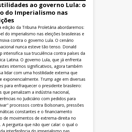
tilidades ao governo Lula: o
o do Imperialismo nas
ições
 edição da Tribuna Proletária abordaremos:
el do imperialismo nas eleições brasileiras e
nsiva contra o governo Lula. O cenário
nacional nunca esteve tão tenso. Donald
 intensifica sua truculência contra países da
ca Latina. O governo Lula, que já enfrenta
stes internos significativos, agora também
sa lidar com uma hostilidade externa que
ce exponencialmente. Trump age em diversas
es para enfraquecer o presidente brasileiro:
as que penalizam a indústria nacional,
ferências no Judiciário com pedidos para
ivar" processos contra Bolsonaro, pressões
máticas constantes e o financiamento
o de movimentos de extrema-direita no
l. A pergunta que não quer calar: o qual o
da interferência do imperialismo nas