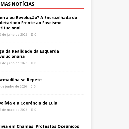
IMAS NOTÍCIAS
erra ou Revolução? A Encruzilhada do
oletariado Frente ao Fascismo
stitucional
0 de julho de 2026
0
ga da Realidade da Esquerda
volucionária
9 de julho de 2026
0
Armadilha se Repete
 de junho de 2026
0
Bolívia e a Coerência de Lula
7 de maio de 2026
0
lívia em Chamas: Protestos Oceânicos