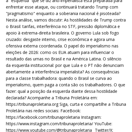
a "esquerda" que se diz anti-imperialista está preparada para
enfrentar esse ataque, ou continuará tratando Trump com
"pragmatismo" enquanto a soberania nacional é pisoteada?
Nesta análise, vamos discutir: As hostilidades de Trump contra
o Brasil: tarifas, interferência no STF, pressão diplomática e
apoio à extrema-direita brasileira. O governo Lula sob fogo
cruzado: desgaste interno, crise econômica e agora uma
ofensiva externa coordenada. O papel do imperialismo nas
eleições de 2026: como os EUA atuam para influenciar o
resultado das urnas no Brasil e na América Latina. O silêncio
da esquerda institucional: por que Lula e o PT não denunciam
abertamente a interferência imperialista? As consequências
para a classe trabalhadora: quando o Brasil se curva ao
imperialismo, quem paga a conta são os trabalhadores. O que
fazer: qual a posição da esquerda diante dessa hostilidade
declarada? Acompanhe a Tribuna Proletária em:
https://tribunaproletaria.org Siga, curta e compartilhe a Tribuna
Proletária nas redes sociais: FaceBook:
https://facebook.com/tribunaproletaria Instagram:
https://www.instagram.com/tribunaproletaria/ YouTube:
https://www.youtube.com/@tribunaproletaria_ Twitter/X: