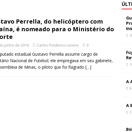
ÚLT
Gu
tavo Perrella, do helicóptero com
Pr
aína, é nomeado para o Ministério do
In
orte
3
de junho de 2016
Carlos Frederico Lenine
0
Fu
putado estadual Gustavo Perrella assume cargo de
Re
tário Nacional de Futebol; ele empregava em seu gabinete,
1
sembleia de Minas, o piloto que foi flagrado
[…]
A 
8
A 
2
Bo