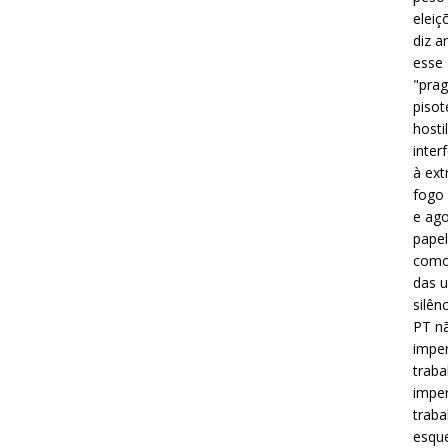
eleiç
diz a
esse
"prag
pisot
hosti
inter
à ext
fogo 
e ago
papel
como 
das u
silên
PT nã
imper
traba
imper
traba
esque