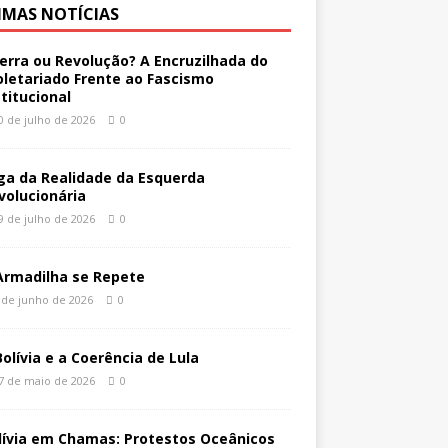
IMAS NOTÍCIAS
erra ou Revolução? A Encruzilhada do
oletariado Frente ao Fascismo
stitucional
0 de julho de 2026
0
ga da Realidade da Esquerda
volucionária
9 de julho de 2026
0
Armadilha se Repete
 de junho de 2026
0
Bolívia e a Coerência de Lula
7 de maio de 2026
0
lívia em Chamas: Protestos Oceânicos