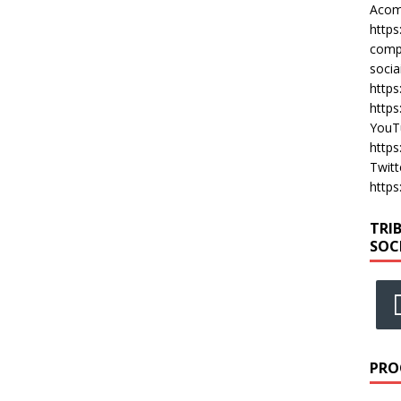
Acomp
https
compa
socia
https
https
YouT
https
Twitt
https
TRI
SOC
PRO