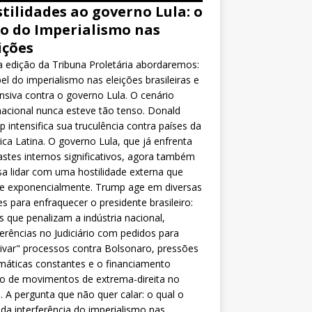
tilidades ao governo Lula: o
o do Imperialismo nas
ições
 edição da Tribuna Proletária abordaremos:
el do imperialismo nas eleições brasileiras e
nsiva contra o governo Lula. O cenário
nacional nunca esteve tão tenso. Donald
 intensifica sua truculência contra países da
ca Latina. O governo Lula, que já enfrenta
stes internos significativos, agora também
sa lidar com uma hostilidade externa que
ce exponencialmente. Trump age em diversas
es para enfraquecer o presidente brasileiro:
as que penalizam a indústria nacional,
ferências no Judiciário com pedidos para
ivar" processos contra Bolsonaro, pressões
máticas constantes e o financiamento
o de movimentos de extrema-direita no
l. A pergunta que não quer calar: o qual o
da interferência do imperialismo nas