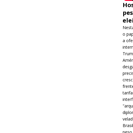
Hos
pes
ele
Nesta
o pap
a ofe
inter
Trump
Améri
desga
preci
cres
frent
tarif
inter
"arqu
diplo
velad
Brasi
peso 