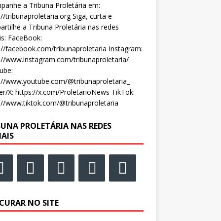
anhe a Tribuna Proletária em:
://tribunaproletaria.org Siga, curta e
rtilhe a Tribuna Proletária nas redes
is: FaceBook:
://facebook.com/tribunaproletaria Instagram:
://www.instagram.com/tribunaproletaria/
ube:
://www.youtube.com/@tribunaproletaria_
er/X: https://x.com/ProletarioNews TikTok:
://www.tiktok.com/@tribunaproletaria
BUNA PROLETÁRIA NAS REDES
IAIS
CURAR NO SITE