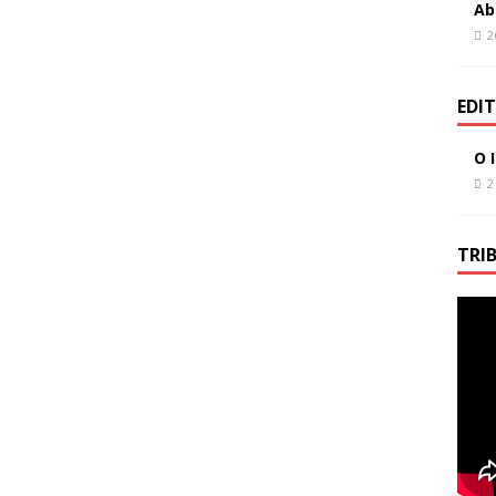
Ab
2
EDI
O 
2
TRI