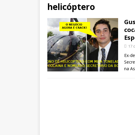
helicóptero
Gus
coc
Esp
17 
Ex-de
Secre
na As