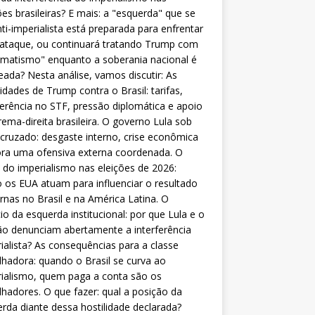
ões brasileiras? E mais: a "esquerda" que se
nti-imperialista está preparada para enfrentar
 ataque, ou continuará tratando Trump com
matismo" enquanto a soberania nacional é
eada? Nesta análise, vamos discutir: As
lidades de Trump contra o Brasil: tarifas,
ferência no STF, pressão diplomática e apoio
rema-direita brasileira. O governo Lula sob
cruzado: desgaste interno, crise econômica
ra uma ofensiva externa coordenada. O
 do imperialismo nas eleições de 2026:
os EUA atuam para influenciar o resultado
rnas no Brasil e na América Latina. O
cio da esquerda institucional: por que Lula e o
o denunciam abertamente a interferência
ialista? As consequências para a classe
lhadora: quando o Brasil se curva ao
ialismo, quem paga a conta são os
lhadores. O que fazer: qual a posição da
rda diante dessa hostilidade declarada?