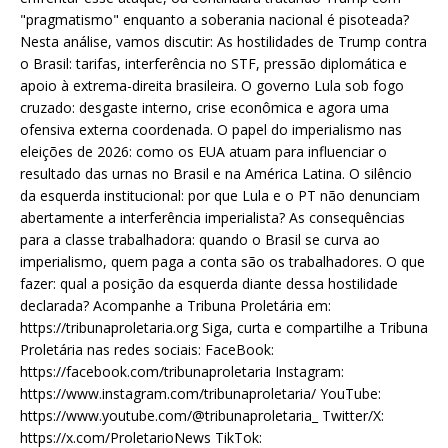
"pragmatismo" enquanto a soberania nacional é pisoteada?
Nesta análise, vamos discutir: As hostilidades de Trump contra
o Brasil: tarifas, interferência no STF, pressão diplomática e
apoio à extrema-direita brasileira. O governo Lula sob fogo
cruzado: desgaste interno, crise econômica e agora uma
ofensiva externa coordenada. O papel do imperialismo nas
eleições de 2026: como os EUA atuam para influenciar o
resultado das urnas no Brasil e na América Latina. O silêncio
da esquerda institucional: por que Lula e o PT não denunciam
abertamente a interferência imperialista? As consequências
para a classe trabalhadora: quando o Brasil se curva ao
imperialismo, quem paga a conta são os trabalhadores. O que
fazer: qual a posição da esquerda diante dessa hostilidade
declarada? Acompanhe a Tribuna Proletária em:
https://tribunaproletaria.org Siga, curta e compartilhe a Tribuna
Proletária nas redes sociais: FaceBook:
https://facebook.com/tribunaproletaria Instagram:
https://www.instagram.com/tribunaproletaria/ YouTube:
https://www.youtube.com/@tribunaproletaria_ Twitter/X:
https://x.com/ProletarioNews TikTok: