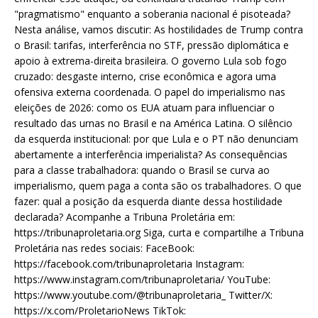
"pragmatismo" enquanto a soberania nacional é pisoteada?
Nesta análise, vamos discutir: As hostilidades de Trump contra
o Brasil: tarifas, interferência no STF, pressão diplomática e
apoio à extrema-direita brasileira. O governo Lula sob fogo
cruzado: desgaste interno, crise econômica e agora uma
ofensiva externa coordenada. O papel do imperialismo nas
eleições de 2026: como os EUA atuam para influenciar o
resultado das urnas no Brasil e na América Latina. O silêncio
da esquerda institucional: por que Lula e o PT não denunciam
abertamente a interferência imperialista? As consequências
para a classe trabalhadora: quando o Brasil se curva ao
imperialismo, quem paga a conta são os trabalhadores. O que
fazer: qual a posição da esquerda diante dessa hostilidade
declarada? Acompanhe a Tribuna Proletária em:
https://tribunaproletaria.org Siga, curta e compartilhe a Tribuna
Proletária nas redes sociais: FaceBook:
https://facebook.com/tribunaproletaria Instagram:
https://www.instagram.com/tribunaproletaria/ YouTube:
https://www.youtube.com/@tribunaproletaria_ Twitter/X:
https://x.com/ProletarioNews TikTok: