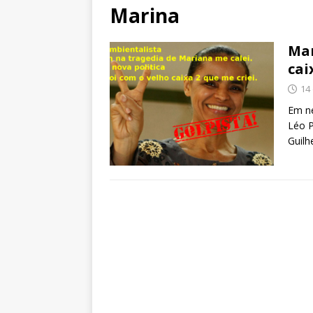
Marina
Mar
cai
14
Em ne
Léo P
Guilh