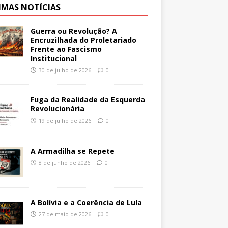
IMAS NOTÍCIAS
Guerra ou Revolução? A
Encruzilhada do Proletariado
Frente ao Fascismo
Institucional
30 de julho de 2026
0
Fuga da Realidade da Esquerda
Revolucionária
19 de julho de 2026
0
A Armadilha se Repete
8 de junho de 2026
0
A Bolívia e a Coerência de Lula
27 de maio de 2026
0