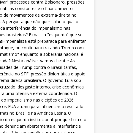
ivar" processos contra Bolsonaro, pressões
máticas constantes e o financiamento
o de movimentos de extrema-direita no
l. A pergunta que não quer calar: o qual o
da interferência do imperialismo nas
ões brasileiras? E mais: a "esquerda" que se
nti-imperialista está preparada para enfrentar
 ataque, ou continuará tratando Trump com
matismo" enquanto a soberania nacional é
eada? Nesta análise, vamos discutir: As
lidades de Trump contra o Brasil: tarifas,
ferência no STF, pressão diplomática e apoio
rema-direita brasileira. O governo Lula sob
cruzado: desgaste interno, crise econômica
ra uma ofensiva externa coordenada. O
 do imperialismo nas eleições de 2026:
os EUA atuam para influenciar o resultado
rnas no Brasil e na América Latina. O
cio da esquerda institucional: por que Lula e o
o denunciam abertamente a interferência
ialista? As consequências para a classe