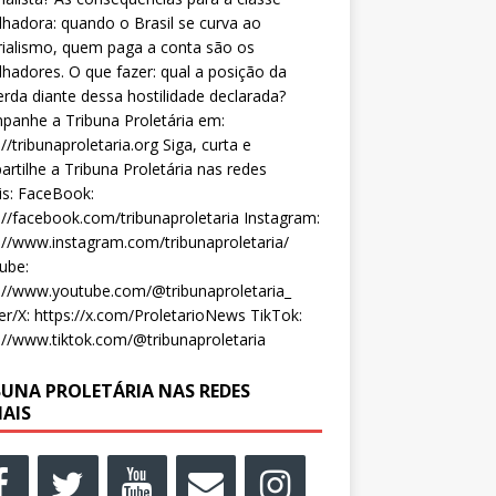
lhadora: quando o Brasil se curva ao
ialismo, quem paga a conta são os
lhadores. O que fazer: qual a posição da
rda diante dessa hostilidade declarada?
anhe a Tribuna Proletária em:
://tribunaproletaria.org Siga, curta e
rtilhe a Tribuna Proletária nas redes
is: FaceBook:
://facebook.com/tribunaproletaria Instagram:
://www.instagram.com/tribunaproletaria/
ube:
://www.youtube.com/@tribunaproletaria_
er/X: https://x.com/ProletarioNews TikTok:
://www.tiktok.com/@tribunaproletaria
BUNA PROLETÁRIA NAS REDES
IAIS