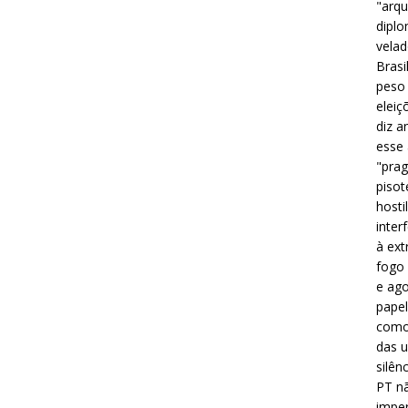
"arqu
diplo
velad
Brasi
peso 
eleiç
diz a
esse
"prag
pisot
hosti
inter
à ext
fogo 
e ago
papel
como 
das u
silên
PT nã
imper