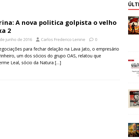
ÚLT
ina: A nova politica golpista o velho
xa 2
 de junho de 2016
Carlos Frederico Lenine
0
gociações para fechar delação na Lava Jato, o empresário
inheiro, um dos sócios do grupo OAS, relatou que
erme Leal, sócio da Natura
[…]