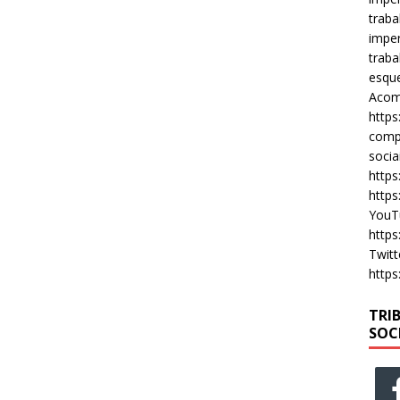
traba
imper
traba
esque
Acomp
https
compa
socia
https
https
YouT
https
Twitt
https
TRI
SOC