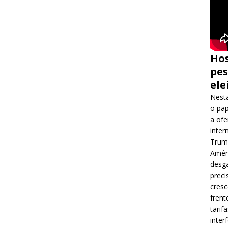
Hos
pes
ele
Nesta
o pap
a ofe
inter
Trump
Améri
desga
preci
cres
frent
tarif
inter