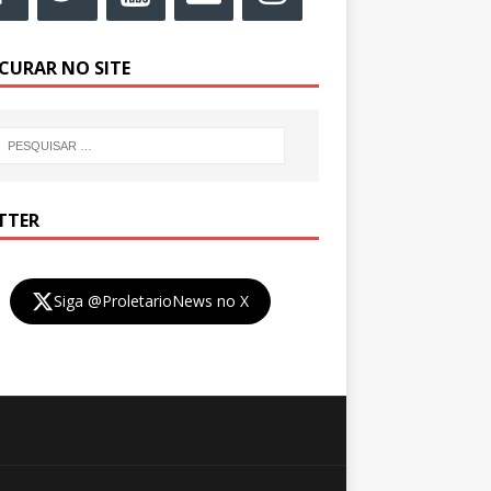
CURAR NO SITE
TTER
Siga @ProletarioNews no X