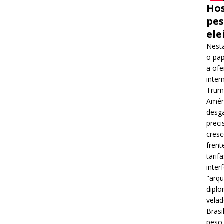
Hos
pes
ele
Nesta
o pap
a ofe
inter
Trump
Améri
desga
preci
cres
frent
tarif
inter
"arqu
diplo
velad
Brasi
peso 