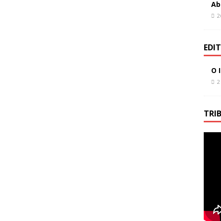
Ab
2
EDI
O 
2
TRI