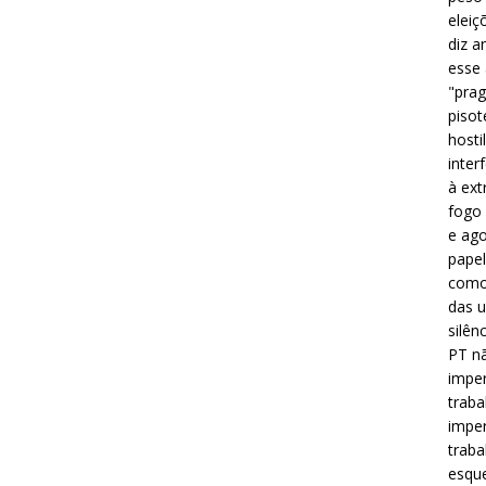
eleiç
diz a
esse
"prag
pisot
hosti
inter
à ext
fogo 
e ago
papel
como 
das u
silên
PT nã
imper
traba
imper
traba
esque