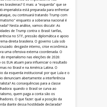
ões brasileiras? E mais: a "esquerda" que se
nti-imperialista está preparada para enfrentar
 ataque, ou continuará tratando Trump com
matismo" enquanto a soberania nacional é
eada? Nesta análise, vamos discutir: As
lidades de Trump contra o Brasil: tarifas,
ferência no STF, pressão diplomática e apoio
rema-direita brasileira. O governo Lula sob
cruzado: desgaste interno, crise econômica
ra uma ofensiva externa coordenada. O
 do imperialismo nas eleições de 2026:
os EUA atuam para influenciar o resultado
rnas no Brasil e na América Latina. O
cio da esquerda institucional: por que Lula e o
o denunciam abertamente a interferência
ialista? As consequências para a classe
lhadora: quando o Brasil se curva ao
ialismo, quem paga a conta são os
lhadores. O que fazer: qual a posição da
rda diante dessa hostilidade declarada?