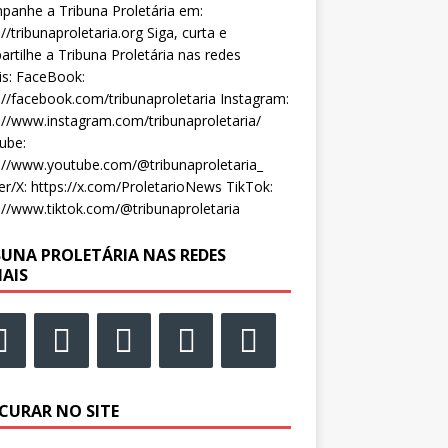
anhe a Tribuna Proletária em:
://tribunaproletaria.org Siga, curta e
rtilhe a Tribuna Proletária nas redes
is: FaceBook:
://facebook.com/tribunaproletaria Instagram:
://www.instagram.com/tribunaproletaria/
ube:
://www.youtube.com/@tribunaproletaria_
er/X: https://x.com/ProletarioNews TikTok:
://www.tiktok.com/@tribunaproletaria
BUNA PROLETÁRIA NAS REDES
IAIS
CURAR NO SITE