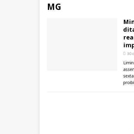
MG
Min
dit
rea
im
30 
Limi
assem
sexta
proib