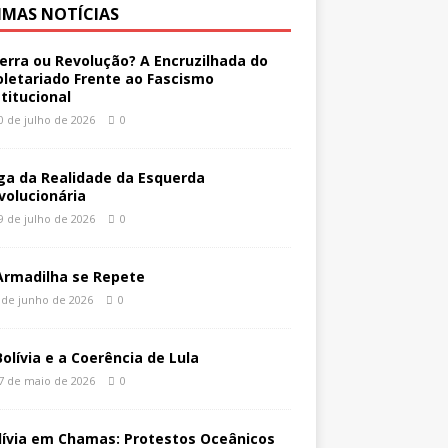
IMAS NOTÍCIAS
erra ou Revolução? A Encruzilhada do
oletariado Frente ao Fascismo
stitucional
0 de julho de 2026
0
ga da Realidade da Esquerda
volucionária
9 de julho de 2026
0
Armadilha se Repete
 de junho de 2026
0
Bolívia e a Coerência de Lula
7 de maio de 2026
0
lívia em Chamas: Protestos Oceânicos