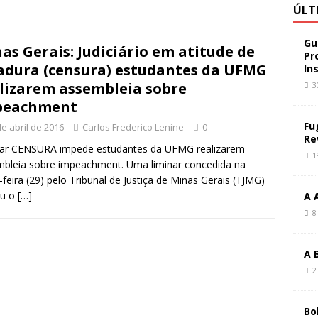
ÚLT
Gu
as Gerais: Judiciário em atitude de
Pr
adura (censura) estudantes da UFMG
In
lizarem assembleia sobre
3
peachment
Fu
de abril de 2016
Carlos Frederico Lenine
0
Re
nar CENSURA impede estudantes da UFMG realizarem
1
bleia sobre impeachment. Uma liminar concedida na
-feira (29) pelo Tribunal de Justiça de Minas Gerais (TJMG)
iu o
[…]
A 
8
A 
2
Bo