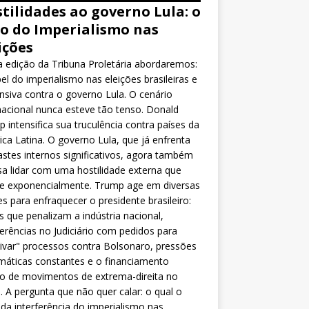
tilidades ao governo Lula: o
o do Imperialismo nas
ições
 edição da Tribuna Proletária abordaremos:
el do imperialismo nas eleições brasileiras e
nsiva contra o governo Lula. O cenário
nacional nunca esteve tão tenso. Donald
 intensifica sua truculência contra países da
ca Latina. O governo Lula, que já enfrenta
stes internos significativos, agora também
sa lidar com uma hostilidade externa que
ce exponencialmente. Trump age em diversas
es para enfraquecer o presidente brasileiro:
as que penalizam a indústria nacional,
ferências no Judiciário com pedidos para
ivar" processos contra Bolsonaro, pressões
máticas constantes e o financiamento
o de movimentos de extrema-direita no
l. A pergunta que não quer calar: o qual o
da interferência do imperialismo nas