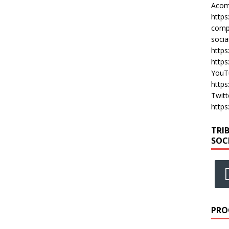
Acomp
https
compa
socia
https
https
YouT
https
Twitt
https
TRI
SOC
PRO