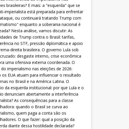
ões brasileiras? E mais: a "esquerda" que se
nti-imperialista está preparada para enfrentar
 ataque, ou continuará tratando Trump com
matismo" enquanto a soberania nacional é
eada? Nesta análise, vamos discutir: As
lidades de Trump contra o Brasil: tarifas,
ferência no STF, pressão diplomática e apoio
rema-direita brasileira. O governo Lula sob
cruzado: desgaste interno, crise econômica
ra uma ofensiva externa coordenada. O
 do imperialismo nas eleições de 2026:
os EUA atuam para influenciar o resultado
rnas no Brasil e na América Latina. O
cio da esquerda institucional: por que Lula e o
o denunciam abertamente a interferência
ialista? As consequências para a classe
lhadora: quando o Brasil se curva ao
ialismo, quem paga a conta são os
lhadores. O que fazer: qual a posição da
rda diante dessa hostilidade declarada?