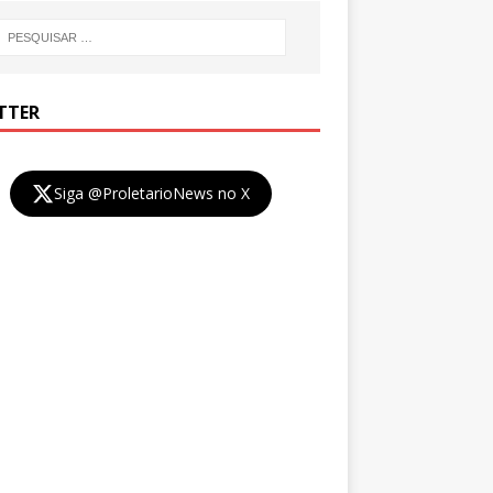
TTER
Siga @ProletarioNews no X