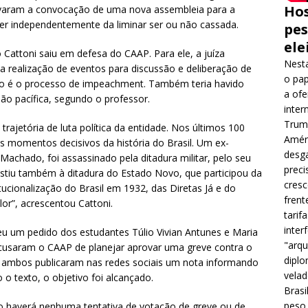
Hos
varam a convocação de uma nova assembleia para a
cer independentemente da liminar ser ou não cassada.
pes
ele
 Cattoni saiu em defesa do CAAP. Para ele, a juíza
Nesta
a realização de eventos para discussão e deliberação de
o pap
mo é o processo de impeachment. Também teria havido
a ofe
ião pacífica, segundo o professor.
inter
Trump
ajetória de luta política da entidade. Nos últimos 100
Améri
 momentos decisivos da história do Brasil. Um ex-
desga
Machado, foi assassinado pela ditadura militar, pelo seu
preci
tiu também à ditadura do Estado Novo, que participou da
cres
cionalização do Brasil em 1932, das Diretas Já e do
frent
or”, acrescentou Cattoni.
tarif
inter
u um pedido dos estudantes Túlio Vivian Antunes e Maria
"arqu
cusaram o CAAP de planejar aprovar uma greve contra o
diplo
ambos publicaram nas redes sociais um nota informando
velad
 o texto, o objetivo foi alcançado.
Brasi
peso 
o haverá nenhuma tentativa de votação de greve ou de