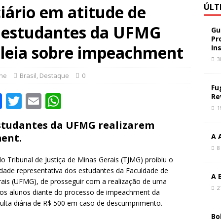
ciário em atitude de
ÚLT
) estudantes da UFMG
Gu
Pr
leia sobre impeachment
In
3
ine
Brasil
,
Destaque
0
Fu
F
T
E
W
Re
1
a
w
m
h
tudantes da UFMG realizarem
c
it
ai
at
ent.
A 
e
te
l
s
8
b
r
A
lo Tribunal de Justiça de Minas Gerais (TJMG) proibiu o
dade representativa dos estudantes da Faculdade de
o
p
A 
rais (UFMG), de prosseguir com a realização de uma
2
o
p
dos alunos diante do processo de impeachment da
multa diária de R$ 500 em caso de descumprimento.
k
Bo