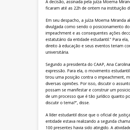
A decisão, assinada pela juíza Moema Miran
ficaram até as 22h de ontem na instituição
Em seu despacho, a juíza Moema Miranda ale
divulgada como sendo o posicionamento dos
impeachment e as consequentes ações deco
estatutário da entidade estudantil.” Para ela
direito à educação e seus eventos teriam c
universitária.
Segundo a presidenta do CAAP, Ana Carolina 
expressão. Para ela, o movimento estudantil
tirou uma posição contra o impeachment, 
diversas opiniões. Por isso, discutir o ass
possam se manifestar e construir um posici
de um processo que é tão jurídico quanto po
discutir o tema?”, disse.
A líder estudantil disse que o oficial de ju
entidade estava realizando a segunda chama
100 presentes havia sido atingido. A ativid