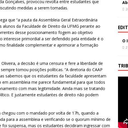
da Gonçalves, provocou revolta entre estudantes que
Ab
 discutindo medidas a serem tomadas.
2
ga que “a pauta da Assembleia Geral Extraordinária
 alunos da Faculdade de Direito da UFMG perante ao
EDI
rrentes desse posicionamento fogem ao objetivo
, o interesse primordial a ser defendido pela entidade é o
O 
omo finalidade complementar e aprimorar a formação
2
Oliveira, a decisão é uma censura e fere a liberdade de
TRI
 sempre tomou posições políticas. “A diretoria do CAAP
mas sabemos que os estudantes da faculdade apresentam
unto em assembleia me parece fundamental para que todos
onamento com mais legitimidade. Ainda mais se tratando
lítico. E justamente estudantes de direito não podem
stiça chegou com o mandado por volta de 17h, quando a
da para a assembleia e verificando se o quorum mínimo de
ade foi suspensa, mas os estudantes decidiram ingressar com