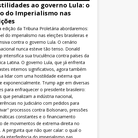
tilidades ao governo Lula: o
o do Imperialismo nas
ições
 edição da Tribuna Proletária abordaremos:
el do imperialismo nas eleições brasileiras e
nsiva contra o governo Lula. O cenário
nacional nunca esteve tão tenso. Donald
 intensifica sua truculência contra países da
ca Latina. O governo Lula, que já enfrenta
stes internos significativos, agora também
sa lidar com uma hostilidade externa que
ce exponencialmente. Trump age em diversas
es para enfraquecer o presidente brasileiro:
as que penalizam a indústria nacional,
ferências no Judiciário com pedidos para
ivar" processos contra Bolsonaro, pressões
máticas constantes e o financiamento
o de movimentos de extrema-direita no
l. A pergunta que não quer calar: o qual o
da interferência do imperialismo nas