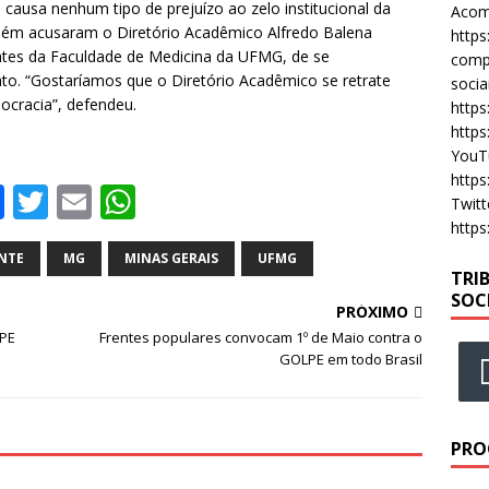
ausa nenhum tipo de prejuízo ao zelo institucional da
Acomp
mbém acusaram o Diretório Acadêmico Alfredo Balena
https
ntes da Faculdade de Medicina da UFMG, de se
compa
 ato. “Gostaríamos que o Diretório Acadêmico se retrate
socia
mocracia”, defendeu.
https
https
YouT
https
F
T
E
W
Twitt
a
w
m
h
https
c
it
ai
at
NTE
MG
MINAS GERAIS
UFMG
TRI
e
te
l
s
SOC
PRÓXIMO
b
r
A
LPE
Frentes populares convocam 1º de Maio contra o
GOLPE em todo Brasil
o
p
o
p
k
PRO