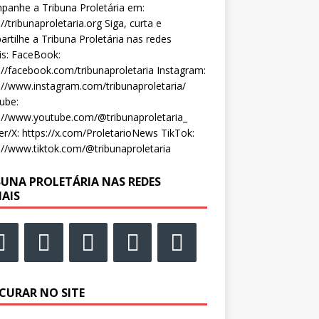
anhe a Tribuna Proletária em:
://tribunaproletaria.org Siga, curta e
rtilhe a Tribuna Proletária nas redes
is: FaceBook:
://facebook.com/tribunaproletaria Instagram:
://www.instagram.com/tribunaproletaria/
ube:
://www.youtube.com/@tribunaproletaria_
er/X: https://x.com/ProletarioNews TikTok:
://www.tiktok.com/@tribunaproletaria
BUNA PROLETÁRIA NAS REDES
IAIS
CURAR NO SITE