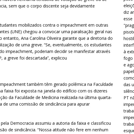
eleiç
cia, sem que o corpo discente seja devidamente
diz a
esse
estudantes mobilizados contra o impeachment em outras
"prag
dantes (UNE) chegou a convocar uma paralisação geral nas
pisot
No entanto, Ana Carolina Oliveira garante que a diretoria do
hosti
zação de uma greve. “Se, eventualmente, os estudantes
inter
do impeachment, poderiam decidir se manifestar através
à ext
 a greve foi descartada”, explicou
fogo 
e ago
papel
como 
 impeachment também têm gerado polêmica na Faculdade
das u
 faixa foi exposta na janela do edifício com os dizeres
silên
ção da Faculdade de Medicina realizada na última quarta-
PT nã
ra de uma comissão de sindicância para apurar
imper
traba
imper
ela Democracia assumiu a autoria da faixa e classificou
traba
ssão de sindicância. “Nossa atitude não fere em nenhum
esque