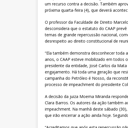
um recurso contra a decisão. Também apro
próxima quarta-feira (4), que deverá aconte
O professor da Faculdade de Direito Marcelo
desconsidera que o estatuto do CAAP prevê 
temas de grande repercussão nacional, co
desrespeito ao direito constitucional de reun
“Ela também demonstra desconhecer toda a tr
anos, o CAAP esteve mobilizado em todos os
presidente da entidade, José Carlos da Mata 
engajamento. Há toda uma geração que resis
campanha do Petróleo é Nosso, da reconstitu
processo de impeachment do presidente Coll
A decisão da juiza Moema Miranda responde
Clara Barros. Os autores da ação também a
impeachment. Na manhã deste sábado (30), 
que irão encerrar a ação ainda hoje. Segundo
“Acreditamos que após esta repercussão nã