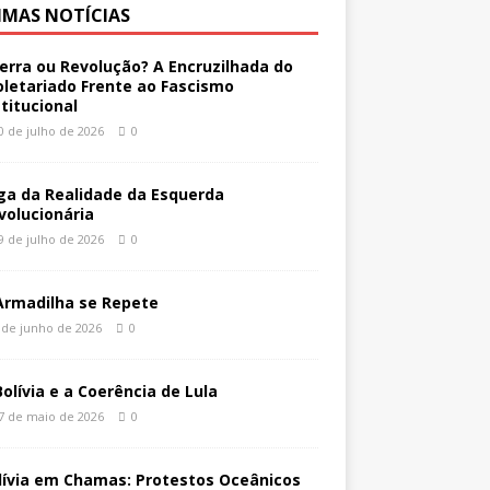
IMAS NOTÍCIAS
erra ou Revolução? A Encruzilhada do
oletariado Frente ao Fascismo
stitucional
0 de julho de 2026
0
ga da Realidade da Esquerda
volucionária
9 de julho de 2026
0
Armadilha se Repete
 de junho de 2026
0
Bolívia e a Coerência de Lula
7 de maio de 2026
0
lívia em Chamas: Protestos Oceânicos