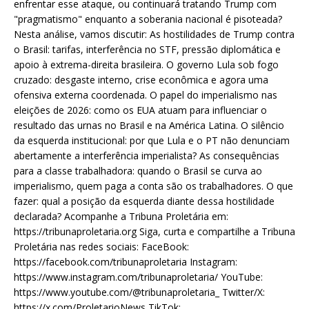
enfrentar esse ataque, ou continuará tratando Trump com
"pragmatismo" enquanto a soberania nacional é pisoteada?
Nesta análise, vamos discutir: As hostilidades de Trump contra
o Brasil: tarifas, interferência no STF, pressão diplomática e
apoio à extrema-direita brasileira. O governo Lula sob fogo
cruzado: desgaste interno, crise econômica e agora uma
ofensiva externa coordenada. O papel do imperialismo nas
eleições de 2026: como os EUA atuam para influenciar o
resultado das urnas no Brasil e na América Latina. O silêncio
da esquerda institucional: por que Lula e o PT não denunciam
abertamente a interferência imperialista? As consequências
para a classe trabalhadora: quando o Brasil se curva ao
imperialismo, quem paga a conta são os trabalhadores. O que
fazer: qual a posição da esquerda diante dessa hostilidade
declarada? Acompanhe a Tribuna Proletária em:
https://tribunaproletaria.org Siga, curta e compartilhe a Tribuna
Proletária nas redes sociais: FaceBook:
https://facebook.com/tribunaproletaria Instagram:
https://www.instagram.com/tribunaproletaria/ YouTube:
https://www.youtube.com/@tribunaproletaria_ Twitter/X:
https://x.com/ProletarioNews TikTok: