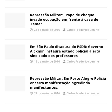
Repressão Militar: Tropa de choque
invade ocupação em frente à casa de
Temer
23 de maio de 2016
Carlos Frederico Lenine
Em São Paulo ditadura do PSDB: Governo
Alckmin instaura estado policial alerta
sindicado dos professores
15 de maio de 2016
Carlos Frederico Lenine
Repressão Militar: Em Porto Alegre Policia
encerra manifestação agredindo
manifestantes.
13 de maio de 2016
Carlos Frederico Lenine