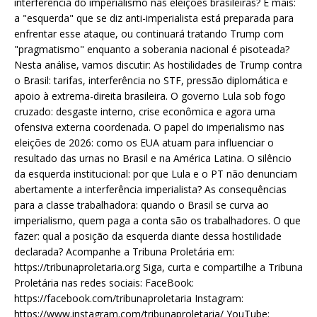
interferência do imperialismo nas eleições brasileiras? E mais:
a "esquerda" que se diz anti-imperialista está preparada para
enfrentar esse ataque, ou continuará tratando Trump com
"pragmatismo" enquanto a soberania nacional é pisoteada?
Nesta análise, vamos discutir: As hostilidades de Trump contra
o Brasil: tarifas, interferência no STF, pressão diplomática e
apoio à extrema-direita brasileira. O governo Lula sob fogo
cruzado: desgaste interno, crise econômica e agora uma
ofensiva externa coordenada. O papel do imperialismo nas
eleições de 2026: como os EUA atuam para influenciar o
resultado das urnas no Brasil e na América Latina. O silêncio
da esquerda institucional: por que Lula e o PT não denunciam
abertamente a interferência imperialista? As consequências
para a classe trabalhadora: quando o Brasil se curva ao
imperialismo, quem paga a conta são os trabalhadores. O que
fazer: qual a posição da esquerda diante dessa hostilidade
declarada? Acompanhe a Tribuna Proletária em:
https://tribunaproletaria.org Siga, curta e compartilhe a Tribuna
Proletária nas redes sociais: FaceBook:
https://facebook.com/tribunaproletaria Instagram:
https://www.instagram.com/tribunaproletaria/ YouTube: