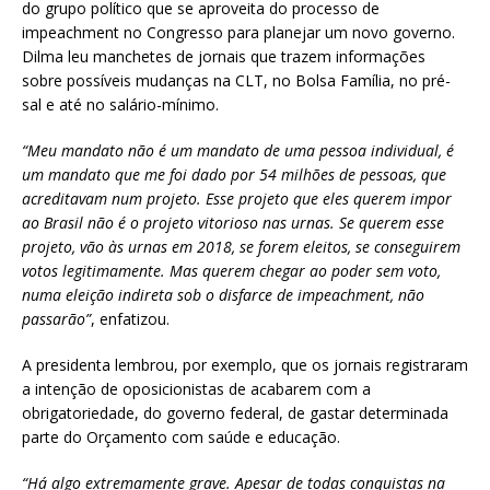
e
te
l
s
do grupo político que se aproveita do processo de
impeachment no Congresso para planejar um novo governo.
b
r
A
Dilma leu manchetes de jornais que trazem informações
o
p
sobre possíveis mudanças na CLT, no Bolsa Família, no pré-
sal e até no salário-mínimo.
o
p
k
“Meu mandato não é um mandato de uma pessoa individual, é
um mandato que me foi dado por 54 milhões de pessoas, que
acreditavam num projeto. Esse projeto que eles querem impor
ao Brasil não é o projeto vitorioso nas urnas. Se querem esse
projeto, vão às urnas em 2018, se forem eleitos, se conseguirem
votos legitimamente. Mas querem chegar ao poder sem voto,
numa eleição indireta sob o disfarce de impeachment, não
passarão”
, enfatizou.
A presidenta lembrou, por exemplo, que os jornais registraram
a intenção de oposicionistas de acabarem com a
obrigatoriedade, do governo federal, de gastar determinada
parte do Orçamento com saúde e educação.
“Há algo extremamente grave. Apesar de todas conquistas na