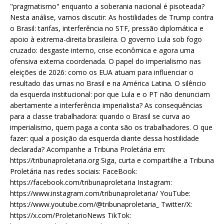
"pragmatismo" enquanto a soberania nacional é pisoteada?
Nesta análise, vamos discutir: As hostilidades de Trump contra
o Brasil: tarifas, interferência no STF, pressão diplomática e
apoio à extrema-direita brasileira. O governo Lula sob fogo
cruzado: desgaste interno, crise econômica e agora uma
ofensiva externa coordenada. O papel do imperialismo nas
eleições de 2026: como os EUA atuam para influenciar o
resultado das urnas no Brasil e na América Latina. O silêncio
da esquerda institucional: por que Lula e o PT não denunciam
abertamente a interferência imperialista? As consequências
para a classe trabalhadora: quando o Brasil se curva ao
imperialismo, quem paga a conta são os trabalhadores. O que
fazer: qual a posição da esquerda diante dessa hostilidade
declarada? Acompanhe a Tribuna Proletária em:
https://tribunaproletaria.org Siga, curta e compartilhe a Tribuna
Proletária nas redes sociais: FaceBook:
https://facebook.com/tribunaproletaria Instagram:
https://www.instagram.com/tribunaproletaria/ YouTube:
https://www.youtube.com/@tribunaproletaria_ Twitter/X:
https://x.com/ProletarioNews TikTok: