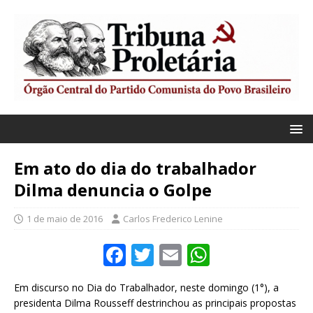
Em ato do dia do trabalhador
Dilma denuncia o Golpe
1 de maio de 2016
Carlos Frederico Lenine
F
T
E
W
a
w
m
h
Em discurso no Dia do Trabalhador, neste domingo (1°), a
c
it
ai
at
presidenta Dilma Rousseff destrinchou as principais propostas