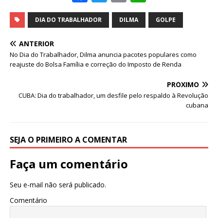
a
w
m
h
c
it
ai
at
DIA DO TRABALHADOR
DILMA
GOLPE
e
te
l
s
ANTERIOR
b
r
A
No Dia do Trabalhador, Dilma anuncia pacotes populares como
reajuste do Bolsa Família e correção do Imposto de Renda
o
p
o
p
PRÓXIMO
CUBA: Dia do trabalhador, um desfile pelo respaldo à Revolução
k
cubana
SEJA O PRIMEIRO A COMENTAR
Faça um comentário
Seu e-mail não será publicado.
Comentário