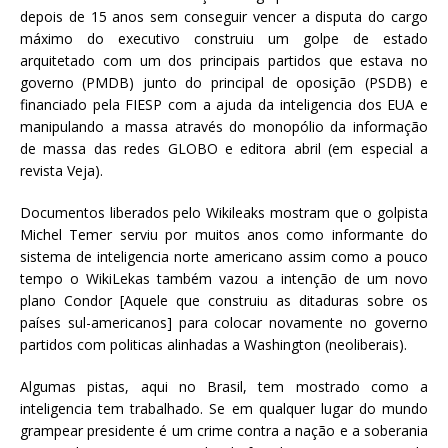
c
it
ai
at
depois de 15 anos sem conseguir vencer a disputa do cargo
e
te
l
s
máximo do executivo construiu um golpe de estado
arquitetado com um dos principais partidos que estava no
b
r
A
governo (PMDB) junto do principal de oposição (PSDB) e
o
p
financiado pela FIESP com a ajuda da inteligencia dos EUA e
manipulando a massa através do monopólio da informação
o
p
de massa das redes GLOBO e editora abril (em especial a
k
revista Veja).
Documentos liberados pelo Wikileaks mostram que o golpista
Michel Temer serviu por muitos anos como informante do
sistema de inteligencia norte americano assim como a pouco
tempo o WikiLekas também vazou a intenção de um novo
plano Condor [Aquele que construiu as ditaduras sobre os
países sul-americanos] para colocar novamente no governo
partidos com politicas alinhadas a Washington (neoliberais).
Algumas pistas, aqui no Brasil, tem mostrado como a
inteligencia tem trabalhado. Se em qualquer lugar do mundo
grampear presidente é um crime contra a nação e a soberania