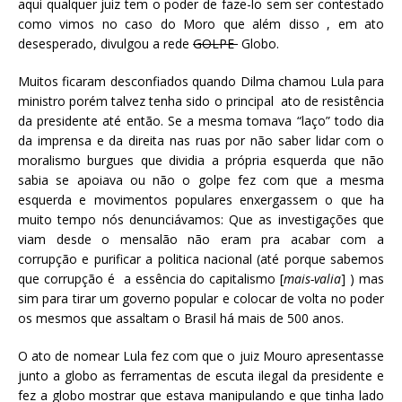
aqui qualquer juiz tem o poder de faze-lo sem ser contestado
como vimos no caso do Moro que além disso , em ato
desesperado, divulgou a rede
GOLPE
Globo.
Muitos ficaram desconfiados quando Dilma chamou Lula para
ministro porém talvez tenha sido o principal ato de resistência
da presidente até então. Se a mesma tomava “laço” todo dia
da imprensa e da direita nas ruas por não saber lidar com o
moralismo burgues que dividia a própria esquerda que não
sabia se apoiava ou não o golpe fez com que a mesma
esquerda e movimentos populares enxergassem o que ha
muito tempo nós denunciávamos: Que as investigações que
viam desde o mensalão não eram pra acabar com a
corrupção e purificar a politica nacional (até porque sabemos
que corrupção é a essência do capitalismo [
mais-valia
] ) mas
sim para tirar um governo popular e colocar de volta no poder
os mesmos que assaltam o Brasil há mais de 500 anos.
O ato de nomear Lula fez com que o juiz Mouro apresentasse
junto a globo as ferramentas de escuta ilegal da presidente e
fez a globo mostrar que estava manipulando e que tinha lado