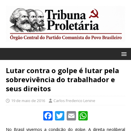
Lutar contra o golpe é lutar pela
sobrevivência do trabalhador e
seus direitos
19 de maio de 2016
Carlos Frederico Lenine
F
T
E
W
a
w
m
h
No Brasil vivemos a condição do golpe. A direita neoliberal