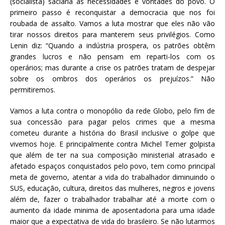
(socialista) saciaria as necessidades e vontades do povo. O
primeiro passo é reconquistar a democracia que nos foi
roubada de assalto. Vamos a luta mostrar que eles não vão
tirar nossos direitos para manterem seus privilégios. Como
Lenin diz: “Quando a indústria prospera, os patrões obtêm
grandes lucros e não pensam em reparti-los com os
operários; mas durante a crise os patrões tratam de despejar
sobre os ombros dos operários os prejuízos.” Não
permitiremos.
Vamos a luta contra o monopólio da rede Globo, pelo fim de
sua concessão para pagar pelos crimes que a mesma
cometeu durante a história do Brasil inclusive o golpe que
vivemos hoje. E principalmente contra Michel Temer golpista
que além de ter na sua composição ministerial atrasado e
afetado espaços conquistados pelo povo, tem como principal
meta de governo, atentar a vida do trabalhador diminuindo o
SUS, educação, cultura, direitos das mulheres, negros e jovens
além de, fazer o trabalhador trabalhar até a morte com o
aumento da idade minima de aposentadoria para uma idade
maior que a expectativa de vida do brasileiro. Se não lutarmos