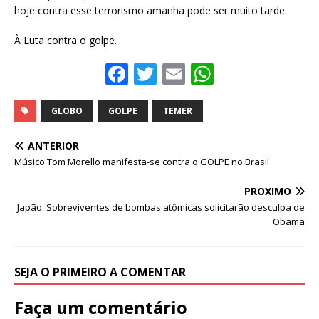
hoje contra esse terrorismo amanha pode ser muito tarde.
À Luta contra o golpe.
F
T
E
W
a
w
m
h
c
it
ai
at
GLOBO
GOLPE
TEMER
e
te
l
s
ANTERIOR
b
r
A
Músico Tom Morello manifesta-se contra o GOLPE no Brasil
o
p
PRÓXIMO
o
p
Japão: Sobreviventes de bombas atômicas solicitarão desculpa de
Obama
k
SEJA O PRIMEIRO A COMENTAR
Faça um comentário