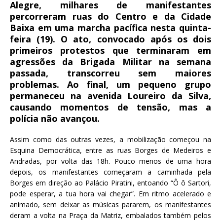
e
te
l
s
Alegre, milhares de manifestantes
percorreram ruas do Centro e da Cidade
b
r
A
Baixa em uma marcha pacífica nesta quinta-
o
p
feira (19). O ato, convocado após os dois
o
p
primeiros protestos que terminaram em
agressões da Brigada Militar na semana
k
passada, transcorreu sem maiores
problemas. Ao final, um pequeno grupo
permaneceu na avenida Loureiro da Silva,
causando momentos de tensão, mas a
polícia não avançou.
Assim como das outras vezes, a mobilização começou na
Esquina Democrática, entre as ruas Borges de Medeiros e
Andradas, por volta das 18h. Pouco menos de uma hora
depois, os manifestantes começaram a caminhada pela
Borges em direção ao Palácio Piratini, entoando “Ô ô Sartori,
pode esperar, a tua hora vai chegar”. Em ritmo acelerado e
animado, sem deixar as músicas pararem, os manifestantes
deram a volta na Praça da Matriz, embalados também pelos