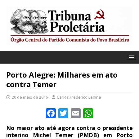
Porto Alegre: Milhares em ato
contra Temer
20 de maio de 2016
Carlos Frederico Lenine
F
T
E
W
a
w
m
h
No maior ato até agora contra o presidente
c
it
ai
at
interino Michel Temer (PMDB) em Porto