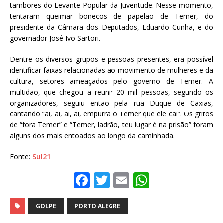
tambores do Levante Popular da Juventude. Nesse momento,
tentaram queimar bonecos de papelão de Temer, do
presidente da Câmara dos Deputados, Eduardo Cunha, e do
governador José Ivo Sartori.
Dentre os diversos grupos e pessoas presentes, era possível
identificar faixas relacionadas ao movimento de mulheres e da
cultura, setores ameaçados pelo governo de Temer. A
multidão, que chegou a reunir 20 mil pessoas, segundo os
organizadores, seguiu então pela rua Duque de Caxias,
cantando “ai, ai, ai, ai, empurra o Temer que ele cai”. Os gritos
de “fora Temer” e “Temer, ladrão, teu lugar é na prisão” foram
alguns dos mais entoados ao longo da caminhada.
Fonte:
Sul21
F
T
E
W
a
w
m
h
c
it
ai
at
GOLPE
PORTO ALEGRE