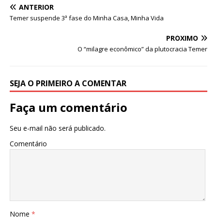
e
te
l
s
ANTERIOR
b
r
A
Temer suspende 3ª fase do Minha Casa, Minha Vida
o
p
PRÓXIMO
o
p
O “milagre econômico” da plutocracia Temer
k
SEJA O PRIMEIRO A COMENTAR
Faça um comentário
Seu e-mail não será publicado.
Comentário
Nome
*