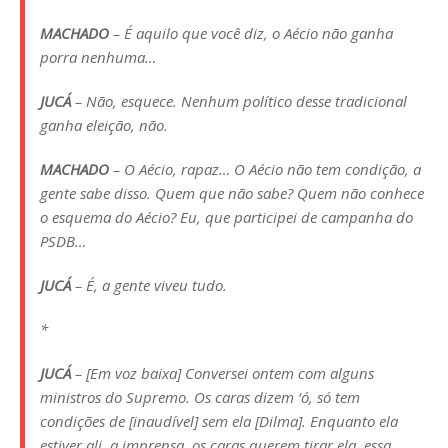
MACHADO
– É aquilo que você diz, o Aécio não ganha
porra nenhuma…
JUCÁ
– Não, esquece. Nenhum político desse tradicional
ganha eleição, não.
MACHADO
– O Aécio, rapaz… O Aécio não tem condição, a
gente sabe disso. Quem que não sabe? Quem não conhece
o esquema do Aécio? Eu, que participei de campanha do
PSDB…
JUCÁ
– É, a gente viveu tudo.
*
JUCÁ
– [Em voz baixa] Conversei ontem com alguns
ministros do Supremo. Os caras dizem ‘ó, só tem
condições de [inaudível] sem ela [Dilma]. Enquanto ela
estiver ali, a imprensa, os caras querem tirar ela, essa