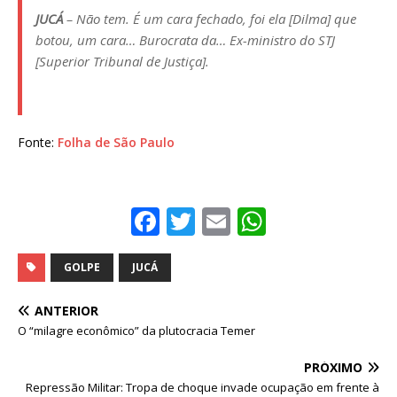
JUCÁ
– Não tem. É um cara fechado, foi ela [Dilma] que
botou, um cara… Burocrata da… Ex-ministro do STJ
[Superior Tribunal de Justiça].
Fonte:
Folha de São Paulo
F
T
E
W
a
w
m
h
c
it
ai
at
GOLPE
JUCÁ
e
te
l
s
ANTERIOR
b
r
A
O “milagre econômico” da plutocracia Temer
o
p
PRÓXIMO
o
p
Repressão Militar: Tropa de choque invade ocupação em frente à