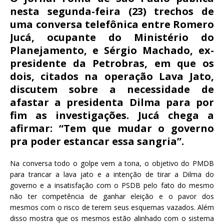
c
it
ai
at
nesta segunda-feira (23) trechos de
e
te
l
s
uma conversa telefônica entre Romero
b
r
A
Jucá, ocupante do Ministério do
o
p
Planejamento, e Sérgio Machado, ex-
presidente da Petrobras, em que os
o
p
dois, citados na operação Lava Jato,
k
discutem sobre a necessidade de
afastar a presidenta Dilma para por
fim as investigações. Jucá chega a
afirmar: “Tem que mudar o governo
pra poder estancar essa sangria”.
Na conversa todo o golpe vem a tona, o objetivo do PMDB
para trancar a lava jato e a intenção de tirar a Dilma do
governo e a insatisfação com o PSDB pelo fato do mesmo
não ter competência de ganhar eleição e o pavor dos
mesmos com o risco de terem seus esquemas vazados. Além
disso mostra que os mesmos estão alinhado com o sistema