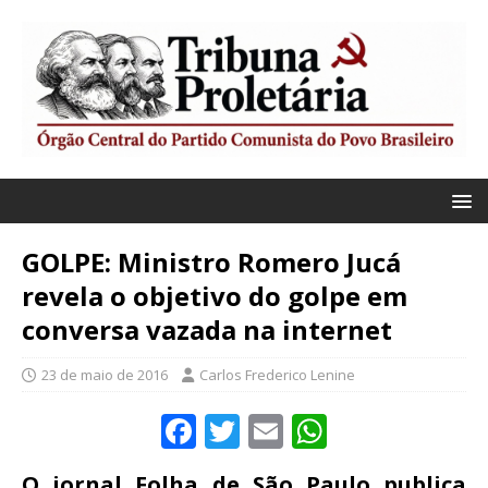
GOLPE: Ministro Romero Jucá
revela o objetivo do golpe em
conversa vazada na internet
23 de maio de 2016
Carlos Frederico Lenine
F
T
E
W
a
w
m
h
O jornal Folha de São Paulo publica