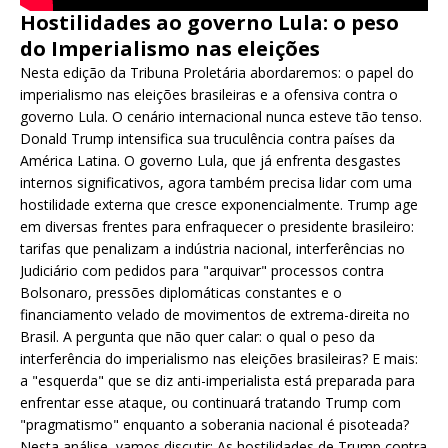
Hostilidades ao governo Lula: o peso
do Imperialismo nas eleições
Nesta edição da Tribuna Proletária abordaremos: o papel do
imperialismo nas eleições brasileiras e a ofensiva contra o
governo Lula. O cenário internacional nunca esteve tão tenso.
Donald Trump intensifica sua truculência contra países da
América Latina. O governo Lula, que já enfrenta desgastes
internos significativos, agora também precisa lidar com uma
hostilidade externa que cresce exponencialmente. Trump age
em diversas frentes para enfraquecer o presidente brasileiro:
tarifas que penalizam a indústria nacional, interferências no
Judiciário com pedidos para "arquivar" processos contra
Bolsonaro, pressões diplomáticas constantes e o
financiamento velado de movimentos de extrema-direita no
Brasil. A pergunta que não quer calar: o qual o peso da
interferência do imperialismo nas eleições brasileiras? E mais:
a "esquerda" que se diz anti-imperialista está preparada para
enfrentar esse ataque, ou continuará tratando Trump com
"pragmatismo" enquanto a soberania nacional é pisoteada?
Nesta análise, vamos discutir: As hostilidades de Trump contra