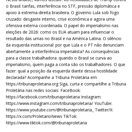
o Brasil: tarifas, interferência no STF, pressão diplomática e
apoio à extrema-direita brasileira. O governo Lula sob fogo
cruzado: desgaste interno, crise econômica e agora uma
ofensiva externa coordenada. O papel do imperialismo nas
eleições de 2026: como os EUA atuam para influenciar o
resultado das urnas no Brasil e na América Latina. O silêncio
da esquerda institucional: por que Lula e o PT não denunciam
abertamente a interferência imperialista? As consequências
para a classe trabalhadora: quando o Brasil se curva ao
imperialismo, quem paga a conta são os trabalhadores. O que
fazer: qual a posição da esquerda diante dessa hostilidade
declarada? Acompanhe a Tribuna Proletária em:
https://tribunaproletaria.org Siga, curta e compartilhe a Tribuna
Proletária nas redes sociais: FaceBook:
https://facebook.com/tribunaproletaria Instagram:
https://www.instagram.com/tribunaproletaria/ YouTube:
https://www.youtube.com/@tribunaproletaria_ Twitter/X:
https://x.com/ProletarioNews TikTok:
https://www.tiktok.com/@tribunaproletaria