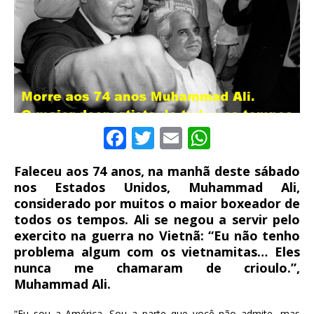
F
T
E
W
a
w
m
h
Faleceu aos 74 anos, na manhã deste sábado
c
it
ai
at
nos Estados Unidos, Muhammad Ali,
e
te
l
s
considerado por muitos o maior boxeador de
todos os tempos. Ali se negou a servir pelo
b
r
A
exercito na guerra no Vietnã: “Eu não tenho
o
p
problema algum com os vietnamitas… Eles
o
p
nunca me chamaram de crioulo.”,
Muhammad Ali.
k
“Eu sou a América. Sou a parte que você não admite, mas