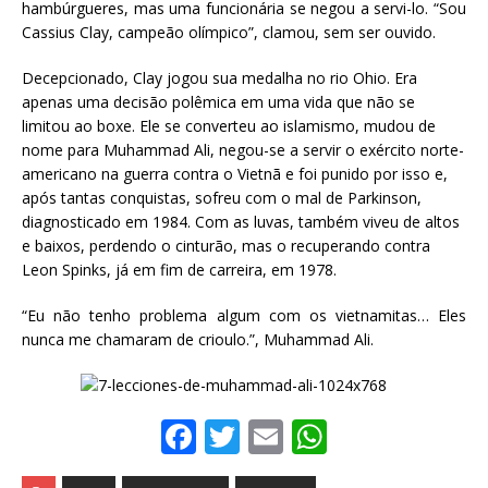
hambúrgueres, mas uma funcionária se negou a servi-lo. “Sou
Cassius Clay, campeão olímpico”, clamou, sem ser ouvido.
Decepcionado, Clay jogou sua medalha no rio Ohio. Era
apenas uma decisão polêmica em uma vida que não se
limitou ao boxe. Ele se converteu ao islamismo, mudou de
nome para Muhammad Ali, negou-se a servir o exército norte-
americano na guerra contra o Vietnã e foi punido por isso e,
após tantas conquistas, sofreu com o mal de Parkinson,
diagnosticado em 1984. Com as luvas, também viveu de altos
e baixos, perdendo o cinturão, mas o recuperando contra
Leon Spinks, já em fim de carreira, em 1978.
“Eu não tenho problema algum com os vietnamitas… Eles
nunca me chamaram de crioulo.”, Muhammad Ali.
F
T
E
W
a
w
m
h