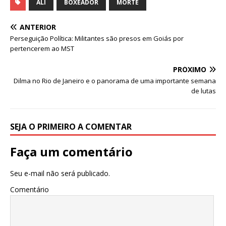
c
it
ai
at
ALI
BOXEADOR
MORTE
e
te
l
s
ANTERIOR
b
r
A
Perseguição Política: Militantes são presos em Goiás por
pertencerem ao MST
o
p
o
p
PRÓXIMO
Dilma no Rio de Janeiro e o panorama de uma importante semana
k
de lutas
SEJA O PRIMEIRO A COMENTAR
Faça um comentário
Seu e-mail não será publicado.
Comentário